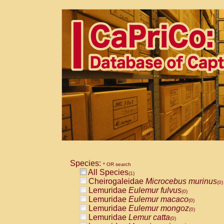
Species:
* OR search
All Species
(1)
Cheirogaleidae
Microcebus murinus
(0)
Lemuridae
Eulemur fulvus
(0)
Lemuridae
Eulemur macaco
(0)
Lemuridae
Eulemur mongoz
(0)
Lemuridae
Lemur catta
(0)