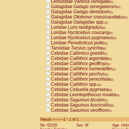
Lemuridae
Varecia variegata
(0)
Galagidae
Galago senegalensis
(0)
Galagidae
Galago demidovii
(0)
Galagidae
Otolemur crassicaudatus
(0)
Galagidae
Galagidae
spp.
(0)
Loridae
Loris tardigradus
(0)
Loridae
Nycticebus coucang
(0)
Loridae
Nycticebus pygmaeus
(0)
Loridae
Perodicticus potto
(0)
Tarsiidae
Tarsius syrichta
(0)
Cebidae
Callimico goeldii
(0)
Cebidae
Callithrix argentata
(0)
Cebidae
Callithrix geoffroyi
(0)
Cebidae
Callithrix humeralifer
(0)
Cebidae
Callithrix jacchus
(0)
Cebidae
Callithrix penicillata
(0)
Cebidae
Callithrix
spp.
(0)
Cebidae
Cebuella pygmaea
(0)
Cebidae
Leontopithecus rosalia
(0)
Cebidae
Saguinus bicolor
(0)
Cebidae
Saguinus fuscicollis
(0)
Cebidae
Saguinus geoffroyi
(0)
Cebidae
Saguinus imperator
(0)
Result-----------1 - 1 of 1
Cebidae
Saguinus labiatus
(0)
No: 02220
Sex: M
Age: Unk
Cebidae
Saguinus leucopus
(0)