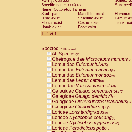
Family: Cebidae
Genus:
S
Cebidae
Saguinus midas
(0)
Specific name:
oedipus
Subspecif
Cebidae
Saguinus mystax
(0)
Name: Cotton-top Tamarin
Cebidae
Saguinus nigricollis
Skull: parts
Mandible: exist
(0)
Humerus: 
Cebidae
Saguinus oedipus
Ulna: exist
Scapula: exist
Femur: ex
(1)
Fibula: exist
Coxae: exist
Trunk: exi
Cebidae
Saguinus weddelli
(0)
Hand: exist
Foot: exist
Cebidae
Saguinus
spp.
(0)
Cebidae
Aotus trivirgatus
1 - 1 of 1
(0)
Cebidae
Cebus albifrons
(0)
Cebidae
Cebus apella
(0)
Species:
Cebidae
Cebus capucinus
* OR search
(0)
All Species
Cebidae
Cebus nigrivittatus
(1)
(0)
Cheirogaleidae
Microcebus murinus
Cebidae
Cebus
spp.
(0)
(0)
Lemuridae
Eulemur fulvus
Cebidae
Saimiri boliviensis
(0)
(0)
Lemuridae
Eulemur macaco
Cebidae
Saimiri sciureus
(0)
(0)
Lemuridae
Eulemur mongoz
Atelidae
Alouatta caraya
(0)
(0)
Lemuridae
Lemur catta
Atelidae
Alouatta fusca
(0)
(0)
Lemuridae
Varecia variegata
Atelidae
Alouatta seniculus
(0)
(0)
Galagidae
Galago senegalensis
Atelidae
Alouatta
spp.
(0)
(0)
Galagidae
Galago demidovii
Atelidae
Ateles belzebuth
(0)
(0)
Galagidae
Otolemur crassicaudatus
Atelidae
Ateles geoffroyi
(0)
(0)
Galagidae
Galagidae
spp.
Atelidae
Ateles paniscus
(0)
(0)
Loridae
Loris tardigradus
Atelidae
Ateles
spp.
(0)
(0)
Loridae
Nycticebus coucang
Atelidae
Lagothrix lagothricha
(0)
(0)
Loridae
Nycticebus pygmaeus
Atelidae
Lagothrix lagothricha cana
(0)
(0)
Loridae
Perodicticus potto
Pitheciidae
Cacajao calvus rubicundu
(0)