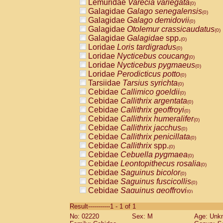
Lemuridae
Varecia variegata
(0)
Galagidae
Galago senegalensis
(0)
Galagidae
Galago demidovii
(0)
Galagidae
Otolemur crassicaudatus
(0)
Galagidae
Galagidae
spp.
(0)
Loridae
Loris tardigradus
(0)
Loridae
Nycticebus coucang
(0)
Loridae
Nycticebus pygmaeus
(0)
Loridae
Perodicticus potto
(0)
Tarsiidae
Tarsius syrichta
(0)
Cebidae
Callimico goeldii
(0)
Cebidae
Callithrix argentata
(0)
Cebidae
Callithrix geoffroyi
(0)
Cebidae
Callithrix humeralifer
(0)
Cebidae
Callithrix jacchus
(0)
Cebidae
Callithrix penicillata
(0)
Cebidae
Callithrix
spp.
(0)
Cebidae
Cebuella pygmaea
(0)
Cebidae
Leontopithecus rosalia
(0)
Cebidae
Saguinus bicolor
(0)
Cebidae
Saguinus fuscicollis
(0)
Cebidae
Saguinus geoffroyi
(0)
Cebidae
Saguinus imperator
(0)
Result-----------1 - 1 of 1
Cebidae
Saguinus labiatus
(0)
No: 02220
Sex: M
Age: Unk
Cebidae
Saguinus leucopus
(0)