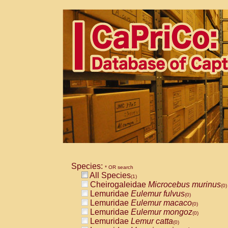
Species:
* OR search
All Species
(1)
Cheirogaleidae
Microcebus murinus
(0)
Lemuridae
Eulemur fulvus
(0)
Lemuridae
Eulemur macaco
(0)
Lemuridae
Eulemur mongoz
(0)
Lemuridae
Lemur catta
(0)