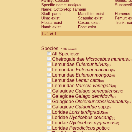
Family: Cebidae
Genus:
S
Cebidae
Saguinus midas
(0)
Specific name:
oedipus
Subspecif
Cebidae
Saguinus mystax
(0)
Name: Cotton-top Tamarin
Cebidae
Saguinus nigricollis
Skull: parts
Mandible: exist
(0)
Humerus: 
Cebidae
Saguinus oedipus
Ulna: exist
Scapula: exist
Femur: ex
(1)
Fibula: exist
Coxae: exist
Trunk: exi
Cebidae
Saguinus weddelli
(0)
Hand: exist
Foot: exist
Cebidae
Saguinus
spp.
(0)
Cebidae
Aotus trivirgatus
1 - 1 of 1
(0)
Cebidae
Cebus albifrons
(0)
Cebidae
Cebus apella
(0)
Species:
Cebidae
Cebus capucinus
* OR search
(0)
All Species
Cebidae
Cebus nigrivittatus
(1)
(0)
Cheirogaleidae
Microcebus murinus
Cebidae
Cebus
spp.
(0)
(0)
Lemuridae
Eulemur fulvus
Cebidae
Saimiri boliviensis
(0)
(0)
Lemuridae
Eulemur macaco
Cebidae
Saimiri sciureus
(0)
(0)
Lemuridae
Eulemur mongoz
Atelidae
Alouatta caraya
(0)
(0)
Lemuridae
Lemur catta
Atelidae
Alouatta fusca
(0)
(0)
Lemuridae
Varecia variegata
Atelidae
Alouatta seniculus
(0)
(0)
Galagidae
Galago senegalensis
Atelidae
Alouatta
spp.
(0)
(0)
Galagidae
Galago demidovii
Atelidae
Ateles belzebuth
(0)
(0)
Galagidae
Otolemur crassicaudatus
Atelidae
Ateles geoffroyi
(0)
(0)
Galagidae
Galagidae
spp.
Atelidae
Ateles paniscus
(0)
(0)
Loridae
Loris tardigradus
Atelidae
Ateles
spp.
(0)
(0)
Loridae
Nycticebus coucang
Atelidae
Lagothrix lagothricha
(0)
(0)
Loridae
Nycticebus pygmaeus
Atelidae
Lagothrix lagothricha cana
(0)
(0)
Loridae
Perodicticus potto
Pitheciidae
Cacajao calvus rubicundu
(0)