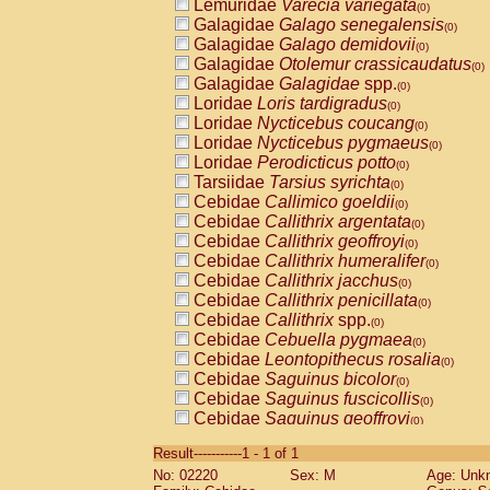
Lemuridae
Varecia variegata
(0)
Galagidae
Galago senegalensis
(0)
Galagidae
Galago demidovii
(0)
Galagidae
Otolemur crassicaudatus
(0)
Galagidae
Galagidae
spp.
(0)
Loridae
Loris tardigradus
(0)
Loridae
Nycticebus coucang
(0)
Loridae
Nycticebus pygmaeus
(0)
Loridae
Perodicticus potto
(0)
Tarsiidae
Tarsius syrichta
(0)
Cebidae
Callimico goeldii
(0)
Cebidae
Callithrix argentata
(0)
Cebidae
Callithrix geoffroyi
(0)
Cebidae
Callithrix humeralifer
(0)
Cebidae
Callithrix jacchus
(0)
Cebidae
Callithrix penicillata
(0)
Cebidae
Callithrix
spp.
(0)
Cebidae
Cebuella pygmaea
(0)
Cebidae
Leontopithecus rosalia
(0)
Cebidae
Saguinus bicolor
(0)
Cebidae
Saguinus fuscicollis
(0)
Cebidae
Saguinus geoffroyi
(0)
Cebidae
Saguinus imperator
(0)
Result-----------1 - 1 of 1
Cebidae
Saguinus labiatus
(0)
No: 02220
Sex: M
Age: Unk
Cebidae
Saguinus leucopus
(0)