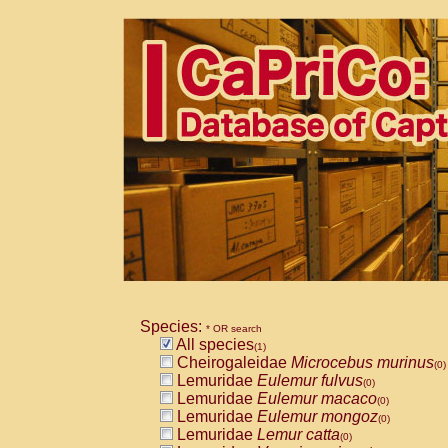
Species:
* OR search
All species
(1)
Cheirogaleidae
Microcebus murinus
(0)
Lemuridae
Eulemur fulvus
(0)
Lemuridae
Eulemur macaco
(0)
Lemuridae
Eulemur mongoz
(0)
Lemuridae
Lemur catta
(0)