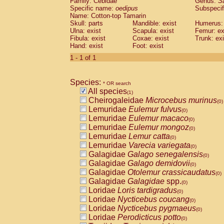
Family: Cebidae
Genus:
S
Cebidae
Saguinus midas
(0)
Specific name:
oedipus
Subspecif
Cebidae
Saguinus mystax
(0)
Name: Cotton-top Tamarin
Cebidae
Saguinus nigricollis
Skull: parts
Mandible: exist
(0)
Humerus: 
Cebidae
Saguinus oedipus
Ulna: exist
Scapula: exist
Femur: ex
(1)
Fibula: exist
Coxae: exist
Trunk: exi
Cebidae
Saguinus weddelli
(0)
Hand: exist
Foot: exist
Cebidae
Saguinus
spp.
(0)
Cebidae
Aotus trivirgatus
1 - 1 of 1
(0)
Cebidae
Cebus albifrons
(0)
Cebidae
Cebus apella
(0)
Species:
Cebidae
Cebus capucinus
* OR search
(0)
All species
Cebidae
Cebus nigrivittatus
(1)
(0)
Cheirogaleidae
Microcebus murinus
Cebidae
Cebus
spp.
(0)
(0)
Lemuridae
Eulemur fulvus
Cebidae
Saimiri boliviensis
(0)
(0)
Lemuridae
Eulemur macaco
Cebidae
Saimiri sciureus
(0)
(0)
Lemuridae
Eulemur mongoz
Atelidae
Alouatta caraya
(0)
(0)
Lemuridae
Lemur catta
Atelidae
Alouatta fusca
(0)
(0)
Lemuridae
Varecia variegata
Atelidae
Alouatta seniculus
(0)
(0)
Galagidae
Galago senegalensis
Atelidae
Alouatta
spp.
(0)
(0)
Galagidae
Galago demidovii
Atelidae
Ateles belzebuth
(0)
(0)
Galagidae
Otolemur crassicaudatus
Atelidae
Ateles geoffroyi
(0)
(0)
Galagidae
Galagidae
spp.
Atelidae
Ateles paniscus
(0)
(0)
Loridae
Loris tardigradus
Atelidae
Ateles
spp.
(0)
(0)
Loridae
Nycticebus coucang
Atelidae
Lagothrix lagothricha
(0)
(0)
Loridae
Nycticebus pygmaeus
Atelidae
Lagothrix lagothricha cana
(0)
(0)
Loridae
Perodicticus potto
Pitheciidae
Cacajao calvus rubicundu
(0)