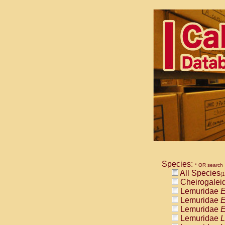
Species:
* OR search
All Species
(1
Cheirogalei
Lemuridae
E
Lemuridae
E
Lemuridae
E
Lemuridae
L