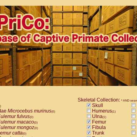
Skeletal Collection:
* AND sear
Skull
)
dae
Microcebus murinus
Humerus
(0)
(1)
ulemur fulvus
Ulna
(0)
(1)
ulemur macaco
Femur
(0)
ulemur mongoz
Fibula
(0)
emur catta
Trunk
(0)