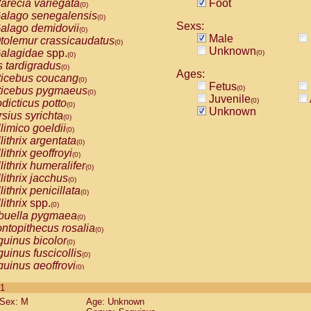
arecia variegata
Foot
(0)
alago senegalensis
(0)
Sexs:
alago demidovii
(0)
Male
tolemur crassicaudatus
(0)
Unknown
alagidae
spp.
(0)
(0)
s tardigradus
(0)
Ages:
ticebus coucang
(0)
Fetus
(0)
ticebus pygmaeus
(0)
Juvenile
(0)
dicticus potto
(0)
Unknown
rsius syrichta
(0)
limico goeldii
(0)
lithrix argentata
(0)
lithrix geoffroyi
(0)
lithrix humeralifer
(0)
lithrix jacchus
(0)
lithrix penicillata
(0)
lithrix
spp.
(0)
buella pygmaea
(0)
ntopithecus rosalia
(0)
uinus bicolor
(0)
uinus fuscicollis
(0)
uinus geoffroyi
(0)
uinus imperator
(0)
 1
uinus labiatus
(0)
Sex: M
Age: Unknown
guinus leucopus
(0)