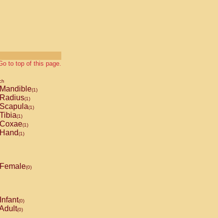
Go to top of this page.
ch
Mandible
(1)
Radius
(1)
Scapula
(1)
Tibia
(1)
Coxae
(1)
Hand
(1)
Female
(0)
Infant
(0)
Adult
(0)