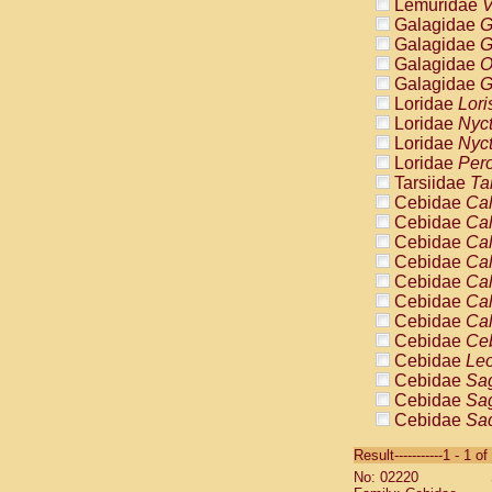
Lemuridae
V
Galagidae
G
Galagidae
G
Galagidae
O
Galagidae
G
Loridae
Lori
Loridae
Nyc
Loridae
Nyc
Loridae
Pero
Tarsiidae
Ta
Cebidae
Cal
Cebidae
Cal
Cebidae
Cal
Cebidae
Cal
Cebidae
Cal
Cebidae
Cal
Cebidae
Cal
Cebidae
Ce
Cebidae
Leo
Cebidae
Sag
Cebidae
Sag
Cebidae
Sag
Cebidae
Sag
Result-----------1 - 1 of
Cebidae
Sag
No: 02220
Cebidae
Sa