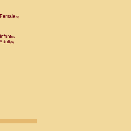
Female
(0)
Infant
(0)
Adult
(0)