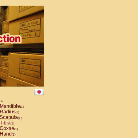
ch
Mandible
(1)
Radius
(1)
Scapula
(1)
Tibia
(1)
Coxae
(1)
Hand
(1)