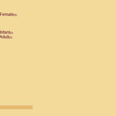
Female
(0)
Infant
(0)
Adult
(0)