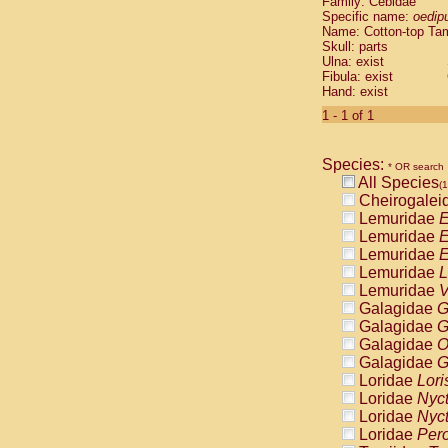
Family: Cebidae
Cebidae
Sa
Specific name:
oedip
Cebidae
Sa
Name: Cotton-top Ta
Cebidae
Sag
Skull: parts
Cebidae
Sa
Ulna: exist
Fibula: exist
Cebidae
Sag
Hand: exist
Cebidae
Sa
Cebidae
Aot
1 - 1 of 1
Cebidae
Ceb
Cebidae
Ceb
Species:
Cebidae
Ce
* OR search
All Species
Cebidae
Ceb
(1
Cheirogalei
Cebidae
Ce
Lemuridae
E
Cebidae
Sai
Lemuridae
E
Cebidae
Sai
Lemuridae
E
Atelidae
Alo
Lemuridae
L
Atelidae
Alo
Lemuridae
V
Atelidae
Alo
Galagidae
G
Atelidae
Alo
Galagidae
G
Atelidae
Ate
Galagidae
O
Atelidae
Ate
Galagidae
G
Atelidae
Ate
Loridae
Lori
Atelidae
Ate
Loridae
Nyc
Atelidae
Lag
Loridae
Nyc
Atelidae
Lag
Loridae
Pero
Pitheciidae