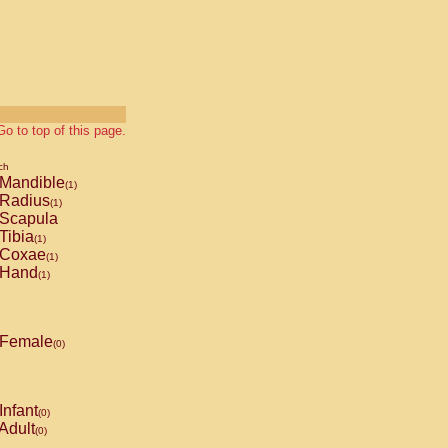
Go to top of this page.
ch
Mandible
(1)
Radius
(1)
Scapula
Tibia
(1)
Coxae
(1)
Hand
(1)
Female
(0)
Infant
(0)
Adult
(0)