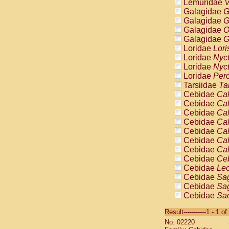
Lemuridae
V
Galagidae
G
Galagidae
G
Galagidae
O
Galagidae
G
Loridae
Lori
Loridae
Nyc
Loridae
Nyc
Loridae
Pero
Tarsiidae
Ta
Cebidae
Cal
Cebidae
Cal
Cebidae
Cal
Cebidae
Cal
Cebidae
Cal
Cebidae
Cal
Cebidae
Cal
Cebidae
Ce
Cebidae
Leo
Cebidae
Sag
Cebidae
Sag
Cebidae
Sag
Cebidae
Sag
Result-----------1 - 1 of
Cebidae
Sag
No: 02220
Cebidae
Sa