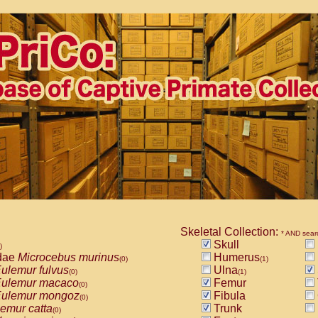
Skeletal Collection:
* AND sear
Skull
)
dae
Microcebus murinus
Humerus
(0)
(1)
ulemur fulvus
Ulna
(0)
(1)
ulemur macaco
Femur
(0)
ulemur mongoz
Fibula
(0)
emur catta
Trunk
(0)