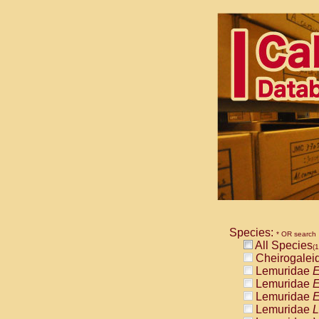
Species:
* OR search
All Species
(1
Cheirogalei
Lemuridae
E
Lemuridae
E
Lemuridae
E
Lemuridae
L