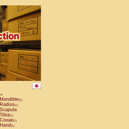
ch
Mandible
(1)
Radius
(1)
Scapula
Tibia
(1)
Coxae
(1)
Hand
(1)