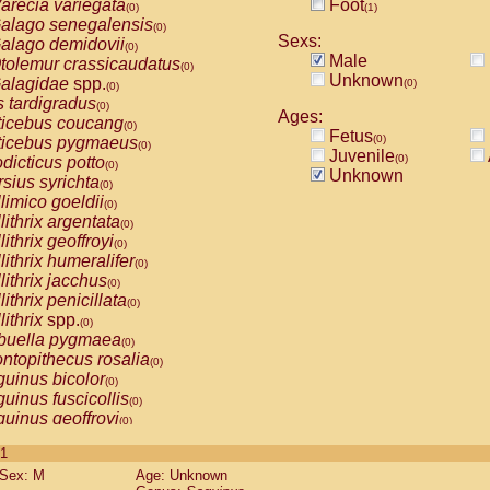
arecia variegata
Foot
(0)
(1)
alago senegalensis
(0)
Sexs:
alago demidovii
(0)
Male
tolemur crassicaudatus
(0)
Unknown
alagidae
spp.
(0)
(0)
s tardigradus
(0)
Ages:
ticebus coucang
(0)
Fetus
(0)
ticebus pygmaeus
(0)
Juvenile
(0)
dicticus potto
(0)
Unknown
rsius syrichta
(0)
limico goeldii
(0)
lithrix argentata
(0)
lithrix geoffroyi
(0)
lithrix humeralifer
(0)
lithrix jacchus
(0)
lithrix penicillata
(0)
lithrix
spp.
(0)
buella pygmaea
(0)
ntopithecus rosalia
(0)
uinus bicolor
(0)
uinus fuscicollis
(0)
uinus geoffroyi
(0)
uinus imperator
(0)
 1
uinus labiatus
(0)
Sex: M
Age: Unknown
guinus leucopus
(0)