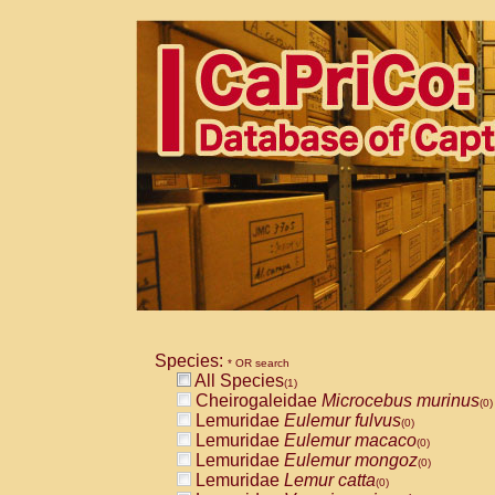
Species:
* OR search
All Species
(1)
Cheirogaleidae
Microcebus murinus
(0)
Lemuridae
Eulemur fulvus
(0)
Lemuridae
Eulemur macaco
(0)
Lemuridae
Eulemur mongoz
(0)
Lemuridae
Lemur catta
(0)