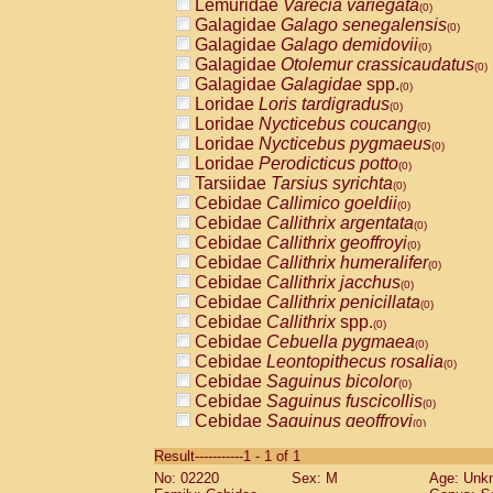
Lemuridae
Varecia variegata
(0)
Galagidae
Galago senegalensis
(0)
Galagidae
Galago demidovii
(0)
Galagidae
Otolemur crassicaudatus
(0)
Galagidae
Galagidae
spp.
(0)
Loridae
Loris tardigradus
(0)
Loridae
Nycticebus coucang
(0)
Loridae
Nycticebus pygmaeus
(0)
Loridae
Perodicticus potto
(0)
Tarsiidae
Tarsius syrichta
(0)
Cebidae
Callimico goeldii
(0)
Cebidae
Callithrix argentata
(0)
Cebidae
Callithrix geoffroyi
(0)
Cebidae
Callithrix humeralifer
(0)
Cebidae
Callithrix jacchus
(0)
Cebidae
Callithrix penicillata
(0)
Cebidae
Callithrix
spp.
(0)
Cebidae
Cebuella pygmaea
(0)
Cebidae
Leontopithecus rosalia
(0)
Cebidae
Saguinus bicolor
(0)
Cebidae
Saguinus fuscicollis
(0)
Cebidae
Saguinus geoffroyi
(0)
Cebidae
Saguinus imperator
(0)
Result-----------1 - 1 of 1
Cebidae
Saguinus labiatus
(0)
No: 02220
Sex: M
Age: Unk
Cebidae
Saguinus leucopus
(0)