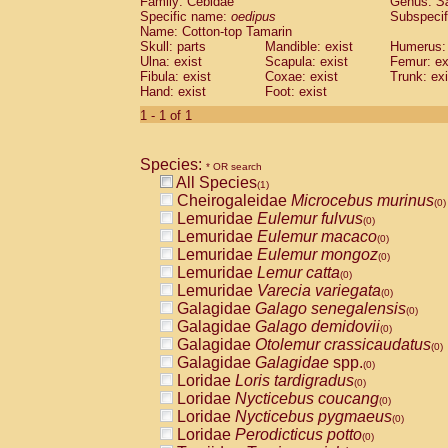
Family: Cebidae
Genus:
S
Cebidae
Saguinus midas
(0)
Specific name:
oedipus
Subspecif
Cebidae
Saguinus mystax
(0)
Name: Cotton-top Tamarin
Cebidae
Saguinus nigricollis
Skull: parts
Mandible: exist
(0)
Humerus: 
Cebidae
Saguinus oedipus
Ulna: exist
Scapula: exist
Femur: ex
(1)
Fibula: exist
Coxae: exist
Trunk: exi
Cebidae
Saguinus weddelli
(0)
Hand: exist
Foot: exist
Cebidae
Saguinus
spp.
(0)
Cebidae
Aotus trivirgatus
1 - 1 of 1
(0)
Cebidae
Cebus albifrons
(0)
Cebidae
Cebus apella
(0)
Species:
Cebidae
Cebus capucinus
* OR search
(0)
All Species
Cebidae
Cebus nigrivittatus
(1)
(0)
Cheirogaleidae
Microcebus murinus
Cebidae
Cebus
spp.
(0)
(0)
Lemuridae
Eulemur fulvus
Cebidae
Saimiri boliviensis
(0)
(0)
Lemuridae
Eulemur macaco
Cebidae
Saimiri sciureus
(0)
(0)
Lemuridae
Eulemur mongoz
Atelidae
Alouatta caraya
(0)
(0)
Lemuridae
Lemur catta
Atelidae
Alouatta fusca
(0)
(0)
Lemuridae
Varecia variegata
Atelidae
Alouatta seniculus
(0)
(0)
Galagidae
Galago senegalensis
Atelidae
Alouatta
spp.
(0)
(0)
Galagidae
Galago demidovii
Atelidae
Ateles belzebuth
(0)
(0)
Galagidae
Otolemur crassicaudatus
Atelidae
Ateles geoffroyi
(0)
(0)
Galagidae
Galagidae
spp.
Atelidae
Ateles paniscus
(0)
(0)
Loridae
Loris tardigradus
Atelidae
Ateles
spp.
(0)
(0)
Loridae
Nycticebus coucang
Atelidae
Lagothrix lagothricha
(0)
(0)
Loridae
Nycticebus pygmaeus
Atelidae
Lagothrix lagothricha cana
(0)
(0)
Loridae
Perodicticus potto
Pitheciidae
Cacajao calvus rubicundu
(0)