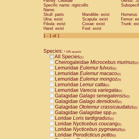
Family: Cebidae
Genus:
S
Cebidae
Saguinus midas
(0)
Specific name:
nigricollis
Subspecif
Cebidae
Saguinus mystax
(0)
Name:
Cebidae
Saguinus nigricollis
Skull: parts
Mandible: exist
(1)
Humerus: 
Cebidae
Saguinus oedipus
Ulna: exist
Scapula: exist
Femur: ex
(0)
Fibula: exist
Coxae: exist
Trunk: exi
Cebidae
Saguinus weddelli
(0)
Hand: exist
Foot: exist
Cebidae
Saguinus
spp.
(0)
Cebidae
Aotus trivirgatus
1 - 1 of 1
(0)
Cebidae
Cebus albifrons
(0)
Cebidae
Cebus apella
(0)
Species:
Cebidae
Cebus capucinus
* OR search
(0)
All Species
Cebidae
Cebus nigrivittatus
(1)
(0)
Cheirogaleidae
Microcebus murinus
Cebidae
Cebus
spp.
(0)
(0)
Lemuridae
Eulemur fulvus
Cebidae
Saimiri boliviensis
(0)
(0)
Lemuridae
Eulemur macaco
Cebidae
Saimiri sciureus
(0)
(0)
Lemuridae
Eulemur mongoz
Atelidae
Alouatta caraya
(0)
(0)
Lemuridae
Lemur catta
Atelidae
Alouatta fusca
(0)
(0)
Lemuridae
Varecia variegata
Atelidae
Alouatta seniculus
(0)
(0)
Galagidae
Galago senegalensis
Atelidae
Alouatta
spp.
(0)
(0)
Galagidae
Galago demidovii
Atelidae
Ateles belzebuth
(0)
(0)
Galagidae
Otolemur crassicaudatus
Atelidae
Ateles geoffroyi
(0)
(0)
Galagidae
Galagidae
spp.
Atelidae
Ateles paniscus
(0)
(0)
Loridae
Loris tardigradus
Atelidae
Ateles
spp.
(0)
(0)
Loridae
Nycticebus coucang
Atelidae
Lagothrix lagothricha
(0)
(0)
Loridae
Nycticebus pygmaeus
Atelidae
Lagothrix lagothricha cana
(0)
(0)
Loridae
Perodicticus potto
Pitheciidae
Cacajao calvus rubicundu
(0)