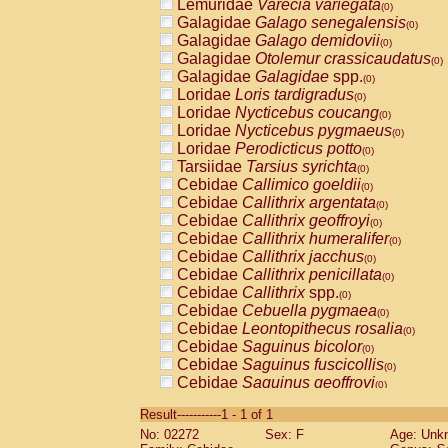
Lemuridae
Varecia variegata
(0)
Galagidae
Galago senegalensis
(0)
Galagidae
Galago demidovii
(0)
Galagidae
Otolemur crassicaudatus
(0)
Galagidae
Galagidae
spp.
(0)
Loridae
Loris tardigradus
(0)
Loridae
Nycticebus coucang
(0)
Loridae
Nycticebus pygmaeus
(0)
Loridae
Perodicticus potto
(0)
Tarsiidae
Tarsius syrichta
(0)
Cebidae
Callimico goeldii
(0)
Cebidae
Callithrix argentata
(0)
Cebidae
Callithrix geoffroyi
(0)
Cebidae
Callithrix humeralifer
(0)
Cebidae
Callithrix jacchus
(0)
Cebidae
Callithrix penicillata
(0)
Cebidae
Callithrix
spp.
(0)
Cebidae
Cebuella pygmaea
(0)
Cebidae
Leontopithecus rosalia
(0)
Cebidae
Saguinus bicolor
(0)
Cebidae
Saguinus fuscicollis
(0)
Cebidae
Saguinus geoffroyi
(0)
Cebidae
Saguinus imperator
(0)
Result-----------1 - 1 of 1
Cebidae
Saguinus labiatus
(0)
No: 02272
Sex: F
Age: Unk
Cebidae
Saguinus leucopus
(0)