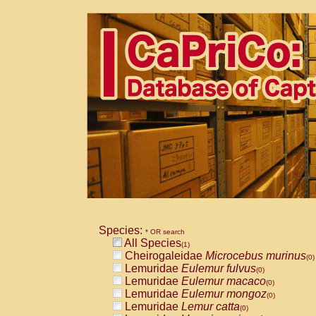
Species:
* OR search
All Species
(1)
Cheirogaleidae
Microcebus murinus
(0)
Lemuridae
Eulemur fulvus
(0)
Lemuridae
Eulemur macaco
(0)
Lemuridae
Eulemur mongoz
(0)
Lemuridae
Lemur catta
(0)