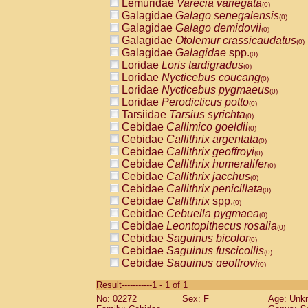
Lemuridae
Varecia variegata
(0)
Galagidae
Galago senegalensis
(0)
Galagidae
Galago demidovii
(0)
Galagidae
Otolemur crassicaudatus
(0)
Galagidae
Galagidae
spp.
(0)
Loridae
Loris tardigradus
(0)
Loridae
Nycticebus coucang
(0)
Loridae
Nycticebus pygmaeus
(0)
Loridae
Perodicticus potto
(0)
Tarsiidae
Tarsius syrichta
(0)
Cebidae
Callimico goeldii
(0)
Cebidae
Callithrix argentata
(0)
Cebidae
Callithrix geoffroyi
(0)
Cebidae
Callithrix humeralifer
(0)
Cebidae
Callithrix jacchus
(0)
Cebidae
Callithrix penicillata
(0)
Cebidae
Callithrix
spp.
(0)
Cebidae
Cebuella pygmaea
(0)
Cebidae
Leontopithecus rosalia
(0)
Cebidae
Saguinus bicolor
(0)
Cebidae
Saguinus fuscicollis
(0)
Cebidae
Saguinus geoffroyi
(0)
Cebidae
Saguinus imperator
(0)
Result-----------1 - 1 of 1
Cebidae
Saguinus labiatus
(0)
No: 02272
Sex: F
Age: Unk
Cebidae
Saguinus leucopus
(0)