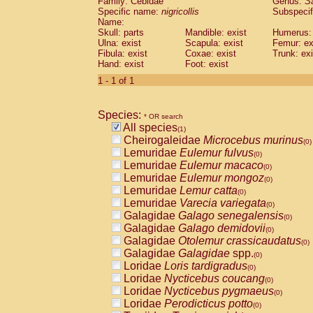
Family: Cebidae
Genus:
S
Cebidae
Saguinus midas
(0)
Specific name:
nigricollis
Subspecif
Cebidae
Saguinus mystax
(0)
Name:
Cebidae
Saguinus nigricollis
Skull: parts
Mandible: exist
(1)
Humerus: 
Cebidae
Saguinus oedipus
Ulna: exist
Scapula: exist
Femur: ex
(0)
Fibula: exist
Coxae: exist
Trunk: exi
Cebidae
Saguinus weddelli
(0)
Hand: exist
Foot: exist
Cebidae
Saguinus
spp.
(0)
Cebidae
Aotus trivirgatus
1 - 1 of 1
(0)
Cebidae
Cebus albifrons
(0)
Cebidae
Cebus apella
(0)
Species:
Cebidae
Cebus capucinus
* OR search
(0)
All species
Cebidae
Cebus nigrivittatus
(1)
(0)
Cheirogaleidae
Microcebus murinus
Cebidae
Cebus
spp.
(0)
(0)
Lemuridae
Eulemur fulvus
Cebidae
Saimiri boliviensis
(0)
(0)
Lemuridae
Eulemur macaco
Cebidae
Saimiri sciureus
(0)
(0)
Lemuridae
Eulemur mongoz
Atelidae
Alouatta caraya
(0)
(0)
Lemuridae
Lemur catta
Atelidae
Alouatta fusca
(0)
(0)
Lemuridae
Varecia variegata
Atelidae
Alouatta seniculus
(0)
(0)
Galagidae
Galago senegalensis
Atelidae
Alouatta
spp.
(0)
(0)
Galagidae
Galago demidovii
Atelidae
Ateles belzebuth
(0)
(0)
Galagidae
Otolemur crassicaudatus
Atelidae
Ateles geoffroyi
(0)
(0)
Galagidae
Galagidae
spp.
Atelidae
Ateles paniscus
(0)
(0)
Loridae
Loris tardigradus
Atelidae
Ateles
spp.
(0)
(0)
Loridae
Nycticebus coucang
Atelidae
Lagothrix lagothricha
(0)
(0)
Loridae
Nycticebus pygmaeus
Atelidae
Lagothrix lagothricha cana
(0)
(0)
Loridae
Perodicticus potto
Pitheciidae
Cacajao calvus rubicundu
(0)