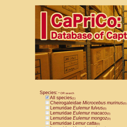
Species:
* OR search
All species
(1)
Cheirogaleidae
Microcebus murinus
(0)
Lemuridae
Eulemur fulvus
(0)
Lemuridae
Eulemur macaco
(0)
Lemuridae
Eulemur mongoz
(0)
Lemuridae
Lemur catta
(0)