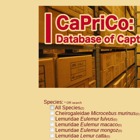
Species:
* OR search
All Species
(2)
Cheirogaleidae
Microcebus murinus
(0)
Lemuridae
Eulemur fulvus
(0)
Lemuridae
Eulemur macaco
(0)
Lemuridae
Eulemur mongoz
(0)
Lemuridae
Lemur catta
(0)