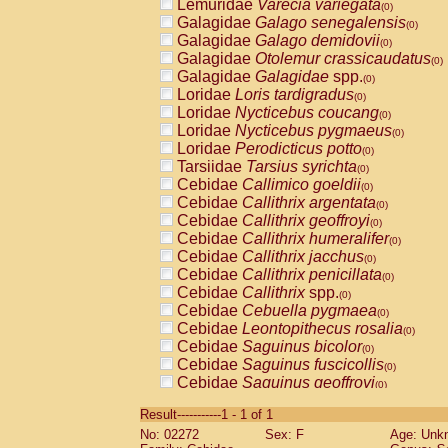
Lemuridae
Varecia variegata
(0)
Galagidae
Galago senegalensis
(0)
Galagidae
Galago demidovii
(0)
Galagidae
Otolemur crassicaudatus
(0)
Galagidae
Galagidae
spp.
(0)
Loridae
Loris tardigradus
(0)
Loridae
Nycticebus coucang
(0)
Loridae
Nycticebus pygmaeus
(0)
Loridae
Perodicticus potto
(0)
Tarsiidae
Tarsius syrichta
(0)
Cebidae
Callimico goeldii
(0)
Cebidae
Callithrix argentata
(0)
Cebidae
Callithrix geoffroyi
(0)
Cebidae
Callithrix humeralifer
(0)
Cebidae
Callithrix jacchus
(0)
Cebidae
Callithrix penicillata
(0)
Cebidae
Callithrix
spp.
(0)
Cebidae
Cebuella pygmaea
(0)
Cebidae
Leontopithecus rosalia
(0)
Cebidae
Saguinus bicolor
(0)
Cebidae
Saguinus fuscicollis
(0)
Cebidae
Saguinus geoffroyi
(0)
Cebidae
Saguinus imperator
(0)
Result-----------1 - 1 of 1
Cebidae
Saguinus labiatus
(0)
No: 02272
Sex: F
Age: Unk
Cebidae
Saguinus leucopus
(0)