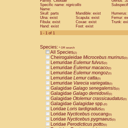
Family: Cebidae
Genus:
S
Cebidae
Saguinus midas
(0)
Specific name:
nigricollis
Subspecif
Cebidae
Saguinus mystax
(0)
Name:
Cebidae
Saguinus nigricollis
Skull: parts
Mandible: exist
(1)
Humerus: 
Cebidae
Saguinus oedipus
Ulna: exist
Scapula: exist
Femur: ex
(1)
Fibula: exist
Coxae: exist
Trunk: exi
Cebidae
Saguinus weddelli
(0)
Hand: exist
Foot: exist
Cebidae
Saguinus
spp.
(0)
Cebidae
Aotus trivirgatus
1 - 1 of 1
(0)
Cebidae
Cebus albifrons
(0)
Cebidae
Cebus apella
(0)
Species:
Cebidae
Cebus capucinus
* OR search
(0)
All Species
Cebidae
Cebus nigrivittatus
(2)
(0)
Cheirogaleidae
Microcebus murinus
Cebidae
Cebus
spp.
(0)
(0)
Lemuridae
Eulemur fulvus
Cebidae
Saimiri boliviensis
(0)
(0)
Lemuridae
Eulemur macaco
Cebidae
Saimiri sciureus
(0)
(0)
Lemuridae
Eulemur mongoz
Atelidae
Alouatta caraya
(0)
(0)
Lemuridae
Lemur catta
Atelidae
Alouatta fusca
(0)
(0)
Lemuridae
Varecia variegata
Atelidae
Alouatta seniculus
(0)
(0)
Galagidae
Galago senegalensis
Atelidae
Alouatta
spp.
(0)
(0)
Galagidae
Galago demidovii
Atelidae
Ateles belzebuth
(0)
(0)
Galagidae
Otolemur crassicaudatus
Atelidae
Ateles geoffroyi
(0)
(0)
Galagidae
Galagidae
spp.
Atelidae
Ateles paniscus
(0)
(0)
Loridae
Loris tardigradus
Atelidae
Ateles
spp.
(0)
(0)
Loridae
Nycticebus coucang
Atelidae
Lagothrix lagothricha
(0)
(0)
Loridae
Nycticebus pygmaeus
Atelidae
Lagothrix lagothricha cana
(0)
(0)
Loridae
Perodicticus potto
Pitheciidae
Cacajao calvus rubicundu
(0)