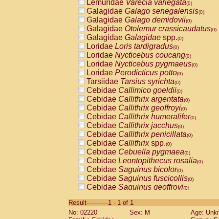
Lemuridae
Varecia variegata
(0)
Galagidae
Galago senegalensis
(0)
Galagidae
Galago demidovii
(0)
Galagidae
Otolemur crassicaudatus
(0)
Galagidae
Galagidae
spp.
(0)
Loridae
Loris tardigradus
(0)
Loridae
Nycticebus coucang
(0)
Loridae
Nycticebus pygmaeus
(0)
Loridae
Perodicticus potto
(0)
Tarsiidae
Tarsius syrichta
(0)
Cebidae
Callimico goeldii
(0)
Cebidae
Callithrix argentata
(0)
Cebidae
Callithrix geoffroyi
(0)
Cebidae
Callithrix humeralifer
(0)
Cebidae
Callithrix jacchus
(0)
Cebidae
Callithrix penicillata
(0)
Cebidae
Callithrix
spp.
(0)
Cebidae
Cebuella pygmaea
(0)
Cebidae
Leontopithecus rosalia
(0)
Cebidae
Saguinus bicolor
(0)
Cebidae
Saguinus fuscicollis
(0)
Cebidae
Saguinus geoffroyi
(0)
Cebidae
Saguinus imperator
(0)
Result-----------1 - 1 of 1
Cebidae
Saguinus labiatus
(0)
No: 02220
Sex: M
Age: Unk
Cebidae
Saguinus leucopus
(0)