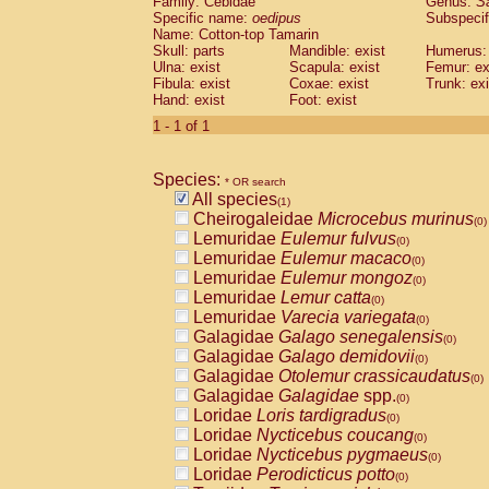
Family: Cebidae
Genus:
S
Cebidae
Saguinus midas
(0)
Specific name:
oedipus
Subspecif
Cebidae
Saguinus mystax
(0)
Name: Cotton-top Tamarin
Cebidae
Saguinus nigricollis
Skull: parts
Mandible: exist
(0)
Humerus: 
Cebidae
Saguinus oedipus
Ulna: exist
Scapula: exist
Femur: ex
(1)
Fibula: exist
Coxae: exist
Trunk: exi
Cebidae
Saguinus weddelli
(0)
Hand: exist
Foot: exist
Cebidae
Saguinus
spp.
(0)
Cebidae
Aotus trivirgatus
1 - 1 of 1
(0)
Cebidae
Cebus albifrons
(0)
Cebidae
Cebus apella
(0)
Species:
Cebidae
Cebus capucinus
* OR search
(0)
All species
Cebidae
Cebus nigrivittatus
(1)
(0)
Cheirogaleidae
Microcebus murinus
Cebidae
Cebus
spp.
(0)
(0)
Lemuridae
Eulemur fulvus
Cebidae
Saimiri boliviensis
(0)
(0)
Lemuridae
Eulemur macaco
Cebidae
Saimiri sciureus
(0)
(0)
Lemuridae
Eulemur mongoz
Atelidae
Alouatta caraya
(0)
(0)
Lemuridae
Lemur catta
Atelidae
Alouatta fusca
(0)
(0)
Lemuridae
Varecia variegata
Atelidae
Alouatta seniculus
(0)
(0)
Galagidae
Galago senegalensis
Atelidae
Alouatta
spp.
(0)
(0)
Galagidae
Galago demidovii
Atelidae
Ateles belzebuth
(0)
(0)
Galagidae
Otolemur crassicaudatus
Atelidae
Ateles geoffroyi
(0)
(0)
Galagidae
Galagidae
spp.
Atelidae
Ateles paniscus
(0)
(0)
Loridae
Loris tardigradus
Atelidae
Ateles
spp.
(0)
(0)
Loridae
Nycticebus coucang
Atelidae
Lagothrix lagothricha
(0)
(0)
Loridae
Nycticebus pygmaeus
Atelidae
Lagothrix lagothricha cana
(0)
(0)
Loridae
Perodicticus potto
Pitheciidae
Cacajao calvus rubicundu
(0)