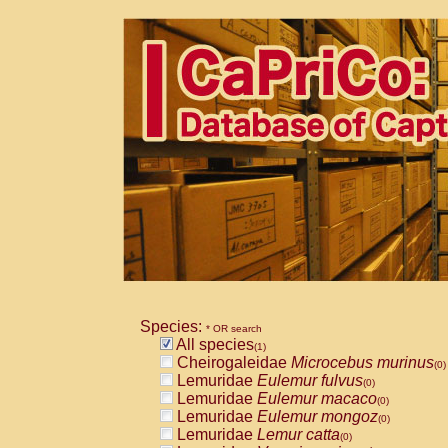
Species:
* OR search
All species
(1)
Cheirogaleidae
Microcebus murinus
(0)
Lemuridae
Eulemur fulvus
(0)
Lemuridae
Eulemur macaco
(0)
Lemuridae
Eulemur mongoz
(0)
Lemuridae
Lemur catta
(0)