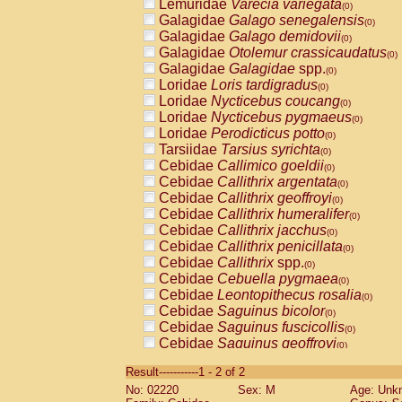
Lemuridae
Varecia variegata
(0)
Galagidae
Galago senegalensis
(0)
Galagidae
Galago demidovii
(0)
Galagidae
Otolemur crassicaudatus
(0)
Galagidae
Galagidae
spp.
(0)
Loridae
Loris tardigradus
(0)
Loridae
Nycticebus coucang
(0)
Loridae
Nycticebus pygmaeus
(0)
Loridae
Perodicticus potto
(0)
Tarsiidae
Tarsius syrichta
(0)
Cebidae
Callimico goeldii
(0)
Cebidae
Callithrix argentata
(0)
Cebidae
Callithrix geoffroyi
(0)
Cebidae
Callithrix humeralifer
(0)
Cebidae
Callithrix jacchus
(0)
Cebidae
Callithrix penicillata
(0)
Cebidae
Callithrix
spp.
(0)
Cebidae
Cebuella pygmaea
(0)
Cebidae
Leontopithecus rosalia
(0)
Cebidae
Saguinus bicolor
(0)
Cebidae
Saguinus fuscicollis
(0)
Cebidae
Saguinus geoffroyi
(0)
Cebidae
Saguinus imperator
(0)
Result-----------1 - 2 of 2
Cebidae
Saguinus labiatus
(0)
No: 02220
Sex: M
Age: Unk
Cebidae
Saguinus leucopus
(0)