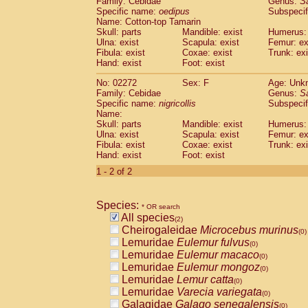
Family: Cebidae
Genus:
S
Cebidae
Saguinus midas
(0)
Specific name:
oedipus
Subspecif
Cebidae
Saguinus mystax
(0)
Name: Cotton-top Tamarin
Cebidae
Saguinus nigricollis
Skull: parts
Mandible: exist
(1)
Humerus: 
Cebidae
Saguinus oedipus
Ulna: exist
Scapula: exist
Femur: ex
(1)
Fibula: exist
Coxae: exist
Trunk: exi
Cebidae
Saguinus weddelli
(0)
Hand: exist
Foot: exist
Cebidae
Saguinus
spp.
(0)
Cebidae
Aotus trivirgatus
(0)
No: 02272
Sex: F
Age: Unk
Cebidae
Cebus albifrons
Family: Cebidae
Genus:
S
(0)
Cebidae
Cebus apella
Specific name:
nigricollis
Subspecif
(0)
Name:
Cebidae
Cebus capucinus
(0)
Skull: parts
Mandible: exist
Humerus: 
Cebidae
Cebus nigrivittatus
(0)
Ulna: exist
Scapula: exist
Femur: ex
Cebidae
Cebus
spp.
(0)
Fibula: exist
Coxae: exist
Trunk: exi
Cebidae
Saimiri boliviensis
Hand: exist
Foot: exist
(0)
Cebidae
Saimiri sciureus
(0)
1 - 2 of 2
Atelidae
Alouatta caraya
(0)
Atelidae
Alouatta fusca
(0)
Atelidae
Alouatta seniculus
Species:
(0)
* OR search
Atelidae
Alouatta
spp.
All species
(0)
(2)
Atelidae
Ateles belzebuth
Cheirogaleidae
Microcebus murinus
(0)
(0)
Atelidae
Ateles geoffroyi
Lemuridae
Eulemur fulvus
(0)
(0)
Atelidae
Ateles paniscus
Lemuridae
Eulemur macaco
(0)
(0)
Atelidae
Ateles
spp.
Lemuridae
Eulemur mongoz
(0)
(0)
Atelidae
Lagothrix lagothricha
Lemuridae
Lemur catta
(0)
(0)
Atelidae
Lagothrix lagothricha cana
Lemuridae
Varecia variegata
(0)
(0)
Pitheciidae
Cacajao calvus rubicundu
Galagidae
Galago senegalensis
(0)