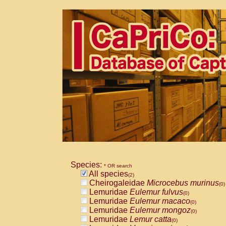
Species:
* OR search
All species
(2)
Cheirogaleidae
Microcebus murinus
(0)
Lemuridae
Eulemur fulvus
(0)
Lemuridae
Eulemur macaco
(0)
Lemuridae
Eulemur mongoz
(0)
Lemuridae
Lemur catta
(0)