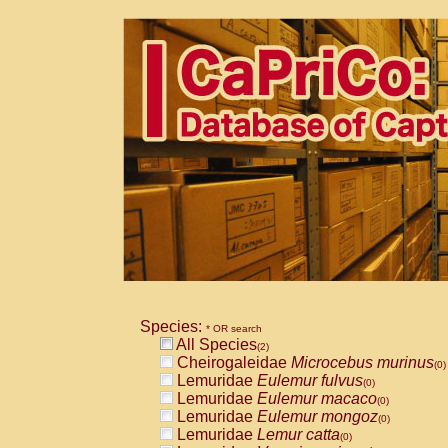
Species:
* OR search
All Species
(2)
Cheirogaleidae
Microcebus murinus
(0)
Lemuridae
Eulemur fulvus
(0)
Lemuridae
Eulemur macaco
(0)
Lemuridae
Eulemur mongoz
(0)
Lemuridae
Lemur catta
(0)