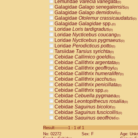
Lemuridae
Varecia variegata
(0)
Galagidae
Galago senegalensis
(0)
Galagidae
Galago demidovii
(0)
Galagidae
Otolemur crassicaudatus
(0)
Galagidae
Galagidae
spp.
(0)
Loridae
Loris tardigradus
(0)
Loridae
Nycticebus coucang
(0)
Loridae
Nycticebus pygmaeus
(0)
Loridae
Perodicticus potto
(0)
Tarsiidae
Tarsius syrichta
(0)
Cebidae
Callimico goeldii
(0)
Cebidae
Callithrix argentata
(0)
Cebidae
Callithrix geoffroyi
(0)
Cebidae
Callithrix humeralifer
(0)
Cebidae
Callithrix jacchus
(0)
Cebidae
Callithrix penicillata
(0)
Cebidae
Callithrix
spp.
(0)
Cebidae
Cebuella pygmaea
(0)
Cebidae
Leontopithecus rosalia
(0)
Cebidae
Saguinus bicolor
(0)
Cebidae
Saguinus fuscicollis
(0)
Cebidae
Saguinus geoffroyi
(0)
Cebidae
Saguinus imperator
(0)
Result-----------1 - 1 of 1
Cebidae
Saguinus labiatus
(0)
No: 02272
Sex: F
Age: Unk
Cebidae
Saguinus leucopus
(0)