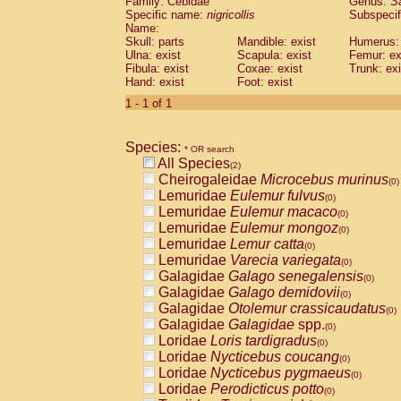
Family: Cebidae
Genus:
S
Cebidae
Saguinus midas
(0)
Specific name:
nigricollis
Subspecif
Cebidae
Saguinus mystax
(0)
Name:
Cebidae
Saguinus nigricollis
Skull: parts
Mandible: exist
(1)
Humerus: 
Cebidae
Saguinus oedipus
Ulna: exist
Scapula: exist
Femur: ex
(1)
Fibula: exist
Coxae: exist
Trunk: exi
Cebidae
Saguinus weddelli
(0)
Hand: exist
Foot: exist
Cebidae
Saguinus
spp.
(0)
Cebidae
Aotus trivirgatus
1 - 1 of 1
(0)
Cebidae
Cebus albifrons
(0)
Cebidae
Cebus apella
(0)
Species:
Cebidae
Cebus capucinus
* OR search
(0)
All Species
Cebidae
Cebus nigrivittatus
(2)
(0)
Cheirogaleidae
Microcebus murinus
Cebidae
Cebus
spp.
(0)
(0)
Lemuridae
Eulemur fulvus
Cebidae
Saimiri boliviensis
(0)
(0)
Lemuridae
Eulemur macaco
Cebidae
Saimiri sciureus
(0)
(0)
Lemuridae
Eulemur mongoz
Atelidae
Alouatta caraya
(0)
(0)
Lemuridae
Lemur catta
Atelidae
Alouatta fusca
(0)
(0)
Lemuridae
Varecia variegata
Atelidae
Alouatta seniculus
(0)
(0)
Galagidae
Galago senegalensis
Atelidae
Alouatta
spp.
(0)
(0)
Galagidae
Galago demidovii
Atelidae
Ateles belzebuth
(0)
(0)
Galagidae
Otolemur crassicaudatus
Atelidae
Ateles geoffroyi
(0)
(0)
Galagidae
Galagidae
spp.
Atelidae
Ateles paniscus
(0)
(0)
Loridae
Loris tardigradus
Atelidae
Ateles
spp.
(0)
(0)
Loridae
Nycticebus coucang
Atelidae
Lagothrix lagothricha
(0)
(0)
Loridae
Nycticebus pygmaeus
Atelidae
Lagothrix lagothricha cana
(0)
(0)
Loridae
Perodicticus potto
Pitheciidae
Cacajao calvus rubicundu
(0)