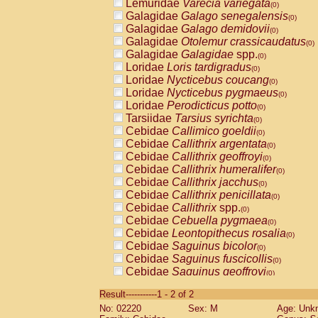
Lemuridae
Varecia variegata
(0)
Galagidae
Galago senegalensis
(0)
Galagidae
Galago demidovii
(0)
Galagidae
Otolemur crassicaudatus
(0)
Galagidae
Galagidae
spp.
(0)
Loridae
Loris tardigradus
(0)
Loridae
Nycticebus coucang
(0)
Loridae
Nycticebus pygmaeus
(0)
Loridae
Perodicticus potto
(0)
Tarsiidae
Tarsius syrichta
(0)
Cebidae
Callimico goeldii
(0)
Cebidae
Callithrix argentata
(0)
Cebidae
Callithrix geoffroyi
(0)
Cebidae
Callithrix humeralifer
(0)
Cebidae
Callithrix jacchus
(0)
Cebidae
Callithrix penicillata
(0)
Cebidae
Callithrix
spp.
(0)
Cebidae
Cebuella pygmaea
(0)
Cebidae
Leontopithecus rosalia
(0)
Cebidae
Saguinus bicolor
(0)
Cebidae
Saguinus fuscicollis
(0)
Cebidae
Saguinus geoffroyi
(0)
Cebidae
Saguinus imperator
(0)
Result-----------1 - 2 of 2
Cebidae
Saguinus labiatus
(0)
No: 02220
Sex: M
Age: Unk
Cebidae
Saguinus leucopus
(0)