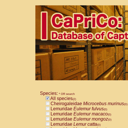
Species:
* OR search
All species
(2)
Cheirogaleidae
Microcebus murinus
(0)
Lemuridae
Eulemur fulvus
(0)
Lemuridae
Eulemur macaco
(0)
Lemuridae
Eulemur mongoz
(0)
Lemuridae
Lemur catta
(0)