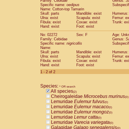
Family: Cebidae
Genus:
S
Cebidae
Saguinus midas
(0)
Specific name:
oedipus
Subspecif
Cebidae
Saguinus mystax
(0)
Name: Cotton-top Tamarin
Cebidae
Saguinus nigricollis
Skull: parts
Mandible: exist
(1)
Humerus: 
Cebidae
Saguinus oedipus
Ulna: exist
Scapula: exist
Femur: ex
(1)
Fibula: exist
Coxae: exist
Trunk: exi
Cebidae
Saguinus weddelli
(0)
Hand: exist
Foot: exist
Cebidae
Saguinus
spp.
(0)
Cebidae
Aotus trivirgatus
(0)
No: 02272
Sex: F
Age: Unk
Cebidae
Cebus albifrons
Family: Cebidae
Genus:
S
(0)
Cebidae
Cebus apella
Specific name:
nigricollis
Subspecif
(0)
Name:
Cebidae
Cebus capucinus
(0)
Skull: parts
Mandible: exist
Humerus: 
Cebidae
Cebus nigrivittatus
(0)
Ulna: exist
Scapula: exist
Femur: ex
Cebidae
Cebus
spp.
(0)
Fibula: exist
Coxae: exist
Trunk: exi
Cebidae
Saimiri boliviensis
Hand: exist
Foot: exist
(0)
Cebidae
Saimiri sciureus
(0)
1 - 2 of 2
Atelidae
Alouatta caraya
(0)
Atelidae
Alouatta fusca
(0)
Atelidae
Alouatta seniculus
Species:
(0)
* OR search
Atelidae
Alouatta
spp.
All species
(0)
(2)
Atelidae
Ateles belzebuth
Cheirogaleidae
Microcebus murinus
(0)
(0)
Atelidae
Ateles geoffroyi
Lemuridae
Eulemur fulvus
(0)
(0)
Atelidae
Ateles paniscus
Lemuridae
Eulemur macaco
(0)
(0)
Atelidae
Ateles
spp.
Lemuridae
Eulemur mongoz
(0)
(0)
Atelidae
Lagothrix lagothricha
Lemuridae
Lemur catta
(0)
(0)
Atelidae
Lagothrix lagothricha cana
Lemuridae
Varecia variegata
(0)
(0)
Pitheciidae
Cacajao calvus rubicundu
Galagidae
Galago senegalensis
(0)