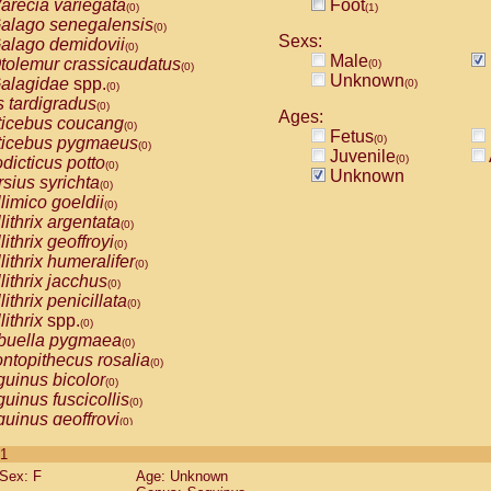
arecia variegata
Foot
(0)
(1)
alago senegalensis
(0)
Sexs:
alago demidovii
(0)
Male
tolemur crassicaudatus
(0)
(0)
Unknown
alagidae
spp.
(0)
(0)
s tardigradus
(0)
Ages:
ticebus coucang
(0)
Fetus
(0)
ticebus pygmaeus
(0)
Juvenile
(0)
dicticus potto
(0)
Unknown
rsius syrichta
(0)
limico goeldii
(0)
lithrix argentata
(0)
lithrix geoffroyi
(0)
lithrix humeralifer
(0)
lithrix jacchus
(0)
lithrix penicillata
(0)
lithrix
spp.
(0)
buella pygmaea
(0)
ntopithecus rosalia
(0)
uinus bicolor
(0)
uinus fuscicollis
(0)
uinus geoffroyi
(0)
uinus imperator
(0)
 1
uinus labiatus
(0)
Sex: F
Age: Unknown
guinus leucopus
(0)