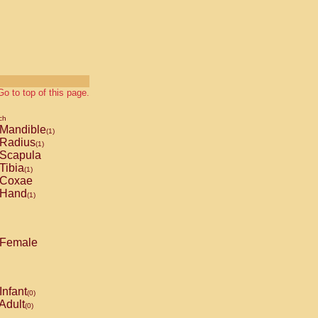
Go to top of this page.
ch
Mandible
(1)
Radius
(1)
Scapula
Tibia
(1)
Coxae
Hand
(1)
Female
Infant
(0)
Adult
(0)