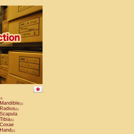
ch
Mandible
(1)
Radius
(1)
Scapula
Tibia
(1)
Coxae
Hand
(1)