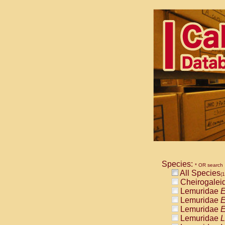
Species:
* OR search
All Species
(1
Cheirogalei
Lemuridae
E
Lemuridae
E
Lemuridae
E
Lemuridae
L