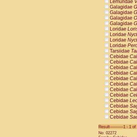
Lemuridae
V
Galagidae
G
Galagidae
G
Galagidae
O
Galagidae
G
Loridae
Lori
Loridae
Nyc
Loridae
Nyc
Loridae
Pero
Tarsiidae
Ta
Cebidae
Cal
Cebidae
Cal
Cebidae
Cal
Cebidae
Cal
Cebidae
Cal
Cebidae
Cal
Cebidae
Cal
Cebidae
Ce
Cebidae
Leo
Cebidae
Sag
Cebidae
Sag
Cebidae
Sag
Cebidae
Sag
Result-----------1 - 1 of
Cebidae
Sag
No: 02272
Cebidae
Sa