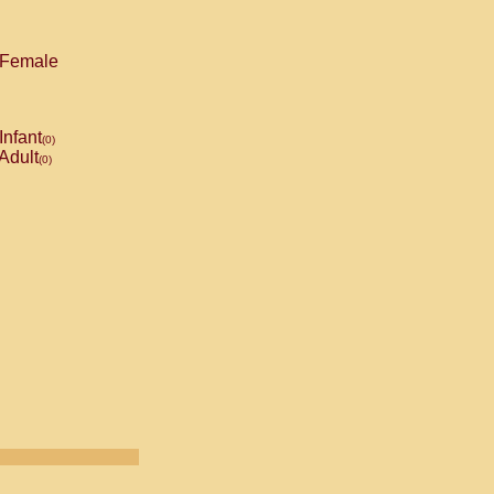
Female
Infant
(0)
Adult
(0)