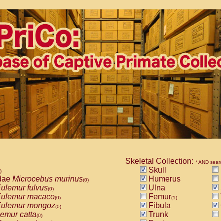
Skeletal Collection:
* AND sear
Skull
)
dae
Microcebus murinus
Humerus
(0)
ulemur fulvus
Ulna
(0)
ulemur macaco
Femur
(0)
(1)
ulemur mongoz
Fibula
(0)
emur catta
Trunk
(0)