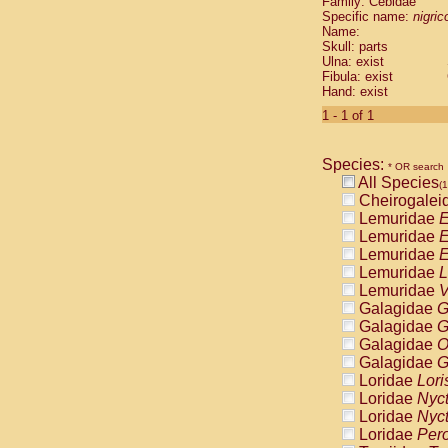
Family: Cebidae
Cebidae
Sa
Specific name:
nigrico
Cebidae
Sa
Name:
Cebidae
Sag
Skull: parts
Cebidae
Sa
Ulna: exist
Fibula: exist
Cebidae
Sag
Hand: exist
Cebidae
Sa
Cebidae
Aot
1 - 1 of 1
Cebidae
Ceb
Cebidae
Ceb
Species:
Cebidae
Ce
* OR search
All Species
Cebidae
Ceb
(1
Cheirogalei
Cebidae
Ce
Lemuridae
E
Cebidae
Sai
Lemuridae
E
Cebidae
Sai
Lemuridae
E
Atelidae
Alo
Lemuridae
L
Atelidae
Alo
Lemuridae
V
Atelidae
Alo
Galagidae
G
Atelidae
Alo
Galagidae
G
Atelidae
Ate
Galagidae
O
Atelidae
Ate
Galagidae
G
Atelidae
Ate
Loridae
Lori
Atelidae
Ate
Loridae
Nyc
Atelidae
Lag
Loridae
Nyc
Atelidae
Lag
Loridae
Pero
Pitheciidae