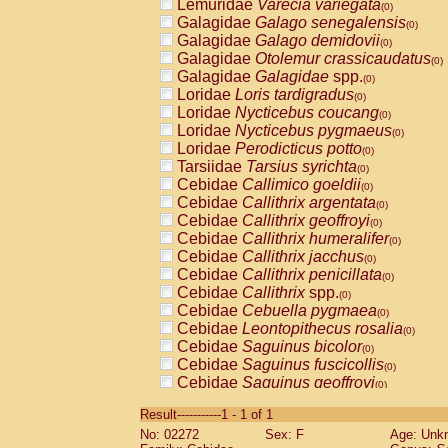
Lemuridae
Varecia variegata
(0)
Galagidae
Galago senegalensis
(0)
Galagidae
Galago demidovii
(0)
Galagidae
Otolemur crassicaudatus
(0)
Galagidae
Galagidae
spp.
(0)
Loridae
Loris tardigradus
(0)
Loridae
Nycticebus coucang
(0)
Loridae
Nycticebus pygmaeus
(0)
Loridae
Perodicticus potto
(0)
Tarsiidae
Tarsius syrichta
(0)
Cebidae
Callimico goeldii
(0)
Cebidae
Callithrix argentata
(0)
Cebidae
Callithrix geoffroyi
(0)
Cebidae
Callithrix humeralifer
(0)
Cebidae
Callithrix jacchus
(0)
Cebidae
Callithrix penicillata
(0)
Cebidae
Callithrix
spp.
(0)
Cebidae
Cebuella pygmaea
(0)
Cebidae
Leontopithecus rosalia
(0)
Cebidae
Saguinus bicolor
(0)
Cebidae
Saguinus fuscicollis
(0)
Cebidae
Saguinus geoffroyi
(0)
Cebidae
Saguinus imperator
(0)
Result-----------1 - 1 of 1
Cebidae
Saguinus labiatus
(0)
No: 02272
Sex: F
Age: Unk
Cebidae
Saguinus leucopus
(0)