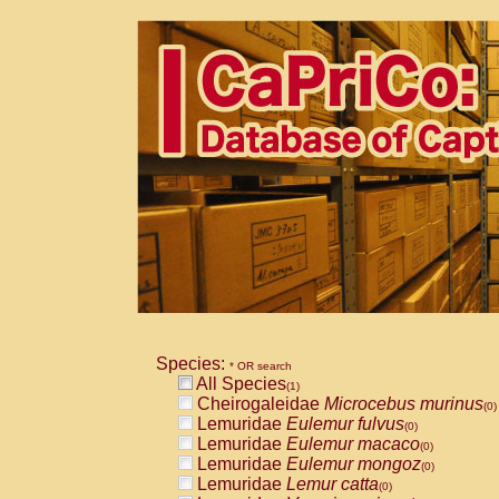
Species:
* OR search
All Species
(1)
Cheirogaleidae
Microcebus murinus
(0)
Lemuridae
Eulemur fulvus
(0)
Lemuridae
Eulemur macaco
(0)
Lemuridae
Eulemur mongoz
(0)
Lemuridae
Lemur catta
(0)