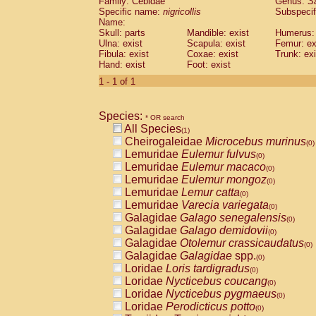
Family: Cebidae
Genus:
S
Cebidae
Saguinus midas
(0)
Specific name:
nigricollis
Subspecif
Cebidae
Saguinus mystax
(0)
Name:
Cebidae
Saguinus nigricollis
Skull: parts
Mandible: exist
(1)
Humerus: 
Cebidae
Saguinus oedipus
Ulna: exist
Scapula: exist
Femur: ex
(0)
Fibula: exist
Coxae: exist
Trunk: exi
Cebidae
Saguinus weddelli
(0)
Hand: exist
Foot: exist
Cebidae
Saguinus
spp.
(0)
Cebidae
Aotus trivirgatus
1 - 1 of 1
(0)
Cebidae
Cebus albifrons
(0)
Cebidae
Cebus apella
(0)
Species:
Cebidae
Cebus capucinus
* OR search
(0)
All Species
Cebidae
Cebus nigrivittatus
(1)
(0)
Cheirogaleidae
Microcebus murinus
Cebidae
Cebus
spp.
(0)
(0)
Lemuridae
Eulemur fulvus
Cebidae
Saimiri boliviensis
(0)
(0)
Lemuridae
Eulemur macaco
Cebidae
Saimiri sciureus
(0)
(0)
Lemuridae
Eulemur mongoz
Atelidae
Alouatta caraya
(0)
(0)
Lemuridae
Lemur catta
Atelidae
Alouatta fusca
(0)
(0)
Lemuridae
Varecia variegata
Atelidae
Alouatta seniculus
(0)
(0)
Galagidae
Galago senegalensis
Atelidae
Alouatta
spp.
(0)
(0)
Galagidae
Galago demidovii
Atelidae
Ateles belzebuth
(0)
(0)
Galagidae
Otolemur crassicaudatus
Atelidae
Ateles geoffroyi
(0)
(0)
Galagidae
Galagidae
spp.
Atelidae
Ateles paniscus
(0)
(0)
Loridae
Loris tardigradus
Atelidae
Ateles
spp.
(0)
(0)
Loridae
Nycticebus coucang
Atelidae
Lagothrix lagothricha
(0)
(0)
Loridae
Nycticebus pygmaeus
Atelidae
Lagothrix lagothricha cana
(0)
(0)
Loridae
Perodicticus potto
Pitheciidae
Cacajao calvus rubicundu
(0)