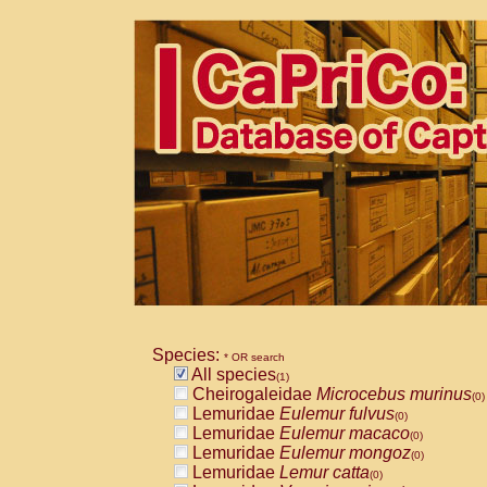
Species:
* OR search
All species
(1)
Cheirogaleidae
Microcebus murinus
(0)
Lemuridae
Eulemur fulvus
(0)
Lemuridae
Eulemur macaco
(0)
Lemuridae
Eulemur mongoz
(0)
Lemuridae
Lemur catta
(0)