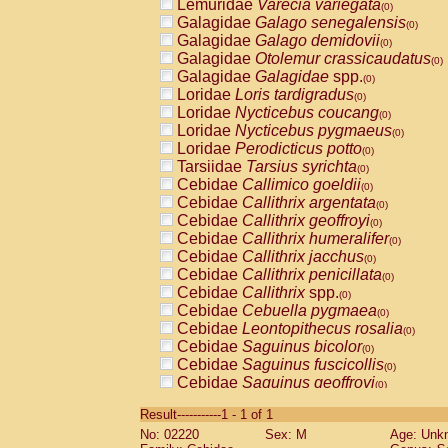
Lemuridae
Varecia variegata
(0)
Galagidae
Galago senegalensis
(0)
Galagidae
Galago demidovii
(0)
Galagidae
Otolemur crassicaudatus
(0)
Galagidae
Galagidae
spp.
(0)
Loridae
Loris tardigradus
(0)
Loridae
Nycticebus coucang
(0)
Loridae
Nycticebus pygmaeus
(0)
Loridae
Perodicticus potto
(0)
Tarsiidae
Tarsius syrichta
(0)
Cebidae
Callimico goeldii
(0)
Cebidae
Callithrix argentata
(0)
Cebidae
Callithrix geoffroyi
(0)
Cebidae
Callithrix humeralifer
(0)
Cebidae
Callithrix jacchus
(0)
Cebidae
Callithrix penicillata
(0)
Cebidae
Callithrix
spp.
(0)
Cebidae
Cebuella pygmaea
(0)
Cebidae
Leontopithecus rosalia
(0)
Cebidae
Saguinus bicolor
(0)
Cebidae
Saguinus fuscicollis
(0)
Cebidae
Saguinus geoffroyi
(0)
Cebidae
Saguinus imperator
(0)
Result-----------1 - 1 of 1
Cebidae
Saguinus labiatus
(0)
No: 02220
Sex: M
Age: Unk
Cebidae
Saguinus leucopus
(0)