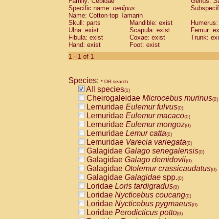
Family: Cebidae
Genus:
S
Cebidae
Saguinus midas
(0)
Specific name:
oedipus
Subspecif
Cebidae
Saguinus mystax
(0)
Name: Cotton-top Tamarin
Cebidae
Saguinus nigricollis
Skull: parts
Mandible: exist
(0)
Humerus: 
Cebidae
Saguinus oedipus
Ulna: exist
Scapula: exist
Femur: ex
(1)
Fibula: exist
Coxae: exist
Trunk: exi
Cebidae
Saguinus weddelli
(0)
Hand: exist
Foot: exist
Cebidae
Saguinus
spp.
(0)
Cebidae
Aotus trivirgatus
1 - 1 of 1
(0)
Cebidae
Cebus albifrons
(0)
Cebidae
Cebus apella
(0)
Species:
Cebidae
Cebus capucinus
* OR search
(0)
All species
Cebidae
Cebus nigrivittatus
(1)
(0)
Cheirogaleidae
Microcebus murinus
Cebidae
Cebus
spp.
(0)
(0)
Lemuridae
Eulemur fulvus
Cebidae
Saimiri boliviensis
(0)
(0)
Lemuridae
Eulemur macaco
Cebidae
Saimiri sciureus
(0)
(0)
Lemuridae
Eulemur mongoz
Atelidae
Alouatta caraya
(0)
(0)
Lemuridae
Lemur catta
Atelidae
Alouatta fusca
(0)
(0)
Lemuridae
Varecia variegata
Atelidae
Alouatta seniculus
(0)
(0)
Galagidae
Galago senegalensis
Atelidae
Alouatta
spp.
(0)
(0)
Galagidae
Galago demidovii
Atelidae
Ateles belzebuth
(0)
(0)
Galagidae
Otolemur crassicaudatus
Atelidae
Ateles geoffroyi
(0)
(0)
Galagidae
Galagidae
spp.
Atelidae
Ateles paniscus
(0)
(0)
Loridae
Loris tardigradus
Atelidae
Ateles
spp.
(0)
(0)
Loridae
Nycticebus coucang
Atelidae
Lagothrix lagothricha
(0)
(0)
Loridae
Nycticebus pygmaeus
Atelidae
Lagothrix lagothricha cana
(0)
(0)
Loridae
Perodicticus potto
Pitheciidae
Cacajao calvus rubicundu
(0)