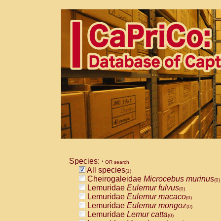
Species:
* OR search
All species
(1)
Cheirogaleidae
Microcebus murinus
(0)
Lemuridae
Eulemur fulvus
(0)
Lemuridae
Eulemur macaco
(0)
Lemuridae
Eulemur mongoz
(0)
Lemuridae
Lemur catta
(0)