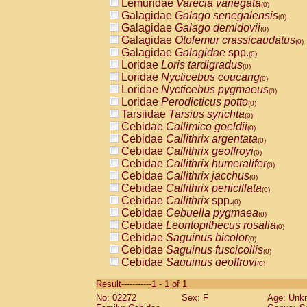
Lemuridae
Varecia variegata
(0)
Galagidae
Galago senegalensis
(0)
Galagidae
Galago demidovii
(0)
Galagidae
Otolemur crassicaudatus
(0)
Galagidae
Galagidae
spp.
(0)
Loridae
Loris tardigradus
(0)
Loridae
Nycticebus coucang
(0)
Loridae
Nycticebus pygmaeus
(0)
Loridae
Perodicticus potto
(0)
Tarsiidae
Tarsius syrichta
(0)
Cebidae
Callimico goeldii
(0)
Cebidae
Callithrix argentata
(0)
Cebidae
Callithrix geoffroyi
(0)
Cebidae
Callithrix humeralifer
(0)
Cebidae
Callithrix jacchus
(0)
Cebidae
Callithrix penicillata
(0)
Cebidae
Callithrix
spp.
(0)
Cebidae
Cebuella pygmaea
(0)
Cebidae
Leontopithecus rosalia
(0)
Cebidae
Saguinus bicolor
(0)
Cebidae
Saguinus fuscicollis
(0)
Cebidae
Saguinus geoffroyi
(0)
Cebidae
Saguinus imperator
(0)
Result-----------1 - 1 of 1
Cebidae
Saguinus labiatus
(0)
No: 02272
Sex: F
Age: Unk
Cebidae
Saguinus leucopus
(0)