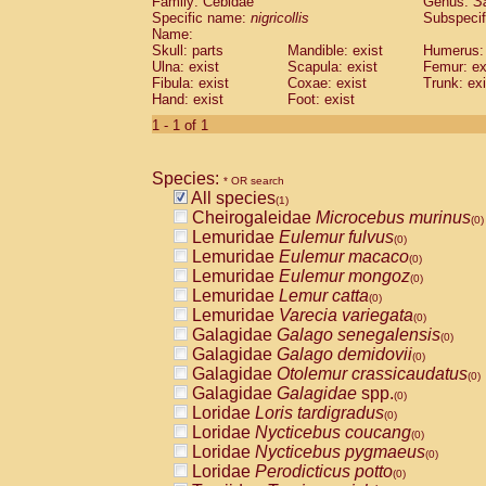
Family: Cebidae
Genus:
S
Cebidae
Saguinus midas
(0)
Specific name:
nigricollis
Subspecif
Cebidae
Saguinus mystax
(0)
Name:
Cebidae
Saguinus nigricollis
Skull: parts
Mandible: exist
(1)
Humerus: 
Cebidae
Saguinus oedipus
Ulna: exist
Scapula: exist
Femur: ex
(0)
Fibula: exist
Coxae: exist
Trunk: exi
Cebidae
Saguinus weddelli
(0)
Hand: exist
Foot: exist
Cebidae
Saguinus
spp.
(0)
Cebidae
Aotus trivirgatus
1 - 1 of 1
(0)
Cebidae
Cebus albifrons
(0)
Cebidae
Cebus apella
(0)
Species:
Cebidae
Cebus capucinus
* OR search
(0)
All species
Cebidae
Cebus nigrivittatus
(1)
(0)
Cheirogaleidae
Microcebus murinus
Cebidae
Cebus
spp.
(0)
(0)
Lemuridae
Eulemur fulvus
Cebidae
Saimiri boliviensis
(0)
(0)
Lemuridae
Eulemur macaco
Cebidae
Saimiri sciureus
(0)
(0)
Lemuridae
Eulemur mongoz
Atelidae
Alouatta caraya
(0)
(0)
Lemuridae
Lemur catta
Atelidae
Alouatta fusca
(0)
(0)
Lemuridae
Varecia variegata
Atelidae
Alouatta seniculus
(0)
(0)
Galagidae
Galago senegalensis
Atelidae
Alouatta
spp.
(0)
(0)
Galagidae
Galago demidovii
Atelidae
Ateles belzebuth
(0)
(0)
Galagidae
Otolemur crassicaudatus
Atelidae
Ateles geoffroyi
(0)
(0)
Galagidae
Galagidae
spp.
Atelidae
Ateles paniscus
(0)
(0)
Loridae
Loris tardigradus
Atelidae
Ateles
spp.
(0)
(0)
Loridae
Nycticebus coucang
Atelidae
Lagothrix lagothricha
(0)
(0)
Loridae
Nycticebus pygmaeus
Atelidae
Lagothrix lagothricha cana
(0)
(0)
Loridae
Perodicticus potto
Pitheciidae
Cacajao calvus rubicundu
(0)