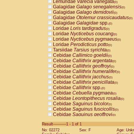
Lemuridae
Varecia variegata
(0)
Galagidae
Galago senegalensis
(0)
Galagidae
Galago demidovii
(0)
Galagidae
Otolemur crassicaudatus
(0)
Galagidae
Galagidae
spp.
(0)
Loridae
Loris tardigradus
(0)
Loridae
Nycticebus coucang
(0)
Loridae
Nycticebus pygmaeus
(0)
Loridae
Perodicticus potto
(0)
Tarsiidae
Tarsius syrichta
(0)
Cebidae
Callimico goeldii
(0)
Cebidae
Callithrix argentata
(0)
Cebidae
Callithrix geoffroyi
(0)
Cebidae
Callithrix humeralifer
(0)
Cebidae
Callithrix jacchus
(0)
Cebidae
Callithrix penicillata
(0)
Cebidae
Callithrix
spp.
(0)
Cebidae
Cebuella pygmaea
(0)
Cebidae
Leontopithecus rosalia
(0)
Cebidae
Saguinus bicolor
(0)
Cebidae
Saguinus fuscicollis
(0)
Cebidae
Saguinus geoffroyi
(0)
Cebidae
Saguinus imperator
(0)
Result-----------1 - 1 of 1
Cebidae
Saguinus labiatus
(0)
No: 02272
Sex: F
Age: Unk
Cebidae
Saguinus leucopus
(0)