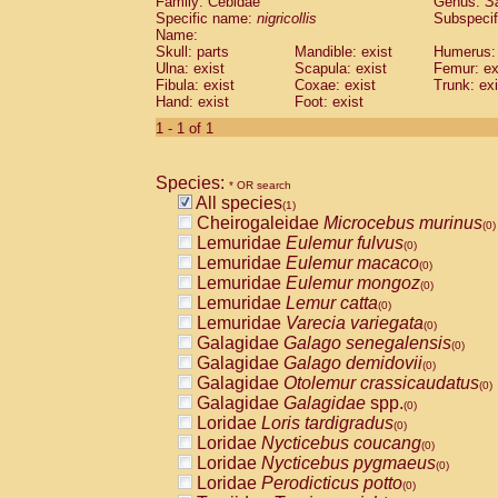
Family: Cebidae
Genus:
S
Cebidae
Saguinus midas
(0)
Specific name:
nigricollis
Subspecif
Cebidae
Saguinus mystax
(0)
Name:
Cebidae
Saguinus nigricollis
Skull: parts
Mandible: exist
(1)
Humerus: 
Cebidae
Saguinus oedipus
Ulna: exist
Scapula: exist
Femur: ex
(0)
Fibula: exist
Coxae: exist
Trunk: exi
Cebidae
Saguinus weddelli
(0)
Hand: exist
Foot: exist
Cebidae
Saguinus
spp.
(0)
Cebidae
Aotus trivirgatus
1 - 1 of 1
(0)
Cebidae
Cebus albifrons
(0)
Cebidae
Cebus apella
(0)
Species:
Cebidae
Cebus capucinus
* OR search
(0)
All species
Cebidae
Cebus nigrivittatus
(1)
(0)
Cheirogaleidae
Microcebus murinus
Cebidae
Cebus
spp.
(0)
(0)
Lemuridae
Eulemur fulvus
Cebidae
Saimiri boliviensis
(0)
(0)
Lemuridae
Eulemur macaco
Cebidae
Saimiri sciureus
(0)
(0)
Lemuridae
Eulemur mongoz
Atelidae
Alouatta caraya
(0)
(0)
Lemuridae
Lemur catta
Atelidae
Alouatta fusca
(0)
(0)
Lemuridae
Varecia variegata
Atelidae
Alouatta seniculus
(0)
(0)
Galagidae
Galago senegalensis
Atelidae
Alouatta
spp.
(0)
(0)
Galagidae
Galago demidovii
Atelidae
Ateles belzebuth
(0)
(0)
Galagidae
Otolemur crassicaudatus
Atelidae
Ateles geoffroyi
(0)
(0)
Galagidae
Galagidae
spp.
Atelidae
Ateles paniscus
(0)
(0)
Loridae
Loris tardigradus
Atelidae
Ateles
spp.
(0)
(0)
Loridae
Nycticebus coucang
Atelidae
Lagothrix lagothricha
(0)
(0)
Loridae
Nycticebus pygmaeus
Atelidae
Lagothrix lagothricha cana
(0)
(0)
Loridae
Perodicticus potto
Pitheciidae
Cacajao calvus rubicundu
(0)