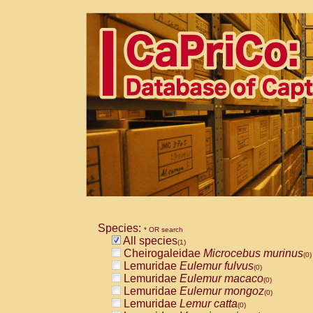
Species:
* OR search
All species
(1)
Cheirogaleidae
Microcebus murinus
(0)
Lemuridae
Eulemur fulvus
(0)
Lemuridae
Eulemur macaco
(0)
Lemuridae
Eulemur mongoz
(0)
Lemuridae
Lemur catta
(0)