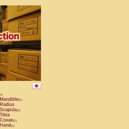
ch
Mandible
(1)
Radius
Scapula
(1)
Tibia
Coxae
(1)
Hand
(1)