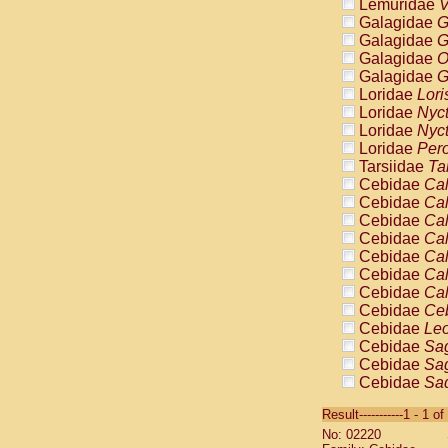
Lemuridae
V
Galagidae
G
Galagidae
G
Galagidae
O
Galagidae
G
Loridae
Lori
Loridae
Nyc
Loridae
Nyc
Loridae
Pero
Tarsiidae
Ta
Cebidae
Cal
Cebidae
Cal
Cebidae
Cal
Cebidae
Cal
Cebidae
Cal
Cebidae
Cal
Cebidae
Cal
Cebidae
Ce
Cebidae
Leo
Cebidae
Sag
Cebidae
Sag
Cebidae
Sag
Cebidae
Sag
Result-----------1 - 1 of
Cebidae
Sag
No: 02220
Cebidae
Sa