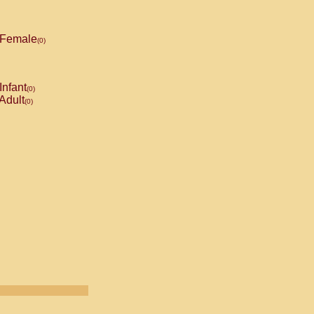
Female
(0)
Infant
(0)
Adult
(0)