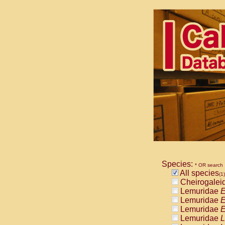
Species:
* OR search
All species
(1)
Cheirogalei
Lemuridae
E
Lemuridae
E
Lemuridae
E
Lemuridae
L