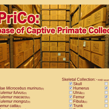
Skeletal Collection:
* AND sear
Skull
dae
Microcebus murinus
Humerus
(0)
ulemur fulvus
Ulna
(0)
(1)
ulemur macaco
Femur
(0)
ulemur mongoz
Fibula
(0)
(1)
emur catta
Trunk
(0)