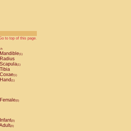
Go to top of this page.
ch
Mandible
(1)
Radius
Scapula
(1)
Tibia
Coxae
(1)
Hand
(1)
Female
(0)
Infant
(0)
Adult
(0)