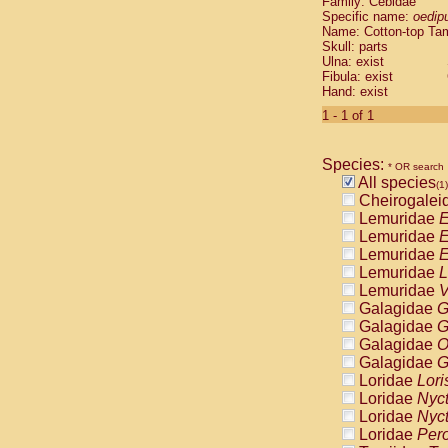
Family: Cebidae
Cebidae
Sa
Specific name:
oedip
Cebidae
Sa
Name: Cotton-top Ta
Cebidae
Sag
Skull: parts
Cebidae
Sa
Ulna: exist
Fibula: exist
Cebidae
Sag
Hand: exist
Cebidae
Sa
Cebidae
Aot
1 - 1 of 1
Cebidae
Ceb
Cebidae
Ceb
Species:
Cebidae
Ce
* OR search
All species
Cebidae
Ceb
(1)
Cheirogalei
Cebidae
Ce
Lemuridae
E
Cebidae
Sai
Lemuridae
E
Cebidae
Sai
Lemuridae
E
Atelidae
Alo
Lemuridae
L
Atelidae
Alo
Lemuridae
V
Atelidae
Alo
Galagidae
G
Atelidae
Alo
Galagidae
G
Atelidae
Ate
Galagidae
O
Atelidae
Ate
Galagidae
G
Atelidae
Ate
Loridae
Lori
Atelidae
Ate
Loridae
Nyc
Atelidae
Lag
Loridae
Nyc
Atelidae
Lag
Loridae
Pero
Pitheciidae