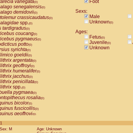
arecia variegata
Foot
(0)
alago senegalensis
(0)
Sexs:
alago demidovii
(0)
Male
tolemur crassicaudatus
(0)
Unknown
alagidae
spp.
(0)
(0)
s tardigradus
(0)
Ages:
ticebus coucang
(0)
Fetus
(0)
ticebus pygmaeus
(0)
Juvenile
(0)
dicticus potto
(0)
Unknown
rsius syrichta
(0)
limico goeldii
(0)
lithrix argentata
(0)
lithrix geoffroyi
(0)
lithrix humeralifer
(0)
lithrix jacchus
(0)
lithrix penicillata
(0)
lithrix
spp.
(0)
buella pygmaea
(0)
ntopithecus rosalia
(0)
uinus bicolor
(0)
uinus fuscicollis
(0)
uinus geoffroyi
(0)
uinus imperator
(0)
 1
uinus labiatus
(0)
Sex: M
Age: Unknown
guinus leucopus
(0)