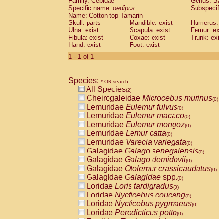
Family: Cebidae
Genus:
S
Cebidae
Saguinus midas
(0)
Specific name:
oedipus
Subspecif
Cebidae
Saguinus mystax
(0)
Name: Cotton-top Tamarin
Cebidae
Saguinus nigricollis
Skull: parts
Mandible: exist
(1)
Humerus: 
Cebidae
Saguinus oedipus
Ulna: exist
Scapula: exist
Femur: ex
(1)
Fibula: exist
Coxae: exist
Trunk: exi
Cebidae
Saguinus weddelli
(0)
Hand: exist
Foot: exist
Cebidae
Saguinus
spp.
(0)
Cebidae
Aotus trivirgatus
1 - 1 of 1
(0)
Cebidae
Cebus albifrons
(0)
Cebidae
Cebus apella
(0)
Species:
Cebidae
Cebus capucinus
* OR search
(0)
All Species
Cebidae
Cebus nigrivittatus
(2)
(0)
Cheirogaleidae
Microcebus murinus
Cebidae
Cebus
spp.
(0)
(0)
Lemuridae
Eulemur fulvus
Cebidae
Saimiri boliviensis
(0)
(0)
Lemuridae
Eulemur macaco
Cebidae
Saimiri sciureus
(0)
(0)
Lemuridae
Eulemur mongoz
Atelidae
Alouatta caraya
(0)
(0)
Lemuridae
Lemur catta
Atelidae
Alouatta fusca
(0)
(0)
Lemuridae
Varecia variegata
Atelidae
Alouatta seniculus
(0)
(0)
Galagidae
Galago senegalensis
Atelidae
Alouatta
spp.
(0)
(0)
Galagidae
Galago demidovii
Atelidae
Ateles belzebuth
(0)
(0)
Galagidae
Otolemur crassicaudatus
Atelidae
Ateles geoffroyi
(0)
(0)
Galagidae
Galagidae
spp.
Atelidae
Ateles paniscus
(0)
(0)
Loridae
Loris tardigradus
Atelidae
Ateles
spp.
(0)
(0)
Loridae
Nycticebus coucang
Atelidae
Lagothrix lagothricha
(0)
(0)
Loridae
Nycticebus pygmaeus
Atelidae
Lagothrix lagothricha cana
(0)
(0)
Loridae
Perodicticus potto
Pitheciidae
Cacajao calvus rubicundu
(0)