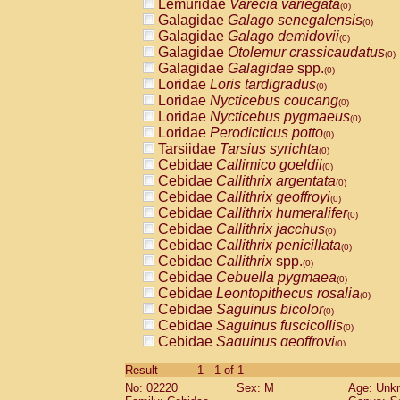
Lemuridae
Varecia variegata
(0)
Galagidae
Galago senegalensis
(0)
Galagidae
Galago demidovii
(0)
Galagidae
Otolemur crassicaudatus
(0)
Galagidae
Galagidae
spp.
(0)
Loridae
Loris tardigradus
(0)
Loridae
Nycticebus coucang
(0)
Loridae
Nycticebus pygmaeus
(0)
Loridae
Perodicticus potto
(0)
Tarsiidae
Tarsius syrichta
(0)
Cebidae
Callimico goeldii
(0)
Cebidae
Callithrix argentata
(0)
Cebidae
Callithrix geoffroyi
(0)
Cebidae
Callithrix humeralifer
(0)
Cebidae
Callithrix jacchus
(0)
Cebidae
Callithrix penicillata
(0)
Cebidae
Callithrix
spp.
(0)
Cebidae
Cebuella pygmaea
(0)
Cebidae
Leontopithecus rosalia
(0)
Cebidae
Saguinus bicolor
(0)
Cebidae
Saguinus fuscicollis
(0)
Cebidae
Saguinus geoffroyi
(0)
Cebidae
Saguinus imperator
(0)
Result-----------1 - 1 of 1
Cebidae
Saguinus labiatus
(0)
No: 02220
Sex: M
Age: Unk
Cebidae
Saguinus leucopus
(0)