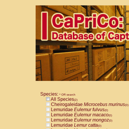
Species:
* OR search
All Species
(2)
Cheirogaleidae
Microcebus murinus
(0)
Lemuridae
Eulemur fulvus
(0)
Lemuridae
Eulemur macaco
(0)
Lemuridae
Eulemur mongoz
(0)
Lemuridae
Lemur catta
(0)