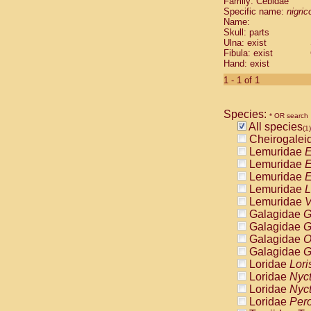
Family: Cebidae
Cebidae
Sa
Specific name:
nigrico
Cebidae
Sa
Name:
Cebidae
Sag
Skull: parts
Cebidae
Sa
Ulna: exist
Fibula: exist
Cebidae
Sag
Hand: exist
Cebidae
Sa
Cebidae
Aot
1 - 1 of 1
Cebidae
Ceb
Cebidae
Ceb
Species:
Cebidae
Ce
* OR search
All species
Cebidae
Ceb
(1)
Cheirogalei
Cebidae
Ce
Lemuridae
E
Cebidae
Sai
Lemuridae
E
Cebidae
Sai
Lemuridae
E
Atelidae
Alo
Lemuridae
L
Atelidae
Alo
Lemuridae
V
Atelidae
Alo
Galagidae
G
Atelidae
Alo
Galagidae
G
Atelidae
Ate
Galagidae
O
Atelidae
Ate
Galagidae
G
Atelidae
Ate
Loridae
Lori
Atelidae
Ate
Loridae
Nyc
Atelidae
Lag
Loridae
Nyc
Atelidae
Lag
Loridae
Pero
Pitheciidae