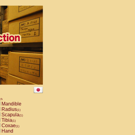
ch
Mandible
Radius
(1)
Scapula
(1)
Tibia
(1)
Coxae
(1)
Hand