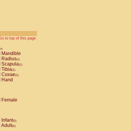
Go to top of this page.
ch
Mandible
Radius
(1)
Scapula
(1)
Tibia
(1)
Coxae
(1)
Hand
Female
Infant
(0)
Adult
(0)