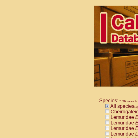
Species:
* OR search
All species
(1)
Cheirogalei
Lemuridae
E
Lemuridae
E
Lemuridae
E
Lemuridae
L