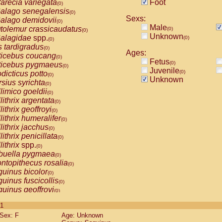
arecia variegata
Foot
(0)
alago senegalensis
(0)
Sexs:
alago demidovii
(0)
Male
tolemur crassicaudatus
(0)
(0)
Unknown
alagidae
spp.
(0)
(0)
s tardigradus
(0)
Ages:
ticebus coucang
(0)
Fetus
(0)
ticebus pygmaeus
(0)
Juvenile
(0)
dicticus potto
(0)
Unknown
rsius syrichta
(0)
limico goeldii
(0)
lithrix argentata
(0)
lithrix geoffroyi
(0)
lithrix humeralifer
(0)
lithrix jacchus
(0)
lithrix penicillata
(0)
lithrix
spp.
(0)
buella pygmaea
(0)
ntopithecus rosalia
(0)
uinus bicolor
(0)
uinus fuscicollis
(0)
uinus geoffroyi
(0)
uinus imperator
(0)
 1
uinus labiatus
(0)
Sex: F
Age: Unknown
guinus leucopus
(0)