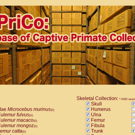
Skeletal Collection:
* AND sear
Skull
dae
Microcebus murinus
Humerus
(0)
ulemur fulvus
Ulna
(0)
ulemur macaco
Femur
(0)
ulemur mongoz
Fibula
(0)
emur catta
Trunk
(0)