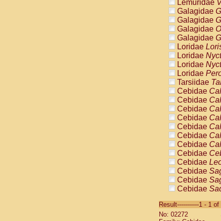
Lemuridae
V
Galagidae
G
Galagidae
G
Galagidae
O
Galagidae
G
Loridae
Lori
Loridae
Nyc
Loridae
Nyc
Loridae
Pero
Tarsiidae
Ta
Cebidae
Cal
Cebidae
Cal
Cebidae
Cal
Cebidae
Cal
Cebidae
Cal
Cebidae
Cal
Cebidae
Cal
Cebidae
Ce
Cebidae
Leo
Cebidae
Sag
Cebidae
Sag
Cebidae
Sag
Cebidae
Sag
Result-----------1 - 1 of
Cebidae
Sag
No: 02272
Cebidae
Sa