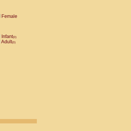
Female
Infant
(0)
Adult
(0)