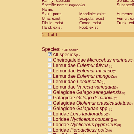
Family: Cebidae
Genus:
S
Cebidae
Saguinus midas
(0)
Specific name:
nigricollis
Subspecif
Cebidae
Saguinus mystax
(0)
Name:
Cebidae
Saguinus nigricollis
Skull: parts
Mandible: exist
(1)
Humerus: 
Cebidae
Saguinus oedipus
Ulna: exist
Scapula: exist
Femur: ex
(0)
Fibula: exist
Coxae: exist
Trunk: exi
Cebidae
Saguinus weddelli
(0)
Hand: exist
Foot: exist
Cebidae
Saguinus
spp.
(0)
Cebidae
Aotus trivirgatus
1 - 1 of 1
(0)
Cebidae
Cebus albifrons
(0)
Cebidae
Cebus apella
(0)
Species:
Cebidae
Cebus capucinus
* OR search
(0)
All species
Cebidae
Cebus nigrivittatus
(1)
(0)
Cheirogaleidae
Microcebus murinus
Cebidae
Cebus
spp.
(0)
(0)
Lemuridae
Eulemur fulvus
Cebidae
Saimiri boliviensis
(0)
(0)
Lemuridae
Eulemur macaco
Cebidae
Saimiri sciureus
(0)
(0)
Lemuridae
Eulemur mongoz
Atelidae
Alouatta caraya
(0)
(0)
Lemuridae
Lemur catta
Atelidae
Alouatta fusca
(0)
(0)
Lemuridae
Varecia variegata
Atelidae
Alouatta seniculus
(0)
(0)
Galagidae
Galago senegalensis
Atelidae
Alouatta
spp.
(0)
(0)
Galagidae
Galago demidovii
Atelidae
Ateles belzebuth
(0)
(0)
Galagidae
Otolemur crassicaudatus
Atelidae
Ateles geoffroyi
(0)
(0)
Galagidae
Galagidae
spp.
Atelidae
Ateles paniscus
(0)
(0)
Loridae
Loris tardigradus
Atelidae
Ateles
spp.
(0)
(0)
Loridae
Nycticebus coucang
Atelidae
Lagothrix lagothricha
(0)
(0)
Loridae
Nycticebus pygmaeus
Atelidae
Lagothrix lagothricha cana
(0)
(0)
Loridae
Perodicticus potto
Pitheciidae
Cacajao calvus rubicundu
(0)