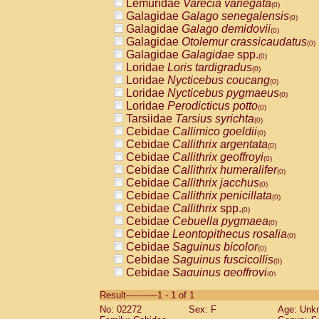
Lemuridae
Varecia variegata
(0)
Galagidae
Galago senegalensis
(0)
Galagidae
Galago demidovii
(0)
Galagidae
Otolemur crassicaudatus
(0)
Galagidae
Galagidae
spp.
(0)
Loridae
Loris tardigradus
(0)
Loridae
Nycticebus coucang
(0)
Loridae
Nycticebus pygmaeus
(0)
Loridae
Perodicticus potto
(0)
Tarsiidae
Tarsius syrichta
(0)
Cebidae
Callimico goeldii
(0)
Cebidae
Callithrix argentata
(0)
Cebidae
Callithrix geoffroyi
(0)
Cebidae
Callithrix humeralifer
(0)
Cebidae
Callithrix jacchus
(0)
Cebidae
Callithrix penicillata
(0)
Cebidae
Callithrix
spp.
(0)
Cebidae
Cebuella pygmaea
(0)
Cebidae
Leontopithecus rosalia
(0)
Cebidae
Saguinus bicolor
(0)
Cebidae
Saguinus fuscicollis
(0)
Cebidae
Saguinus geoffroyi
(0)
Cebidae
Saguinus imperator
(0)
Result-----------1 - 1 of 1
Cebidae
Saguinus labiatus
(0)
No: 02272
Sex: F
Age: Unk
Cebidae
Saguinus leucopus
(0)