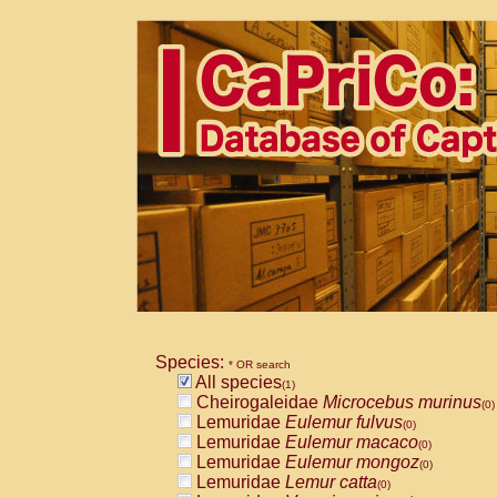
Species:
* OR search
All species
(1)
Cheirogaleidae
Microcebus murinus
(0)
Lemuridae
Eulemur fulvus
(0)
Lemuridae
Eulemur macaco
(0)
Lemuridae
Eulemur mongoz
(0)
Lemuridae
Lemur catta
(0)