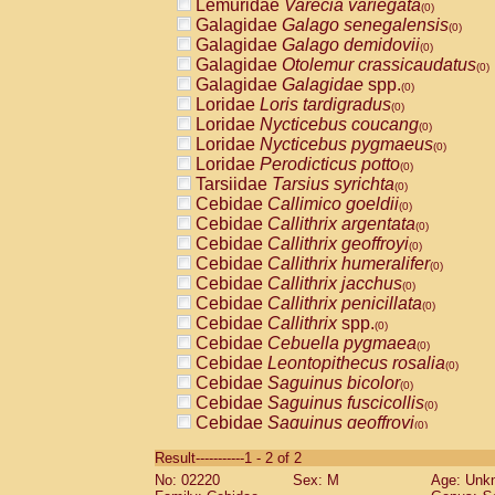
Lemuridae
Varecia variegata
(0)
Galagidae
Galago senegalensis
(0)
Galagidae
Galago demidovii
(0)
Galagidae
Otolemur crassicaudatus
(0)
Galagidae
Galagidae
spp.
(0)
Loridae
Loris tardigradus
(0)
Loridae
Nycticebus coucang
(0)
Loridae
Nycticebus pygmaeus
(0)
Loridae
Perodicticus potto
(0)
Tarsiidae
Tarsius syrichta
(0)
Cebidae
Callimico goeldii
(0)
Cebidae
Callithrix argentata
(0)
Cebidae
Callithrix geoffroyi
(0)
Cebidae
Callithrix humeralifer
(0)
Cebidae
Callithrix jacchus
(0)
Cebidae
Callithrix penicillata
(0)
Cebidae
Callithrix
spp.
(0)
Cebidae
Cebuella pygmaea
(0)
Cebidae
Leontopithecus rosalia
(0)
Cebidae
Saguinus bicolor
(0)
Cebidae
Saguinus fuscicollis
(0)
Cebidae
Saguinus geoffroyi
(0)
Cebidae
Saguinus imperator
(0)
Result-----------1 - 2 of 2
Cebidae
Saguinus labiatus
(0)
No: 02220
Sex: M
Age: Unk
Cebidae
Saguinus leucopus
(0)