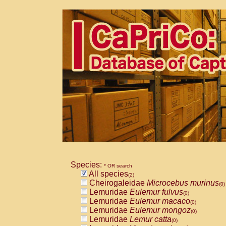
Species:
* OR search
All species
(2)
Cheirogaleidae
Microcebus murinus
(0)
Lemuridae
Eulemur fulvus
(0)
Lemuridae
Eulemur macaco
(0)
Lemuridae
Eulemur mongoz
(0)
Lemuridae
Lemur catta
(0)