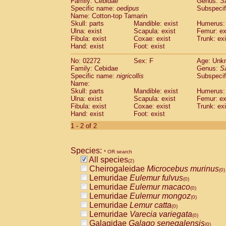
Family: Cebidae
Genus:
S
Cebidae
Saguinus midas
(0)
Specific name:
oedipus
Subspecif
Cebidae
Saguinus mystax
(0)
Name: Cotton-top Tamarin
Cebidae
Saguinus nigricollis
Skull: parts
Mandible: exist
(1)
Humerus: 
Cebidae
Saguinus oedipus
Ulna: exist
Scapula: exist
Femur: ex
(1)
Fibula: exist
Coxae: exist
Trunk: exi
Cebidae
Saguinus weddelli
(0)
Hand: exist
Foot: exist
Cebidae
Saguinus
spp.
(0)
Cebidae
Aotus trivirgatus
(0)
No: 02272
Sex: F
Age: Unk
Cebidae
Cebus albifrons
Family: Cebidae
Genus:
S
(0)
Cebidae
Cebus apella
Specific name:
nigricollis
Subspecif
(0)
Name:
Cebidae
Cebus capucinus
(0)
Skull: parts
Mandible: exist
Humerus: 
Cebidae
Cebus nigrivittatus
(0)
Ulna: exist
Scapula: exist
Femur: ex
Cebidae
Cebus
spp.
(0)
Fibula: exist
Coxae: exist
Trunk: exi
Cebidae
Saimiri boliviensis
Hand: exist
Foot: exist
(0)
Cebidae
Saimiri sciureus
(0)
1 - 2 of 2
Atelidae
Alouatta caraya
(0)
Atelidae
Alouatta fusca
(0)
Atelidae
Alouatta seniculus
Species:
(0)
* OR search
Atelidae
Alouatta
spp.
All species
(0)
(2)
Atelidae
Ateles belzebuth
Cheirogaleidae
Microcebus murinus
(0)
(0)
Atelidae
Ateles geoffroyi
Lemuridae
Eulemur fulvus
(0)
(0)
Atelidae
Ateles paniscus
Lemuridae
Eulemur macaco
(0)
(0)
Atelidae
Ateles
spp.
Lemuridae
Eulemur mongoz
(0)
(0)
Atelidae
Lagothrix lagothricha
Lemuridae
Lemur catta
(0)
(0)
Atelidae
Lagothrix lagothricha cana
Lemuridae
Varecia variegata
(0)
(0)
Pitheciidae
Cacajao calvus rubicundu
Galagidae
Galago senegalensis
(0)