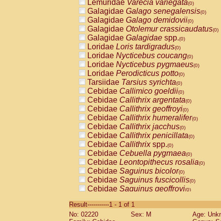
Lemuridae
Varecia variegata
(0)
Galagidae
Galago senegalensis
(0)
Galagidae
Galago demidovii
(0)
Galagidae
Otolemur crassicaudatus
(0)
Galagidae
Galagidae
spp.
(0)
Loridae
Loris tardigradus
(0)
Loridae
Nycticebus coucang
(0)
Loridae
Nycticebus pygmaeus
(0)
Loridae
Perodicticus potto
(0)
Tarsiidae
Tarsius syrichta
(0)
Cebidae
Callimico goeldii
(0)
Cebidae
Callithrix argentata
(0)
Cebidae
Callithrix geoffroyi
(0)
Cebidae
Callithrix humeralifer
(0)
Cebidae
Callithrix jacchus
(0)
Cebidae
Callithrix penicillata
(0)
Cebidae
Callithrix
spp.
(0)
Cebidae
Cebuella pygmaea
(0)
Cebidae
Leontopithecus rosalia
(0)
Cebidae
Saguinus bicolor
(0)
Cebidae
Saguinus fuscicollis
(0)
Cebidae
Saguinus geoffroyi
(0)
Cebidae
Saguinus imperator
(0)
Result-----------1 - 1 of 1
Cebidae
Saguinus labiatus
(0)
No: 02220
Sex: M
Age: Unk
Cebidae
Saguinus leucopus
(0)