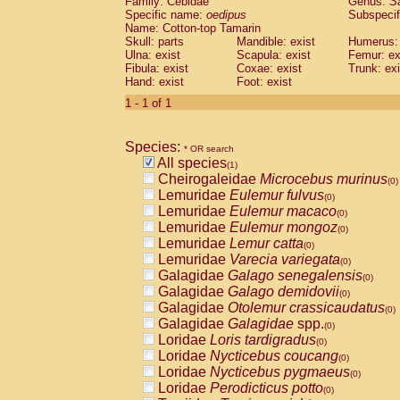
Family: Cebidae
Genus:
S
Cebidae
Saguinus midas
(0)
Specific name:
oedipus
Subspecif
Cebidae
Saguinus mystax
(0)
Name: Cotton-top Tamarin
Cebidae
Saguinus nigricollis
Skull: parts
Mandible: exist
(0)
Humerus: 
Cebidae
Saguinus oedipus
Ulna: exist
Scapula: exist
Femur: ex
(1)
Fibula: exist
Coxae: exist
Trunk: exi
Cebidae
Saguinus weddelli
(0)
Hand: exist
Foot: exist
Cebidae
Saguinus
spp.
(0)
Cebidae
Aotus trivirgatus
1 - 1 of 1
(0)
Cebidae
Cebus albifrons
(0)
Cebidae
Cebus apella
(0)
Species:
Cebidae
Cebus capucinus
* OR search
(0)
All species
Cebidae
Cebus nigrivittatus
(1)
(0)
Cheirogaleidae
Microcebus murinus
Cebidae
Cebus
spp.
(0)
(0)
Lemuridae
Eulemur fulvus
Cebidae
Saimiri boliviensis
(0)
(0)
Lemuridae
Eulemur macaco
Cebidae
Saimiri sciureus
(0)
(0)
Lemuridae
Eulemur mongoz
Atelidae
Alouatta caraya
(0)
(0)
Lemuridae
Lemur catta
Atelidae
Alouatta fusca
(0)
(0)
Lemuridae
Varecia variegata
Atelidae
Alouatta seniculus
(0)
(0)
Galagidae
Galago senegalensis
Atelidae
Alouatta
spp.
(0)
(0)
Galagidae
Galago demidovii
Atelidae
Ateles belzebuth
(0)
(0)
Galagidae
Otolemur crassicaudatus
Atelidae
Ateles geoffroyi
(0)
(0)
Galagidae
Galagidae
spp.
Atelidae
Ateles paniscus
(0)
(0)
Loridae
Loris tardigradus
Atelidae
Ateles
spp.
(0)
(0)
Loridae
Nycticebus coucang
Atelidae
Lagothrix lagothricha
(0)
(0)
Loridae
Nycticebus pygmaeus
Atelidae
Lagothrix lagothricha cana
(0)
(0)
Loridae
Perodicticus potto
Pitheciidae
Cacajao calvus rubicundu
(0)