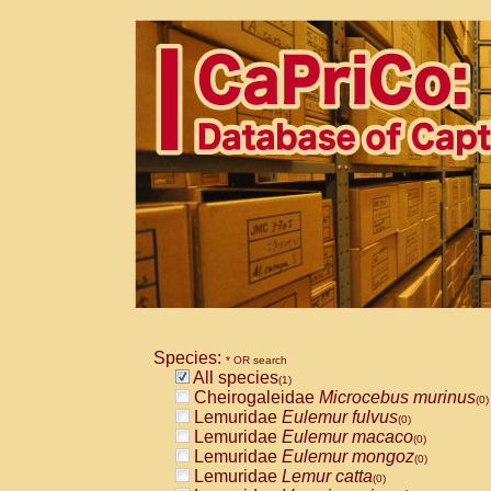
Species:
* OR search
All species
(1)
Cheirogaleidae
Microcebus murinus
(0)
Lemuridae
Eulemur fulvus
(0)
Lemuridae
Eulemur macaco
(0)
Lemuridae
Eulemur mongoz
(0)
Lemuridae
Lemur catta
(0)