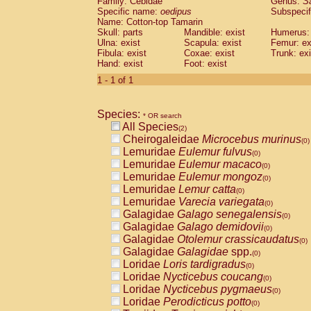
Family: Cebidae
Genus:
S
Cebidae
Saguinus midas
(0)
Specific name:
oedipus
Subspecif
Cebidae
Saguinus mystax
(0)
Name: Cotton-top Tamarin
Cebidae
Saguinus nigricollis
Skull: parts
Mandible: exist
(1)
Humerus: 
Cebidae
Saguinus oedipus
Ulna: exist
Scapula: exist
Femur: ex
(1)
Fibula: exist
Coxae: exist
Trunk: exi
Cebidae
Saguinus weddelli
(0)
Hand: exist
Foot: exist
Cebidae
Saguinus
spp.
(0)
Cebidae
Aotus trivirgatus
1 - 1 of 1
(0)
Cebidae
Cebus albifrons
(0)
Cebidae
Cebus apella
(0)
Species:
Cebidae
Cebus capucinus
* OR search
(0)
All Species
Cebidae
Cebus nigrivittatus
(2)
(0)
Cheirogaleidae
Microcebus murinus
Cebidae
Cebus
spp.
(0)
(0)
Lemuridae
Eulemur fulvus
Cebidae
Saimiri boliviensis
(0)
(0)
Lemuridae
Eulemur macaco
Cebidae
Saimiri sciureus
(0)
(0)
Lemuridae
Eulemur mongoz
Atelidae
Alouatta caraya
(0)
(0)
Lemuridae
Lemur catta
Atelidae
Alouatta fusca
(0)
(0)
Lemuridae
Varecia variegata
Atelidae
Alouatta seniculus
(0)
(0)
Galagidae
Galago senegalensis
Atelidae
Alouatta
spp.
(0)
(0)
Galagidae
Galago demidovii
Atelidae
Ateles belzebuth
(0)
(0)
Galagidae
Otolemur crassicaudatus
Atelidae
Ateles geoffroyi
(0)
(0)
Galagidae
Galagidae
spp.
Atelidae
Ateles paniscus
(0)
(0)
Loridae
Loris tardigradus
Atelidae
Ateles
spp.
(0)
(0)
Loridae
Nycticebus coucang
Atelidae
Lagothrix lagothricha
(0)
(0)
Loridae
Nycticebus pygmaeus
Atelidae
Lagothrix lagothricha cana
(0)
(0)
Loridae
Perodicticus potto
Pitheciidae
Cacajao calvus rubicundu
(0)