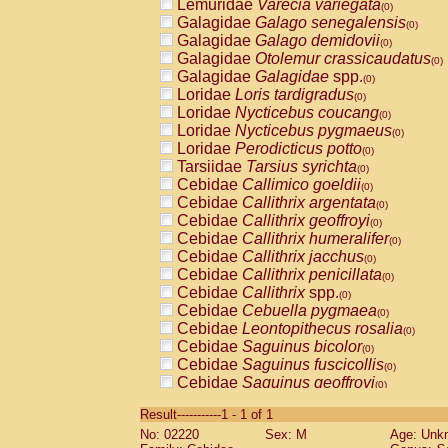
Lemuridae
Varecia variegata
(0)
Galagidae
Galago senegalensis
(0)
Galagidae
Galago demidovii
(0)
Galagidae
Otolemur crassicaudatus
(0)
Galagidae
Galagidae
spp.
(0)
Loridae
Loris tardigradus
(0)
Loridae
Nycticebus coucang
(0)
Loridae
Nycticebus pygmaeus
(0)
Loridae
Perodicticus potto
(0)
Tarsiidae
Tarsius syrichta
(0)
Cebidae
Callimico goeldii
(0)
Cebidae
Callithrix argentata
(0)
Cebidae
Callithrix geoffroyi
(0)
Cebidae
Callithrix humeralifer
(0)
Cebidae
Callithrix jacchus
(0)
Cebidae
Callithrix penicillata
(0)
Cebidae
Callithrix
spp.
(0)
Cebidae
Cebuella pygmaea
(0)
Cebidae
Leontopithecus rosalia
(0)
Cebidae
Saguinus bicolor
(0)
Cebidae
Saguinus fuscicollis
(0)
Cebidae
Saguinus geoffroyi
(0)
Cebidae
Saguinus imperator
(0)
Result-----------1 - 1 of 1
Cebidae
Saguinus labiatus
(0)
No: 02220
Sex: M
Age: Unk
Cebidae
Saguinus leucopus
(0)