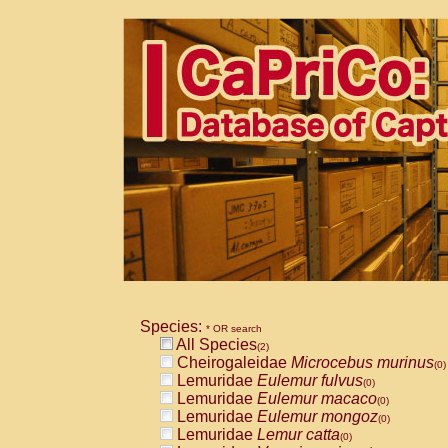
Species:
* OR search
All Species
(2)
Cheirogaleidae
Microcebus murinus
(0)
Lemuridae
Eulemur fulvus
(0)
Lemuridae
Eulemur macaco
(0)
Lemuridae
Eulemur mongoz
(0)
Lemuridae
Lemur catta
(0)