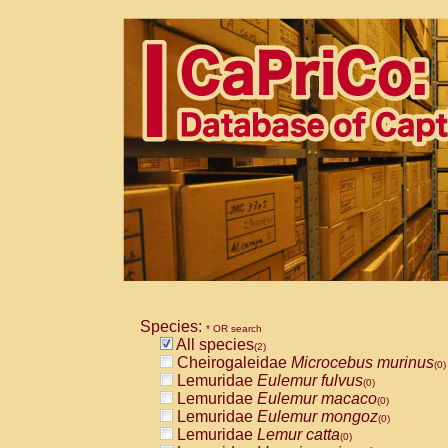
Species:
* OR search
All species
(2)
Cheirogaleidae
Microcebus murinus
(0)
Lemuridae
Eulemur fulvus
(0)
Lemuridae
Eulemur macaco
(0)
Lemuridae
Eulemur mongoz
(0)
Lemuridae
Lemur catta
(0)