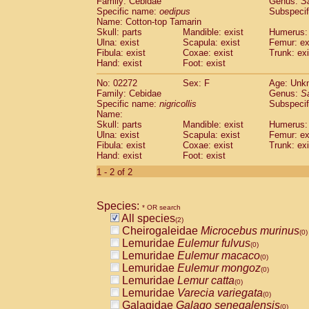
Family: Cebidae
Genus:
S
Cebidae
Saguinus midas
(0)
Specific name:
oedipus
Subspecif
Cebidae
Saguinus mystax
(0)
Name: Cotton-top Tamarin
Cebidae
Saguinus nigricollis
Skull: parts
Mandible: exist
(1)
Humerus: 
Cebidae
Saguinus oedipus
Ulna: exist
Scapula: exist
Femur: ex
(1)
Fibula: exist
Coxae: exist
Trunk: exi
Cebidae
Saguinus weddelli
(0)
Hand: exist
Foot: exist
Cebidae
Saguinus
spp.
(0)
Cebidae
Aotus trivirgatus
(0)
No: 02272
Sex: F
Age: Unk
Cebidae
Cebus albifrons
Family: Cebidae
Genus:
S
(0)
Cebidae
Cebus apella
Specific name:
nigricollis
Subspecif
(0)
Name:
Cebidae
Cebus capucinus
(0)
Skull: parts
Mandible: exist
Humerus: 
Cebidae
Cebus nigrivittatus
(0)
Ulna: exist
Scapula: exist
Femur: ex
Cebidae
Cebus
spp.
(0)
Fibula: exist
Coxae: exist
Trunk: exi
Cebidae
Saimiri boliviensis
Hand: exist
Foot: exist
(0)
Cebidae
Saimiri sciureus
(0)
1 - 2 of 2
Atelidae
Alouatta caraya
(0)
Atelidae
Alouatta fusca
(0)
Atelidae
Alouatta seniculus
Species:
(0)
* OR search
Atelidae
Alouatta
spp.
All species
(0)
(2)
Atelidae
Ateles belzebuth
Cheirogaleidae
Microcebus murinus
(0)
(0)
Atelidae
Ateles geoffroyi
Lemuridae
Eulemur fulvus
(0)
(0)
Atelidae
Ateles paniscus
Lemuridae
Eulemur macaco
(0)
(0)
Atelidae
Ateles
spp.
Lemuridae
Eulemur mongoz
(0)
(0)
Atelidae
Lagothrix lagothricha
Lemuridae
Lemur catta
(0)
(0)
Atelidae
Lagothrix lagothricha cana
Lemuridae
Varecia variegata
(0)
(0)
Pitheciidae
Cacajao calvus rubicundu
Galagidae
Galago senegalensis
(0)