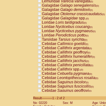
Lemuridae
Varecia variegata
(0)
Galagidae
Galago senegalensis
(0)
Galagidae
Galago demidovii
(0)
Galagidae
Otolemur crassicaudatus
(0)
Galagidae
Galagidae
spp.
(0)
Loridae
Loris tardigradus
(0)
Loridae
Nycticebus coucang
(0)
Loridae
Nycticebus pygmaeus
(0)
Loridae
Perodicticus potto
(0)
Tarsiidae
Tarsius syrichta
(0)
Cebidae
Callimico goeldii
(0)
Cebidae
Callithrix argentata
(0)
Cebidae
Callithrix geoffroyi
(0)
Cebidae
Callithrix humeralifer
(0)
Cebidae
Callithrix jacchus
(0)
Cebidae
Callithrix penicillata
(0)
Cebidae
Callithrix
spp.
(0)
Cebidae
Cebuella pygmaea
(0)
Cebidae
Leontopithecus rosalia
(0)
Cebidae
Saguinus bicolor
(0)
Cebidae
Saguinus fuscicollis
(0)
Cebidae
Saguinus geoffroyi
(0)
Cebidae
Saguinus imperator
(0)
Result-----------1 - 2 of 2
Cebidae
Saguinus labiatus
(0)
No: 02220
Sex: M
Age: Unk
Cebidae
Saguinus leucopus
(0)