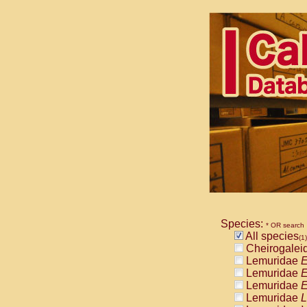
Species:
* OR search
All species
(1)
Cheirogalei
Lemuridae
E
Lemuridae
E
Lemuridae
E
Lemuridae
L