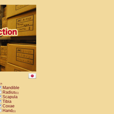
ch
Mandible
Radius
(1)
Scapula
Tibia
Coxae
Hand
(1)