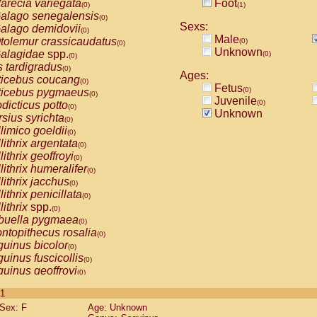
arecia variegata
Foot
(0)
(1)
alago senegalensis
(0)
Sexs:
alago demidovii
(0)
Male
tolemur crassicaudatus
(0)
(0)
Unknown
alagidae
spp.
(0)
(0)
s tardigradus
(0)
Ages:
ticebus coucang
(0)
Fetus
(0)
ticebus pygmaeus
(0)
Juvenile
(0)
dicticus potto
(0)
Unknown
rsius syrichta
(0)
limico goeldii
(0)
lithrix argentata
(0)
lithrix geoffroyi
(0)
lithrix humeralifer
(0)
lithrix jacchus
(0)
lithrix penicillata
(0)
lithrix
spp.
(0)
buella pygmaea
(0)
ntopithecus rosalia
(0)
uinus bicolor
(0)
uinus fuscicollis
(0)
uinus geoffroyi
(0)
uinus imperator
(0)
 1
uinus labiatus
(0)
Sex: F
Age: Unknown
guinus leucopus
(0)