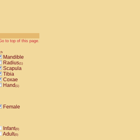
Go to top of this page.
ch
Mandible
Radius
(1)
Scapula
Tibia
Coxae
Hand
(1)
Female
Infant
(0)
Adult
(0)