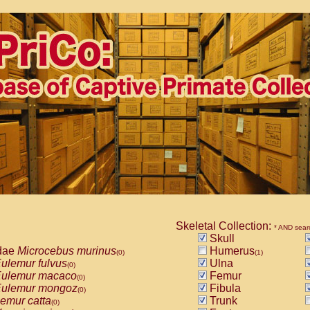
Skeletal Collection:
* AND sear
Skull
dae
Microcebus murinus
Humerus
(0)
(1)
ulemur fulvus
Ulna
(0)
ulemur macaco
Femur
(0)
ulemur mongoz
Fibula
(0)
emur catta
Trunk
(0)