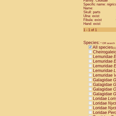
Family: Cebidae
Cebidae
Sa
Specific name:
nigrico
Cebidae
Sa
Name:
Cebidae
Sag
Skull: parts
Cebidae
Sa
Ulna: exist
Fibula: exist
Cebidae
Sag
Hand: exist
Cebidae
Sa
Cebidae
Aot
1 - 1 of 1
Cebidae
Ceb
Cebidae
Ceb
Species:
Cebidae
Ce
* OR search
All species
Cebidae
Ceb
(1)
Cheirogalei
Cebidae
Ce
Lemuridae
E
Cebidae
Sai
Lemuridae
E
Cebidae
Sai
Lemuridae
E
Atelidae
Alo
Lemuridae
L
Atelidae
Alo
Lemuridae
V
Atelidae
Alo
Galagidae
G
Atelidae
Alo
Galagidae
G
Atelidae
Ate
Galagidae
O
Atelidae
Ate
Galagidae
G
Atelidae
Ate
Loridae
Lori
Atelidae
Ate
Loridae
Nyc
Atelidae
Lag
Loridae
Nyc
Atelidae
Lag
Loridae
Pero
Pitheciidae