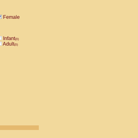
Female
Infant
(0)
Adult
(0)