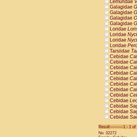
Lemuridae
V
Galagidae
G
Galagidae
G
Galagidae
O
Galagidae
G
Loridae
Lori
Loridae
Nyc
Loridae
Nyc
Loridae
Pero
Tarsiidae
Ta
Cebidae
Cal
Cebidae
Cal
Cebidae
Cal
Cebidae
Cal
Cebidae
Cal
Cebidae
Cal
Cebidae
Cal
Cebidae
Ce
Cebidae
Leo
Cebidae
Sag
Cebidae
Sag
Cebidae
Sag
Cebidae
Sag
Result-----------1 - 1 of
Cebidae
Sag
No: 02272
Cebidae
Sa