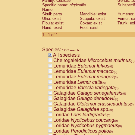
Family: Cebidae
Genus:
S
Cebidae
Saguinus midas
(0)
Specific name:
nigricollis
Subspecif
Cebidae
Saguinus mystax
(0)
Name:
Cebidae
Saguinus nigricollis
Skull: parts
Mandible: exist
(1)
Humerus: 
Cebidae
Saguinus oedipus
Ulna: exist
Scapula: exist
Femur: ex
(0)
Fibula: exist
Coxae: exist
Trunk: exi
Cebidae
Saguinus weddelli
(0)
Hand: exist
Foot: exist
Cebidae
Saguinus
spp.
(0)
Cebidae
Aotus trivirgatus
1 - 1 of 1
(0)
Cebidae
Cebus albifrons
(0)
Cebidae
Cebus apella
(0)
Species:
Cebidae
Cebus capucinus
* OR search
(0)
All species
Cebidae
Cebus nigrivittatus
(1)
(0)
Cheirogaleidae
Microcebus murinus
Cebidae
Cebus
spp.
(0)
(0)
Lemuridae
Eulemur fulvus
Cebidae
Saimiri boliviensis
(0)
(0)
Lemuridae
Eulemur macaco
Cebidae
Saimiri sciureus
(0)
(0)
Lemuridae
Eulemur mongoz
Atelidae
Alouatta caraya
(0)
(0)
Lemuridae
Lemur catta
Atelidae
Alouatta fusca
(0)
(0)
Lemuridae
Varecia variegata
Atelidae
Alouatta seniculus
(0)
(0)
Galagidae
Galago senegalensis
Atelidae
Alouatta
spp.
(0)
(0)
Galagidae
Galago demidovii
Atelidae
Ateles belzebuth
(0)
(0)
Galagidae
Otolemur crassicaudatus
Atelidae
Ateles geoffroyi
(0)
(0)
Galagidae
Galagidae
spp.
Atelidae
Ateles paniscus
(0)
(0)
Loridae
Loris tardigradus
Atelidae
Ateles
spp.
(0)
(0)
Loridae
Nycticebus coucang
Atelidae
Lagothrix lagothricha
(0)
(0)
Loridae
Nycticebus pygmaeus
Atelidae
Lagothrix lagothricha cana
(0)
(0)
Loridae
Perodicticus potto
Pitheciidae
Cacajao calvus rubicundu
(0)