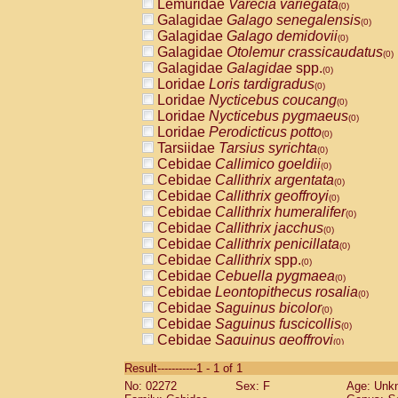
Lemuridae
Varecia variegata
(0)
Galagidae
Galago senegalensis
(0)
Galagidae
Galago demidovii
(0)
Galagidae
Otolemur crassicaudatus
(0)
Galagidae
Galagidae
spp.
(0)
Loridae
Loris tardigradus
(0)
Loridae
Nycticebus coucang
(0)
Loridae
Nycticebus pygmaeus
(0)
Loridae
Perodicticus potto
(0)
Tarsiidae
Tarsius syrichta
(0)
Cebidae
Callimico goeldii
(0)
Cebidae
Callithrix argentata
(0)
Cebidae
Callithrix geoffroyi
(0)
Cebidae
Callithrix humeralifer
(0)
Cebidae
Callithrix jacchus
(0)
Cebidae
Callithrix penicillata
(0)
Cebidae
Callithrix
spp.
(0)
Cebidae
Cebuella pygmaea
(0)
Cebidae
Leontopithecus rosalia
(0)
Cebidae
Saguinus bicolor
(0)
Cebidae
Saguinus fuscicollis
(0)
Cebidae
Saguinus geoffroyi
(0)
Cebidae
Saguinus imperator
(0)
Result-----------1 - 1 of 1
Cebidae
Saguinus labiatus
(0)
No: 02272
Sex: F
Age: Unk
Cebidae
Saguinus leucopus
(0)