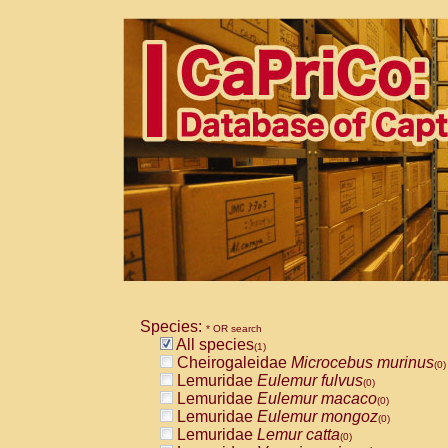
Species:
* OR search
All species
(1)
Cheirogaleidae
Microcebus murinus
(0)
Lemuridae
Eulemur fulvus
(0)
Lemuridae
Eulemur macaco
(0)
Lemuridae
Eulemur mongoz
(0)
Lemuridae
Lemur catta
(0)