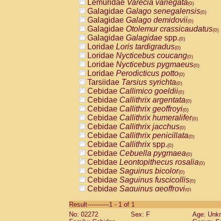
Lemuridae
Varecia variegata
(0)
Galagidae
Galago senegalensis
(0)
Galagidae
Galago demidovii
(0)
Galagidae
Otolemur crassicaudatus
(0)
Galagidae
Galagidae
spp.
(0)
Loridae
Loris tardigradus
(0)
Loridae
Nycticebus coucang
(0)
Loridae
Nycticebus pygmaeus
(0)
Loridae
Perodicticus potto
(0)
Tarsiidae
Tarsius syrichta
(0)
Cebidae
Callimico goeldii
(0)
Cebidae
Callithrix argentata
(0)
Cebidae
Callithrix geoffroyi
(0)
Cebidae
Callithrix humeralifer
(0)
Cebidae
Callithrix jacchus
(0)
Cebidae
Callithrix penicillata
(0)
Cebidae
Callithrix
spp.
(0)
Cebidae
Cebuella pygmaea
(0)
Cebidae
Leontopithecus rosalia
(0)
Cebidae
Saguinus bicolor
(0)
Cebidae
Saguinus fuscicollis
(0)
Cebidae
Saguinus geoffroyi
(0)
Cebidae
Saguinus imperator
(0)
Result-----------1 - 1 of 1
Cebidae
Saguinus labiatus
(0)
No: 02272
Sex: F
Age: Unk
Cebidae
Saguinus leucopus
(0)