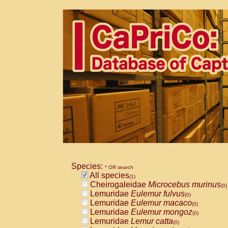
Species:
* OR search
All species
(1)
Cheirogaleidae
Microcebus murinus
(0)
Lemuridae
Eulemur fulvus
(0)
Lemuridae
Eulemur macaco
(0)
Lemuridae
Eulemur mongoz
(0)
Lemuridae
Lemur catta
(0)