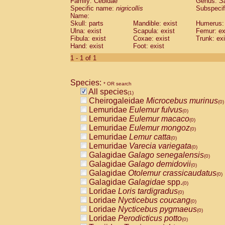
Family: Cebidae
Genus:
S
Cebidae
Saguinus midas
(0)
Specific name:
nigricollis
Subspecif
Cebidae
Saguinus mystax
(0)
Name:
Cebidae
Saguinus nigricollis
Skull: parts
Mandible: exist
(1)
Humerus: 
Cebidae
Saguinus oedipus
Ulna: exist
Scapula: exist
Femur: ex
(0)
Fibula: exist
Coxae: exist
Trunk: exi
Cebidae
Saguinus weddelli
(0)
Hand: exist
Foot: exist
Cebidae
Saguinus
spp.
(0)
Cebidae
Aotus trivirgatus
1 - 1 of 1
(0)
Cebidae
Cebus albifrons
(0)
Cebidae
Cebus apella
(0)
Species:
Cebidae
Cebus capucinus
* OR search
(0)
All species
Cebidae
Cebus nigrivittatus
(1)
(0)
Cheirogaleidae
Microcebus murinus
Cebidae
Cebus
spp.
(0)
(0)
Lemuridae
Eulemur fulvus
Cebidae
Saimiri boliviensis
(0)
(0)
Lemuridae
Eulemur macaco
Cebidae
Saimiri sciureus
(0)
(0)
Lemuridae
Eulemur mongoz
Atelidae
Alouatta caraya
(0)
(0)
Lemuridae
Lemur catta
Atelidae
Alouatta fusca
(0)
(0)
Lemuridae
Varecia variegata
Atelidae
Alouatta seniculus
(0)
(0)
Galagidae
Galago senegalensis
Atelidae
Alouatta
spp.
(0)
(0)
Galagidae
Galago demidovii
Atelidae
Ateles belzebuth
(0)
(0)
Galagidae
Otolemur crassicaudatus
Atelidae
Ateles geoffroyi
(0)
(0)
Galagidae
Galagidae
spp.
Atelidae
Ateles paniscus
(0)
(0)
Loridae
Loris tardigradus
Atelidae
Ateles
spp.
(0)
(0)
Loridae
Nycticebus coucang
Atelidae
Lagothrix lagothricha
(0)
(0)
Loridae
Nycticebus pygmaeus
Atelidae
Lagothrix lagothricha cana
(0)
(0)
Loridae
Perodicticus potto
Pitheciidae
Cacajao calvus rubicundu
(0)