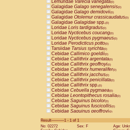
Lemuridae
Varecia variegata
(0)
Galagidae
Galago senegalensis
(0)
Galagidae
Galago demidovii
(0)
Galagidae
Otolemur crassicaudatus
(0)
Galagidae
Galagidae
spp.
(0)
Loridae
Loris tardigradus
(0)
Loridae
Nycticebus coucang
(0)
Loridae
Nycticebus pygmaeus
(0)
Loridae
Perodicticus potto
(0)
Tarsiidae
Tarsius syrichta
(0)
Cebidae
Callimico goeldii
(0)
Cebidae
Callithrix argentata
(0)
Cebidae
Callithrix geoffroyi
(0)
Cebidae
Callithrix humeralifer
(0)
Cebidae
Callithrix jacchus
(0)
Cebidae
Callithrix penicillata
(0)
Cebidae
Callithrix
spp.
(0)
Cebidae
Cebuella pygmaea
(0)
Cebidae
Leontopithecus rosalia
(0)
Cebidae
Saguinus bicolor
(0)
Cebidae
Saguinus fuscicollis
(0)
Cebidae
Saguinus geoffroyi
(0)
Cebidae
Saguinus imperator
(0)
Result-----------1 - 1 of 1
Cebidae
Saguinus labiatus
(0)
No: 02272
Sex: F
Age: Unk
Cebidae
Saguinus leucopus
(0)