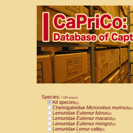
Species:
* OR search
All species
(1)
Cheirogaleidae
Microcebus murinus
(0)
Lemuridae
Eulemur fulvus
(0)
Lemuridae
Eulemur macaco
(0)
Lemuridae
Eulemur mongoz
(0)
Lemuridae
Lemur catta
(0)