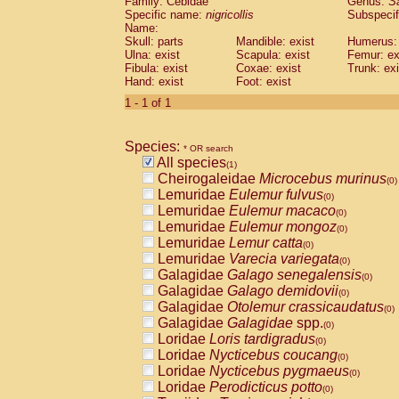
Family: Cebidae
Genus:
S
Cebidae
Saguinus midas
(0)
Specific name:
nigricollis
Subspecif
Cebidae
Saguinus mystax
(0)
Name:
Cebidae
Saguinus nigricollis
Skull: parts
Mandible: exist
(1)
Humerus: 
Cebidae
Saguinus oedipus
Ulna: exist
Scapula: exist
Femur: ex
(0)
Fibula: exist
Coxae: exist
Trunk: exi
Cebidae
Saguinus weddelli
(0)
Hand: exist
Foot: exist
Cebidae
Saguinus
spp.
(0)
Cebidae
Aotus trivirgatus
1 - 1 of 1
(0)
Cebidae
Cebus albifrons
(0)
Cebidae
Cebus apella
(0)
Species:
Cebidae
Cebus capucinus
* OR search
(0)
All species
Cebidae
Cebus nigrivittatus
(1)
(0)
Cheirogaleidae
Microcebus murinus
Cebidae
Cebus
spp.
(0)
(0)
Lemuridae
Eulemur fulvus
Cebidae
Saimiri boliviensis
(0)
(0)
Lemuridae
Eulemur macaco
Cebidae
Saimiri sciureus
(0)
(0)
Lemuridae
Eulemur mongoz
Atelidae
Alouatta caraya
(0)
(0)
Lemuridae
Lemur catta
Atelidae
Alouatta fusca
(0)
(0)
Lemuridae
Varecia variegata
Atelidae
Alouatta seniculus
(0)
(0)
Galagidae
Galago senegalensis
Atelidae
Alouatta
spp.
(0)
(0)
Galagidae
Galago demidovii
Atelidae
Ateles belzebuth
(0)
(0)
Galagidae
Otolemur crassicaudatus
Atelidae
Ateles geoffroyi
(0)
(0)
Galagidae
Galagidae
spp.
Atelidae
Ateles paniscus
(0)
(0)
Loridae
Loris tardigradus
Atelidae
Ateles
spp.
(0)
(0)
Loridae
Nycticebus coucang
Atelidae
Lagothrix lagothricha
(0)
(0)
Loridae
Nycticebus pygmaeus
Atelidae
Lagothrix lagothricha cana
(0)
(0)
Loridae
Perodicticus potto
Pitheciidae
Cacajao calvus rubicundu
(0)