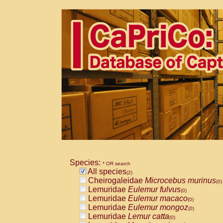
Species:
* OR search
All species
(2)
Cheirogaleidae
Microcebus murinus
(0)
Lemuridae
Eulemur fulvus
(0)
Lemuridae
Eulemur macaco
(0)
Lemuridae
Eulemur mongoz
(0)
Lemuridae
Lemur catta
(0)