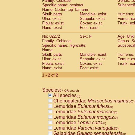
Family: Cebidae
Genus:
S
Cebidae
Saguinus midas
(0)
Specific name:
oedipus
Subspecif
Cebidae
Saguinus mystax
(0)
Name: Cotton-top Tamarin
Cebidae
Saguinus nigricollis
Skull: parts
Mandible: exist
(1)
Humerus: 
Cebidae
Saguinus oedipus
Ulna: exist
Scapula: exist
Femur: ex
(1)
Fibula: exist
Coxae: exist
Trunk: exi
Cebidae
Saguinus weddelli
(0)
Hand: exist
Foot: exist
Cebidae
Saguinus
spp.
(0)
Cebidae
Aotus trivirgatus
(0)
No: 02272
Sex: F
Age: Unk
Cebidae
Cebus albifrons
Family: Cebidae
Genus:
S
(0)
Cebidae
Cebus apella
Specific name:
nigricollis
Subspecif
(0)
Name:
Cebidae
Cebus capucinus
(0)
Skull: parts
Mandible: exist
Humerus: 
Cebidae
Cebus nigrivittatus
(0)
Ulna: exist
Scapula: exist
Femur: ex
Cebidae
Cebus
spp.
(0)
Fibula: exist
Coxae: exist
Trunk: exi
Cebidae
Saimiri boliviensis
Hand: exist
Foot: exist
(0)
Cebidae
Saimiri sciureus
(0)
1 - 2 of 2
Atelidae
Alouatta caraya
(0)
Atelidae
Alouatta fusca
(0)
Atelidae
Alouatta seniculus
Species:
(0)
* OR search
Atelidae
Alouatta
spp.
All species
(0)
(2)
Atelidae
Ateles belzebuth
Cheirogaleidae
Microcebus murinus
(0)
(0)
Atelidae
Ateles geoffroyi
Lemuridae
Eulemur fulvus
(0)
(0)
Atelidae
Ateles paniscus
Lemuridae
Eulemur macaco
(0)
(0)
Atelidae
Ateles
spp.
Lemuridae
Eulemur mongoz
(0)
(0)
Atelidae
Lagothrix lagothricha
Lemuridae
Lemur catta
(0)
(0)
Atelidae
Lagothrix lagothricha cana
Lemuridae
Varecia variegata
(0)
(0)
Pitheciidae
Cacajao calvus rubicundu
Galagidae
Galago senegalensis
(0)