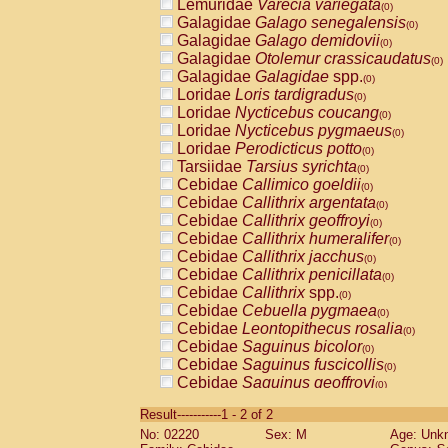
Lemuridae
Varecia variegata
(0)
Galagidae
Galago senegalensis
(0)
Galagidae
Galago demidovii
(0)
Galagidae
Otolemur crassicaudatus
(0)
Galagidae
Galagidae
spp.
(0)
Loridae
Loris tardigradus
(0)
Loridae
Nycticebus coucang
(0)
Loridae
Nycticebus pygmaeus
(0)
Loridae
Perodicticus potto
(0)
Tarsiidae
Tarsius syrichta
(0)
Cebidae
Callimico goeldii
(0)
Cebidae
Callithrix argentata
(0)
Cebidae
Callithrix geoffroyi
(0)
Cebidae
Callithrix humeralifer
(0)
Cebidae
Callithrix jacchus
(0)
Cebidae
Callithrix penicillata
(0)
Cebidae
Callithrix
spp.
(0)
Cebidae
Cebuella pygmaea
(0)
Cebidae
Leontopithecus rosalia
(0)
Cebidae
Saguinus bicolor
(0)
Cebidae
Saguinus fuscicollis
(0)
Cebidae
Saguinus geoffroyi
(0)
Cebidae
Saguinus imperator
(0)
Result-----------1 - 2 of 2
Cebidae
Saguinus labiatus
(0)
No: 02220
Sex: M
Age: Unk
Cebidae
Saguinus leucopus
(0)