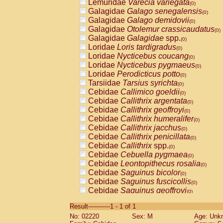
Lemuridae
Varecia variegata
(0)
Galagidae
Galago senegalensis
(0)
Galagidae
Galago demidovii
(0)
Galagidae
Otolemur crassicaudatus
(0)
Galagidae
Galagidae
spp.
(0)
Loridae
Loris tardigradus
(0)
Loridae
Nycticebus coucang
(0)
Loridae
Nycticebus pygmaeus
(0)
Loridae
Perodicticus potto
(0)
Tarsiidae
Tarsius syrichta
(0)
Cebidae
Callimico goeldii
(0)
Cebidae
Callithrix argentata
(0)
Cebidae
Callithrix geoffroyi
(0)
Cebidae
Callithrix humeralifer
(0)
Cebidae
Callithrix jacchus
(0)
Cebidae
Callithrix penicillata
(0)
Cebidae
Callithrix
spp.
(0)
Cebidae
Cebuella pygmaea
(0)
Cebidae
Leontopithecus rosalia
(0)
Cebidae
Saguinus bicolor
(0)
Cebidae
Saguinus fuscicollis
(0)
Cebidae
Saguinus geoffroyi
(0)
Cebidae
Saguinus imperator
(0)
Result-----------1 - 1 of 1
Cebidae
Saguinus labiatus
(0)
No: 02220
Sex: M
Age: Unk
Cebidae
Saguinus leucopus
(0)