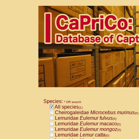
Species:
* OR search
All species
(1)
Cheirogaleidae
Microcebus murinus
(0)
Lemuridae
Eulemur fulvus
(0)
Lemuridae
Eulemur macaco
(0)
Lemuridae
Eulemur mongoz
(0)
Lemuridae
Lemur catta
(0)