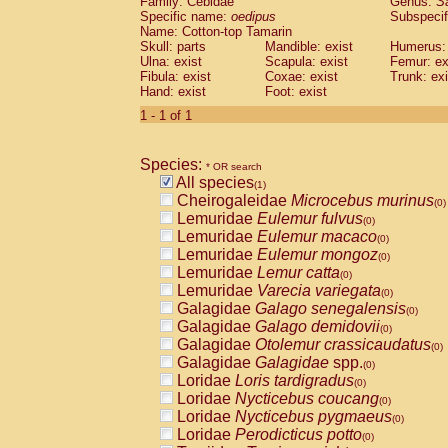
Family: Cebidae
Genus:
S
Cebidae
Saguinus midas
(0)
Specific name:
oedipus
Subspecif
Cebidae
Saguinus mystax
(0)
Name: Cotton-top Tamarin
Cebidae
Saguinus nigricollis
Skull: parts
Mandible: exist
(0)
Humerus: 
Cebidae
Saguinus oedipus
Ulna: exist
Scapula: exist
Femur: ex
(1)
Fibula: exist
Coxae: exist
Trunk: exi
Cebidae
Saguinus weddelli
(0)
Hand: exist
Foot: exist
Cebidae
Saguinus
spp.
(0)
Cebidae
Aotus trivirgatus
1 - 1 of 1
(0)
Cebidae
Cebus albifrons
(0)
Cebidae
Cebus apella
(0)
Species:
Cebidae
Cebus capucinus
* OR search
(0)
All species
Cebidae
Cebus nigrivittatus
(1)
(0)
Cheirogaleidae
Microcebus murinus
Cebidae
Cebus
spp.
(0)
(0)
Lemuridae
Eulemur fulvus
Cebidae
Saimiri boliviensis
(0)
(0)
Lemuridae
Eulemur macaco
Cebidae
Saimiri sciureus
(0)
(0)
Lemuridae
Eulemur mongoz
Atelidae
Alouatta caraya
(0)
(0)
Lemuridae
Lemur catta
Atelidae
Alouatta fusca
(0)
(0)
Lemuridae
Varecia variegata
Atelidae
Alouatta seniculus
(0)
(0)
Galagidae
Galago senegalensis
Atelidae
Alouatta
spp.
(0)
(0)
Galagidae
Galago demidovii
Atelidae
Ateles belzebuth
(0)
(0)
Galagidae
Otolemur crassicaudatus
Atelidae
Ateles geoffroyi
(0)
(0)
Galagidae
Galagidae
spp.
Atelidae
Ateles paniscus
(0)
(0)
Loridae
Loris tardigradus
Atelidae
Ateles
spp.
(0)
(0)
Loridae
Nycticebus coucang
Atelidae
Lagothrix lagothricha
(0)
(0)
Loridae
Nycticebus pygmaeus
Atelidae
Lagothrix lagothricha cana
(0)
(0)
Loridae
Perodicticus potto
Pitheciidae
Cacajao calvus rubicundu
(0)