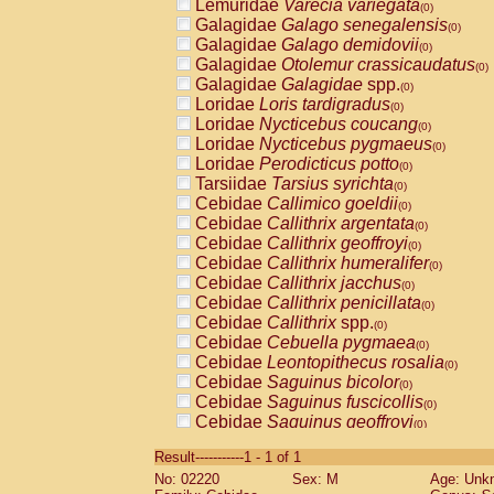
Lemuridae
Varecia variegata
(0)
Galagidae
Galago senegalensis
(0)
Galagidae
Galago demidovii
(0)
Galagidae
Otolemur crassicaudatus
(0)
Galagidae
Galagidae
spp.
(0)
Loridae
Loris tardigradus
(0)
Loridae
Nycticebus coucang
(0)
Loridae
Nycticebus pygmaeus
(0)
Loridae
Perodicticus potto
(0)
Tarsiidae
Tarsius syrichta
(0)
Cebidae
Callimico goeldii
(0)
Cebidae
Callithrix argentata
(0)
Cebidae
Callithrix geoffroyi
(0)
Cebidae
Callithrix humeralifer
(0)
Cebidae
Callithrix jacchus
(0)
Cebidae
Callithrix penicillata
(0)
Cebidae
Callithrix
spp.
(0)
Cebidae
Cebuella pygmaea
(0)
Cebidae
Leontopithecus rosalia
(0)
Cebidae
Saguinus bicolor
(0)
Cebidae
Saguinus fuscicollis
(0)
Cebidae
Saguinus geoffroyi
(0)
Cebidae
Saguinus imperator
(0)
Result-----------1 - 1 of 1
Cebidae
Saguinus labiatus
(0)
No: 02220
Sex: M
Age: Unk
Cebidae
Saguinus leucopus
(0)