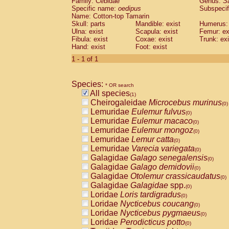
Family: Cebidae
Genus:
S
Cebidae
Saguinus midas
(0)
Specific name:
oedipus
Subspecif
Cebidae
Saguinus mystax
(0)
Name: Cotton-top Tamarin
Cebidae
Saguinus nigricollis
Skull: parts
Mandible: exist
(0)
Humerus: 
Cebidae
Saguinus oedipus
Ulna: exist
Scapula: exist
Femur: ex
(1)
Fibula: exist
Coxae: exist
Trunk: exi
Cebidae
Saguinus weddelli
(0)
Hand: exist
Foot: exist
Cebidae
Saguinus
spp.
(0)
Cebidae
Aotus trivirgatus
1 - 1 of 1
(0)
Cebidae
Cebus albifrons
(0)
Cebidae
Cebus apella
(0)
Species:
Cebidae
Cebus capucinus
* OR search
(0)
All species
Cebidae
Cebus nigrivittatus
(1)
(0)
Cheirogaleidae
Microcebus murinus
Cebidae
Cebus
spp.
(0)
(0)
Lemuridae
Eulemur fulvus
Cebidae
Saimiri boliviensis
(0)
(0)
Lemuridae
Eulemur macaco
Cebidae
Saimiri sciureus
(0)
(0)
Lemuridae
Eulemur mongoz
Atelidae
Alouatta caraya
(0)
(0)
Lemuridae
Lemur catta
Atelidae
Alouatta fusca
(0)
(0)
Lemuridae
Varecia variegata
Atelidae
Alouatta seniculus
(0)
(0)
Galagidae
Galago senegalensis
Atelidae
Alouatta
spp.
(0)
(0)
Galagidae
Galago demidovii
Atelidae
Ateles belzebuth
(0)
(0)
Galagidae
Otolemur crassicaudatus
Atelidae
Ateles geoffroyi
(0)
(0)
Galagidae
Galagidae
spp.
Atelidae
Ateles paniscus
(0)
(0)
Loridae
Loris tardigradus
Atelidae
Ateles
spp.
(0)
(0)
Loridae
Nycticebus coucang
Atelidae
Lagothrix lagothricha
(0)
(0)
Loridae
Nycticebus pygmaeus
Atelidae
Lagothrix lagothricha cana
(0)
(0)
Loridae
Perodicticus potto
Pitheciidae
Cacajao calvus rubicundu
(0)