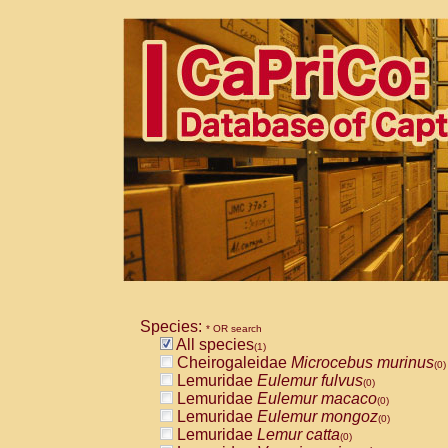
Species:
* OR search
All species
(1)
Cheirogaleidae
Microcebus murinus
(0)
Lemuridae
Eulemur fulvus
(0)
Lemuridae
Eulemur macaco
(0)
Lemuridae
Eulemur mongoz
(0)
Lemuridae
Lemur catta
(0)