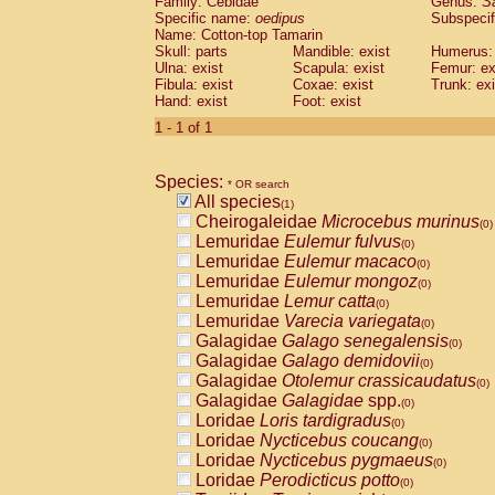
Family: Cebidae
Genus:
S
Cebidae
Saguinus midas
(0)
Specific name:
oedipus
Subspecif
Cebidae
Saguinus mystax
(0)
Name: Cotton-top Tamarin
Cebidae
Saguinus nigricollis
Skull: parts
Mandible: exist
(0)
Humerus: 
Cebidae
Saguinus oedipus
Ulna: exist
Scapula: exist
Femur: ex
(1)
Fibula: exist
Coxae: exist
Trunk: exi
Cebidae
Saguinus weddelli
(0)
Hand: exist
Foot: exist
Cebidae
Saguinus
spp.
(0)
Cebidae
Aotus trivirgatus
1 - 1 of 1
(0)
Cebidae
Cebus albifrons
(0)
Cebidae
Cebus apella
(0)
Species:
Cebidae
Cebus capucinus
* OR search
(0)
All species
Cebidae
Cebus nigrivittatus
(1)
(0)
Cheirogaleidae
Microcebus murinus
Cebidae
Cebus
spp.
(0)
(0)
Lemuridae
Eulemur fulvus
Cebidae
Saimiri boliviensis
(0)
(0)
Lemuridae
Eulemur macaco
Cebidae
Saimiri sciureus
(0)
(0)
Lemuridae
Eulemur mongoz
Atelidae
Alouatta caraya
(0)
(0)
Lemuridae
Lemur catta
Atelidae
Alouatta fusca
(0)
(0)
Lemuridae
Varecia variegata
Atelidae
Alouatta seniculus
(0)
(0)
Galagidae
Galago senegalensis
Atelidae
Alouatta
spp.
(0)
(0)
Galagidae
Galago demidovii
Atelidae
Ateles belzebuth
(0)
(0)
Galagidae
Otolemur crassicaudatus
Atelidae
Ateles geoffroyi
(0)
(0)
Galagidae
Galagidae
spp.
Atelidae
Ateles paniscus
(0)
(0)
Loridae
Loris tardigradus
Atelidae
Ateles
spp.
(0)
(0)
Loridae
Nycticebus coucang
Atelidae
Lagothrix lagothricha
(0)
(0)
Loridae
Nycticebus pygmaeus
Atelidae
Lagothrix lagothricha cana
(0)
(0)
Loridae
Perodicticus potto
Pitheciidae
Cacajao calvus rubicundu
(0)