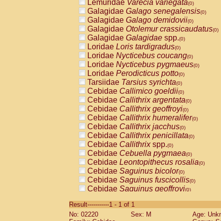
Lemuridae
Varecia variegata
(0)
Galagidae
Galago senegalensis
(0)
Galagidae
Galago demidovii
(0)
Galagidae
Otolemur crassicaudatus
(0)
Galagidae
Galagidae
spp.
(0)
Loridae
Loris tardigradus
(0)
Loridae
Nycticebus coucang
(0)
Loridae
Nycticebus pygmaeus
(0)
Loridae
Perodicticus potto
(0)
Tarsiidae
Tarsius syrichta
(0)
Cebidae
Callimico goeldii
(0)
Cebidae
Callithrix argentata
(0)
Cebidae
Callithrix geoffroyi
(0)
Cebidae
Callithrix humeralifer
(0)
Cebidae
Callithrix jacchus
(0)
Cebidae
Callithrix penicillata
(0)
Cebidae
Callithrix
spp.
(0)
Cebidae
Cebuella pygmaea
(0)
Cebidae
Leontopithecus rosalia
(0)
Cebidae
Saguinus bicolor
(0)
Cebidae
Saguinus fuscicollis
(0)
Cebidae
Saguinus geoffroyi
(0)
Cebidae
Saguinus imperator
(0)
Result-----------1 - 1 of 1
Cebidae
Saguinus labiatus
(0)
No: 02220
Sex: M
Age: Unk
Cebidae
Saguinus leucopus
(0)