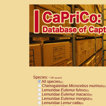
Species:
* OR search
All species
(1)
Cheirogaleidae
Microcebus murinus
(0)
Lemuridae
Eulemur fulvus
(0)
Lemuridae
Eulemur macaco
(0)
Lemuridae
Eulemur mongoz
(0)
Lemuridae
Lemur catta
(0)