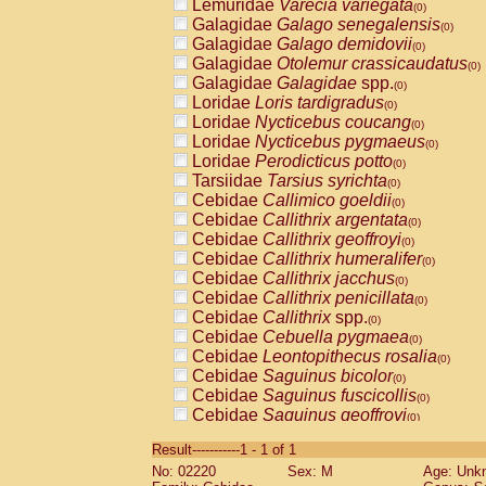
Lemuridae
Varecia variegata
(0)
Galagidae
Galago senegalensis
(0)
Galagidae
Galago demidovii
(0)
Galagidae
Otolemur crassicaudatus
(0)
Galagidae
Galagidae
spp.
(0)
Loridae
Loris tardigradus
(0)
Loridae
Nycticebus coucang
(0)
Loridae
Nycticebus pygmaeus
(0)
Loridae
Perodicticus potto
(0)
Tarsiidae
Tarsius syrichta
(0)
Cebidae
Callimico goeldii
(0)
Cebidae
Callithrix argentata
(0)
Cebidae
Callithrix geoffroyi
(0)
Cebidae
Callithrix humeralifer
(0)
Cebidae
Callithrix jacchus
(0)
Cebidae
Callithrix penicillata
(0)
Cebidae
Callithrix
spp.
(0)
Cebidae
Cebuella pygmaea
(0)
Cebidae
Leontopithecus rosalia
(0)
Cebidae
Saguinus bicolor
(0)
Cebidae
Saguinus fuscicollis
(0)
Cebidae
Saguinus geoffroyi
(0)
Cebidae
Saguinus imperator
(0)
Result-----------1 - 1 of 1
Cebidae
Saguinus labiatus
(0)
No: 02220
Sex: M
Age: Unk
Cebidae
Saguinus leucopus
(0)