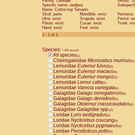
Family: Cebidae
Genus:
S
Cebidae
Saguinus midas
(0)
Specific name:
oedipus
Subspecif
Cebidae
Saguinus mystax
(0)
Name: Cotton-top Tamarin
Cebidae
Saguinus nigricollis
Skull: parts
Mandible: exist
(0)
Humerus: 
Cebidae
Saguinus oedipus
Ulna: exist
Scapula: exist
Femur: ex
(1)
Fibula: exist
Coxae: exist
Trunk: exi
Cebidae
Saguinus weddelli
(0)
Hand: exist
Foot: exist
Cebidae
Saguinus
spp.
(0)
Cebidae
Aotus trivirgatus
1 - 1 of 1
(0)
Cebidae
Cebus albifrons
(0)
Cebidae
Cebus apella
(0)
Species:
Cebidae
Cebus capucinus
* OR search
(0)
All species
Cebidae
Cebus nigrivittatus
(1)
(0)
Cheirogaleidae
Microcebus murinus
Cebidae
Cebus
spp.
(0)
(0)
Lemuridae
Eulemur fulvus
Cebidae
Saimiri boliviensis
(0)
(0)
Lemuridae
Eulemur macaco
Cebidae
Saimiri sciureus
(0)
(0)
Lemuridae
Eulemur mongoz
Atelidae
Alouatta caraya
(0)
(0)
Lemuridae
Lemur catta
Atelidae
Alouatta fusca
(0)
(0)
Lemuridae
Varecia variegata
Atelidae
Alouatta seniculus
(0)
(0)
Galagidae
Galago senegalensis
Atelidae
Alouatta
spp.
(0)
(0)
Galagidae
Galago demidovii
Atelidae
Ateles belzebuth
(0)
(0)
Galagidae
Otolemur crassicaudatus
Atelidae
Ateles geoffroyi
(0)
(0)
Galagidae
Galagidae
spp.
Atelidae
Ateles paniscus
(0)
(0)
Loridae
Loris tardigradus
Atelidae
Ateles
spp.
(0)
(0)
Loridae
Nycticebus coucang
Atelidae
Lagothrix lagothricha
(0)
(0)
Loridae
Nycticebus pygmaeus
Atelidae
Lagothrix lagothricha cana
(0)
(0)
Loridae
Perodicticus potto
Pitheciidae
Cacajao calvus rubicundu
(0)