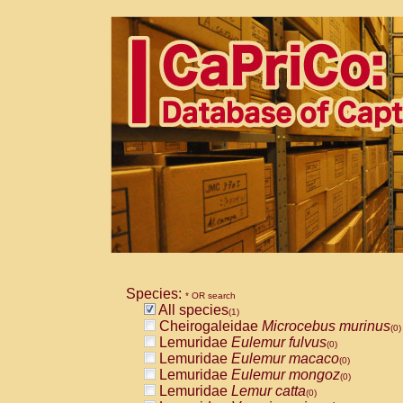
Species:
* OR search
All species
(1)
Cheirogaleidae
Microcebus murinus
(0)
Lemuridae
Eulemur fulvus
(0)
Lemuridae
Eulemur macaco
(0)
Lemuridae
Eulemur mongoz
(0)
Lemuridae
Lemur catta
(0)