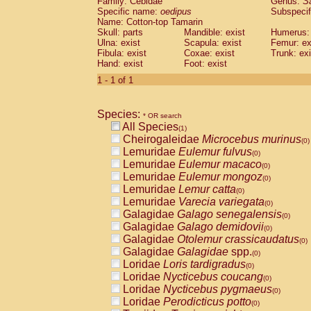
Family: Cebidae
Genus:
S
Cebidae
Saguinus midas
(0)
Specific name:
oedipus
Subspecif
Cebidae
Saguinus mystax
(0)
Name: Cotton-top Tamarin
Cebidae
Saguinus nigricollis
Skull: parts
Mandible: exist
(0)
Humerus: 
Cebidae
Saguinus oedipus
Ulna: exist
Scapula: exist
Femur: ex
(1)
Fibula: exist
Coxae: exist
Trunk: exi
Cebidae
Saguinus weddelli
(0)
Hand: exist
Foot: exist
Cebidae
Saguinus
spp.
(0)
Cebidae
Aotus trivirgatus
1 - 1 of 1
(0)
Cebidae
Cebus albifrons
(0)
Cebidae
Cebus apella
(0)
Species:
Cebidae
Cebus capucinus
* OR search
(0)
All Species
Cebidae
Cebus nigrivittatus
(1)
(0)
Cheirogaleidae
Microcebus murinus
Cebidae
Cebus
spp.
(0)
(0)
Lemuridae
Eulemur fulvus
Cebidae
Saimiri boliviensis
(0)
(0)
Lemuridae
Eulemur macaco
Cebidae
Saimiri sciureus
(0)
(0)
Lemuridae
Eulemur mongoz
Atelidae
Alouatta caraya
(0)
(0)
Lemuridae
Lemur catta
Atelidae
Alouatta fusca
(0)
(0)
Lemuridae
Varecia variegata
Atelidae
Alouatta seniculus
(0)
(0)
Galagidae
Galago senegalensis
Atelidae
Alouatta
spp.
(0)
(0)
Galagidae
Galago demidovii
Atelidae
Ateles belzebuth
(0)
(0)
Galagidae
Otolemur crassicaudatus
Atelidae
Ateles geoffroyi
(0)
(0)
Galagidae
Galagidae
spp.
Atelidae
Ateles paniscus
(0)
(0)
Loridae
Loris tardigradus
Atelidae
Ateles
spp.
(0)
(0)
Loridae
Nycticebus coucang
Atelidae
Lagothrix lagothricha
(0)
(0)
Loridae
Nycticebus pygmaeus
Atelidae
Lagothrix lagothricha cana
(0)
(0)
Loridae
Perodicticus potto
Pitheciidae
Cacajao calvus rubicundu
(0)