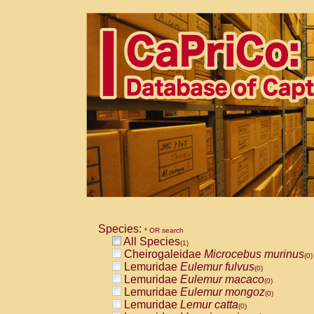
Species:
* OR search
All Species
(1)
Cheirogaleidae
Microcebus murinus
(0)
Lemuridae
Eulemur fulvus
(0)
Lemuridae
Eulemur macaco
(0)
Lemuridae
Eulemur mongoz
(0)
Lemuridae
Lemur catta
(0)