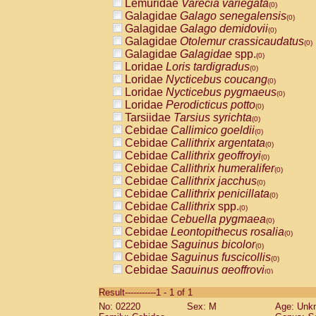
Lemuridae
Varecia variegata
(0)
Galagidae
Galago senegalensis
(0)
Galagidae
Galago demidovii
(0)
Galagidae
Otolemur crassicaudatus
(0)
Galagidae
Galagidae
spp.
(0)
Loridae
Loris tardigradus
(0)
Loridae
Nycticebus coucang
(0)
Loridae
Nycticebus pygmaeus
(0)
Loridae
Perodicticus potto
(0)
Tarsiidae
Tarsius syrichta
(0)
Cebidae
Callimico goeldii
(0)
Cebidae
Callithrix argentata
(0)
Cebidae
Callithrix geoffroyi
(0)
Cebidae
Callithrix humeralifer
(0)
Cebidae
Callithrix jacchus
(0)
Cebidae
Callithrix penicillata
(0)
Cebidae
Callithrix
spp.
(0)
Cebidae
Cebuella pygmaea
(0)
Cebidae
Leontopithecus rosalia
(0)
Cebidae
Saguinus bicolor
(0)
Cebidae
Saguinus fuscicollis
(0)
Cebidae
Saguinus geoffroyi
(0)
Cebidae
Saguinus imperator
(0)
Result-----------1 - 1 of 1
Cebidae
Saguinus labiatus
(0)
No: 02220
Sex: M
Age: Unk
Cebidae
Saguinus leucopus
(0)