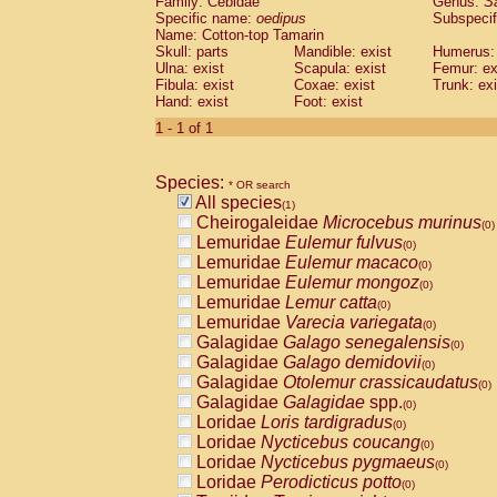
Family: Cebidae
Genus:
S
Cebidae
Saguinus midas
(0)
Specific name:
oedipus
Subspecif
Cebidae
Saguinus mystax
(0)
Name: Cotton-top Tamarin
Cebidae
Saguinus nigricollis
Skull: parts
Mandible: exist
(0)
Humerus: 
Cebidae
Saguinus oedipus
Ulna: exist
Scapula: exist
Femur: ex
(1)
Fibula: exist
Coxae: exist
Trunk: exi
Cebidae
Saguinus weddelli
(0)
Hand: exist
Foot: exist
Cebidae
Saguinus
spp.
(0)
Cebidae
Aotus trivirgatus
1 - 1 of 1
(0)
Cebidae
Cebus albifrons
(0)
Cebidae
Cebus apella
(0)
Species:
Cebidae
Cebus capucinus
* OR search
(0)
All species
Cebidae
Cebus nigrivittatus
(1)
(0)
Cheirogaleidae
Microcebus murinus
Cebidae
Cebus
spp.
(0)
(0)
Lemuridae
Eulemur fulvus
Cebidae
Saimiri boliviensis
(0)
(0)
Lemuridae
Eulemur macaco
Cebidae
Saimiri sciureus
(0)
(0)
Lemuridae
Eulemur mongoz
Atelidae
Alouatta caraya
(0)
(0)
Lemuridae
Lemur catta
Atelidae
Alouatta fusca
(0)
(0)
Lemuridae
Varecia variegata
Atelidae
Alouatta seniculus
(0)
(0)
Galagidae
Galago senegalensis
Atelidae
Alouatta
spp.
(0)
(0)
Galagidae
Galago demidovii
Atelidae
Ateles belzebuth
(0)
(0)
Galagidae
Otolemur crassicaudatus
Atelidae
Ateles geoffroyi
(0)
(0)
Galagidae
Galagidae
spp.
Atelidae
Ateles paniscus
(0)
(0)
Loridae
Loris tardigradus
Atelidae
Ateles
spp.
(0)
(0)
Loridae
Nycticebus coucang
Atelidae
Lagothrix lagothricha
(0)
(0)
Loridae
Nycticebus pygmaeus
Atelidae
Lagothrix lagothricha cana
(0)
(0)
Loridae
Perodicticus potto
Pitheciidae
Cacajao calvus rubicundu
(0)