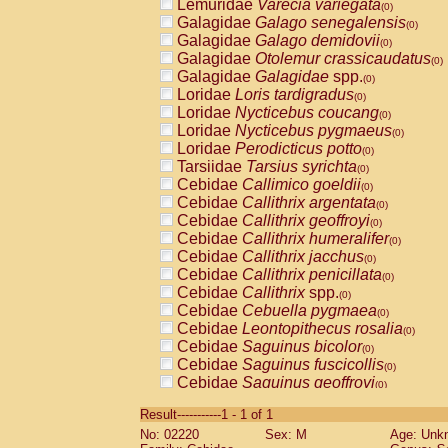
Lemuridae
Varecia variegata
(0)
Galagidae
Galago senegalensis
(0)
Galagidae
Galago demidovii
(0)
Galagidae
Otolemur crassicaudatus
(0)
Galagidae
Galagidae
spp.
(0)
Loridae
Loris tardigradus
(0)
Loridae
Nycticebus coucang
(0)
Loridae
Nycticebus pygmaeus
(0)
Loridae
Perodicticus potto
(0)
Tarsiidae
Tarsius syrichta
(0)
Cebidae
Callimico goeldii
(0)
Cebidae
Callithrix argentata
(0)
Cebidae
Callithrix geoffroyi
(0)
Cebidae
Callithrix humeralifer
(0)
Cebidae
Callithrix jacchus
(0)
Cebidae
Callithrix penicillata
(0)
Cebidae
Callithrix
spp.
(0)
Cebidae
Cebuella pygmaea
(0)
Cebidae
Leontopithecus rosalia
(0)
Cebidae
Saguinus bicolor
(0)
Cebidae
Saguinus fuscicollis
(0)
Cebidae
Saguinus geoffroyi
(0)
Cebidae
Saguinus imperator
(0)
Result-----------1 - 1 of 1
Cebidae
Saguinus labiatus
(0)
No: 02220
Sex: M
Age: Unk
Cebidae
Saguinus leucopus
(0)