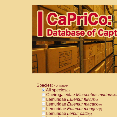
Species:
* OR search
All species
(1)
Cheirogaleidae
Microcebus murinus
(0)
Lemuridae
Eulemur fulvus
(0)
Lemuridae
Eulemur macaco
(0)
Lemuridae
Eulemur mongoz
(0)
Lemuridae
Lemur catta
(0)