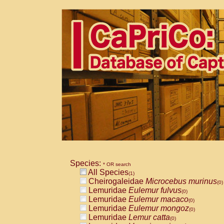
Species:
* OR search
All Species
(1)
Cheirogaleidae
Microcebus murinus
(0)
Lemuridae
Eulemur fulvus
(0)
Lemuridae
Eulemur macaco
(0)
Lemuridae
Eulemur mongoz
(0)
Lemuridae
Lemur catta
(0)