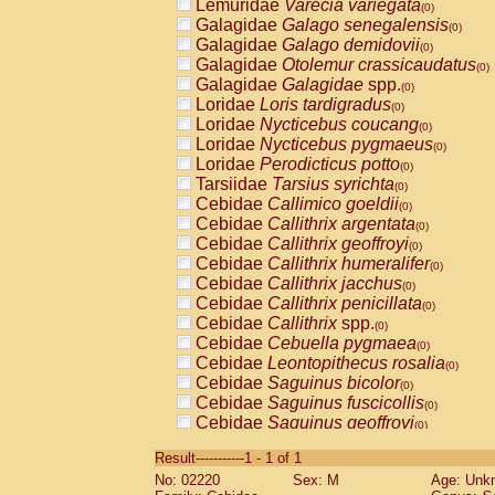
Lemuridae
Varecia variegata
(0)
Galagidae
Galago senegalensis
(0)
Galagidae
Galago demidovii
(0)
Galagidae
Otolemur crassicaudatus
(0)
Galagidae
Galagidae
spp.
(0)
Loridae
Loris tardigradus
(0)
Loridae
Nycticebus coucang
(0)
Loridae
Nycticebus pygmaeus
(0)
Loridae
Perodicticus potto
(0)
Tarsiidae
Tarsius syrichta
(0)
Cebidae
Callimico goeldii
(0)
Cebidae
Callithrix argentata
(0)
Cebidae
Callithrix geoffroyi
(0)
Cebidae
Callithrix humeralifer
(0)
Cebidae
Callithrix jacchus
(0)
Cebidae
Callithrix penicillata
(0)
Cebidae
Callithrix
spp.
(0)
Cebidae
Cebuella pygmaea
(0)
Cebidae
Leontopithecus rosalia
(0)
Cebidae
Saguinus bicolor
(0)
Cebidae
Saguinus fuscicollis
(0)
Cebidae
Saguinus geoffroyi
(0)
Cebidae
Saguinus imperator
(0)
Result-----------1 - 1 of 1
Cebidae
Saguinus labiatus
(0)
No: 02220
Sex: M
Age: Unk
Cebidae
Saguinus leucopus
(0)