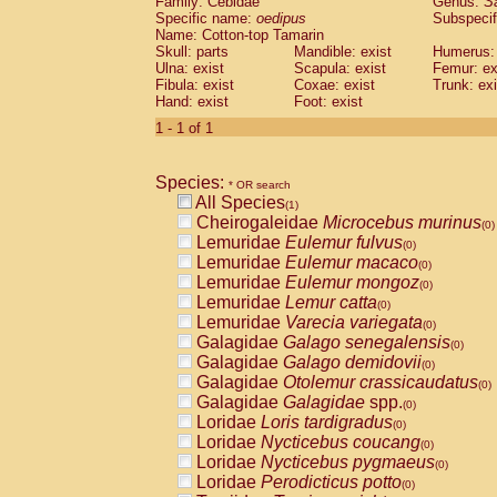
Family: Cebidae
Genus:
S
Cebidae
Saguinus midas
(0)
Specific name:
oedipus
Subspecif
Cebidae
Saguinus mystax
(0)
Name: Cotton-top Tamarin
Cebidae
Saguinus nigricollis
Skull: parts
Mandible: exist
(0)
Humerus: 
Cebidae
Saguinus oedipus
Ulna: exist
Scapula: exist
Femur: ex
(1)
Fibula: exist
Coxae: exist
Trunk: exi
Cebidae
Saguinus weddelli
(0)
Hand: exist
Foot: exist
Cebidae
Saguinus
spp.
(0)
Cebidae
Aotus trivirgatus
1 - 1 of 1
(0)
Cebidae
Cebus albifrons
(0)
Cebidae
Cebus apella
(0)
Species:
Cebidae
Cebus capucinus
* OR search
(0)
All Species
Cebidae
Cebus nigrivittatus
(1)
(0)
Cheirogaleidae
Microcebus murinus
Cebidae
Cebus
spp.
(0)
(0)
Lemuridae
Eulemur fulvus
Cebidae
Saimiri boliviensis
(0)
(0)
Lemuridae
Eulemur macaco
Cebidae
Saimiri sciureus
(0)
(0)
Lemuridae
Eulemur mongoz
Atelidae
Alouatta caraya
(0)
(0)
Lemuridae
Lemur catta
Atelidae
Alouatta fusca
(0)
(0)
Lemuridae
Varecia variegata
Atelidae
Alouatta seniculus
(0)
(0)
Galagidae
Galago senegalensis
Atelidae
Alouatta
spp.
(0)
(0)
Galagidae
Galago demidovii
Atelidae
Ateles belzebuth
(0)
(0)
Galagidae
Otolemur crassicaudatus
Atelidae
Ateles geoffroyi
(0)
(0)
Galagidae
Galagidae
spp.
Atelidae
Ateles paniscus
(0)
(0)
Loridae
Loris tardigradus
Atelidae
Ateles
spp.
(0)
(0)
Loridae
Nycticebus coucang
Atelidae
Lagothrix lagothricha
(0)
(0)
Loridae
Nycticebus pygmaeus
Atelidae
Lagothrix lagothricha cana
(0)
(0)
Loridae
Perodicticus potto
Pitheciidae
Cacajao calvus rubicundu
(0)