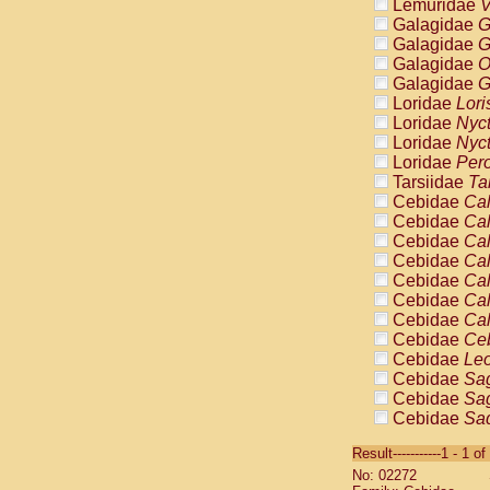
Lemuridae
V
Galagidae
G
Galagidae
G
Galagidae
O
Galagidae
G
Loridae
Lori
Loridae
Nyc
Loridae
Nyc
Loridae
Pero
Tarsiidae
Ta
Cebidae
Cal
Cebidae
Cal
Cebidae
Cal
Cebidae
Cal
Cebidae
Cal
Cebidae
Cal
Cebidae
Cal
Cebidae
Ce
Cebidae
Leo
Cebidae
Sag
Cebidae
Sag
Cebidae
Sag
Cebidae
Sag
Result-----------1 - 1 of
Cebidae
Sag
No: 02272
Cebidae
Sa