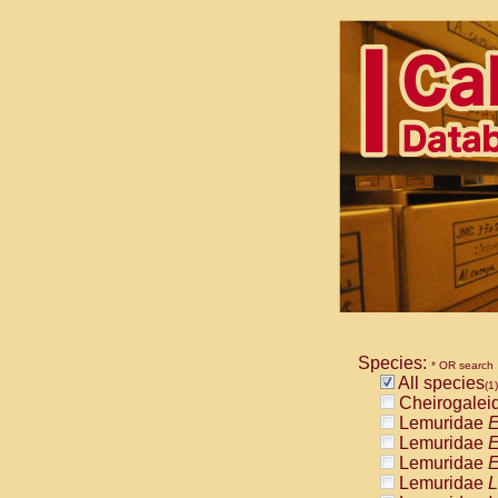
Species:
* OR search
All species
(1)
Cheirogalei
Lemuridae
E
Lemuridae
E
Lemuridae
E
Lemuridae
L