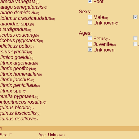
arecia variegata
Foot
(0)
alago senegalensis
(0)
Sexs:
alago demidovii
(0)
Male
tolemur crassicaudatus
(0)
(0)
Unknown
alagidae
spp.
(0)
(0)
s tardigradus
(0)
Ages:
ticebus coucang
(0)
Fetus
(0)
ticebus pygmaeus
(0)
Juvenile
(0)
dicticus potto
(0)
Unknown
rsius syrichta
(0)
limico goeldii
(0)
lithrix argentata
(0)
lithrix geoffroyi
(0)
lithrix humeralifer
(0)
lithrix jacchus
(0)
lithrix penicillata
(0)
lithrix
spp.
(0)
buella pygmaea
(0)
ntopithecus rosalia
(0)
uinus bicolor
(0)
uinus fuscicollis
(0)
uinus geoffroyi
(0)
uinus imperator
(0)
 1
uinus labiatus
(0)
Sex: F
Age: Unknown
guinus leucopus
(0)