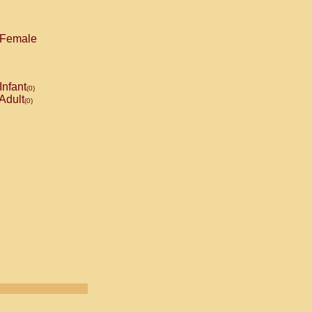
Female
Infant
(0)
Adult
(0)