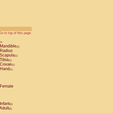
Go to top of this page.
ch
Mandible
(1)
Radius
Scapula
(1)
Tibia
(1)
Coxae
(1)
Hand
(1)
Female
Infant
(0)
Adult
(0)