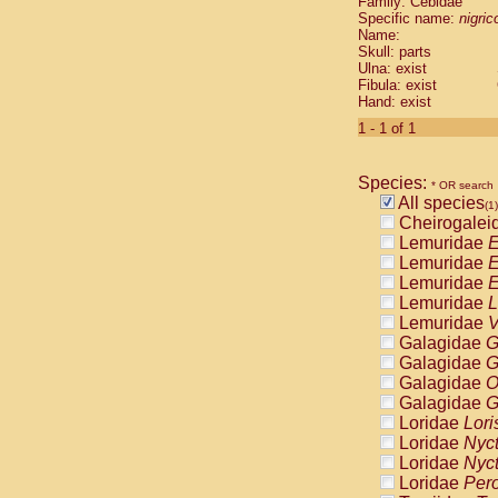
Family: Cebidae
Cebidae
Sa
Specific name:
nigrico
Cebidae
Sa
Name:
Cebidae
Sag
Skull: parts
Cebidae
Sa
Ulna: exist
Fibula: exist
Cebidae
Sag
Hand: exist
Cebidae
Sa
Cebidae
Aot
1 - 1 of 1
Cebidae
Ceb
Cebidae
Ceb
Species:
Cebidae
Ce
* OR search
All species
Cebidae
Ceb
(1)
Cheirogalei
Cebidae
Ce
Lemuridae
E
Cebidae
Sai
Lemuridae
E
Cebidae
Sai
Lemuridae
E
Atelidae
Alo
Lemuridae
L
Atelidae
Alo
Lemuridae
V
Atelidae
Alo
Galagidae
G
Atelidae
Alo
Galagidae
G
Atelidae
Ate
Galagidae
O
Atelidae
Ate
Galagidae
G
Atelidae
Ate
Loridae
Lori
Atelidae
Ate
Loridae
Nyc
Atelidae
Lag
Loridae
Nyc
Atelidae
Lag
Loridae
Pero
Pitheciidae