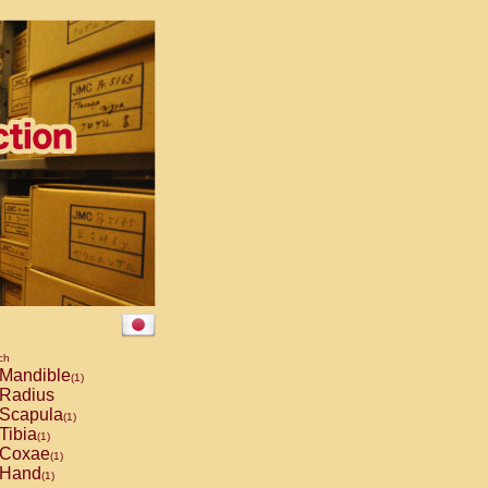
ch
Mandible
(1)
Radius
Scapula
(1)
Tibia
(1)
Coxae
(1)
Hand
(1)