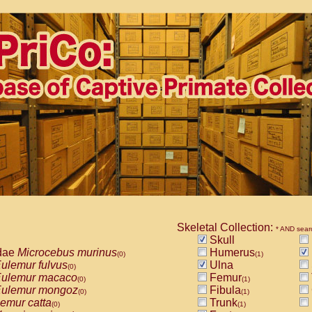
Skeletal Collection:
* AND sear
Skull
dae
Microcebus murinus
Humerus
(0)
(1)
ulemur fulvus
Ulna
(0)
ulemur macaco
Femur
(0)
(1)
ulemur mongoz
Fibula
(0)
(1)
emur catta
Trunk
(0)
(1)