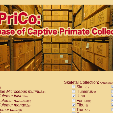
Skeletal Collection:
* AND sear
Skull
)
(1)
dae
Microcebus murinus
Humerus
(0)
(1)
ulemur fulvus
Ulna
(0)
ulemur macaco
Femur
(0)
(1)
ulemur mongoz
Fibula
(0)
emur catta
Trunk
(0)
(1)