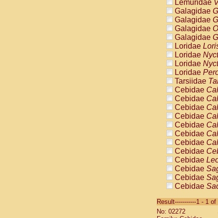
Lemuridae
V
Galagidae
G
Galagidae
G
Galagidae
O
Galagidae
G
Loridae
Lori
Loridae
Nyc
Loridae
Nyc
Loridae
Pero
Tarsiidae
Ta
Cebidae
Cal
Cebidae
Cal
Cebidae
Cal
Cebidae
Cal
Cebidae
Cal
Cebidae
Cal
Cebidae
Cal
Cebidae
Ce
Cebidae
Leo
Cebidae
Sag
Cebidae
Sag
Cebidae
Sag
Cebidae
Sag
Result-----------1 - 1 of
Cebidae
Sag
No: 02272
Cebidae
Sa