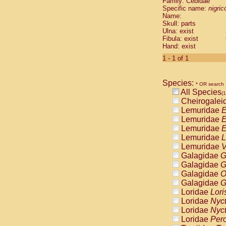
Family: Cebidae
Cebidae
Sa
Specific name:
nigrico
Cebidae
Sa
Name:
Cebidae
Sag
Skull: parts
Cebidae
Sa
Ulna: exist
Fibula: exist
Cebidae
Sag
Hand: exist
Cebidae
Sa
Cebidae
Aot
1 - 1 of 1
Cebidae
Ceb
Cebidae
Ceb
Species:
Cebidae
Ce
* OR search
All Species
Cebidae
Ceb
(1
Cheirogalei
Cebidae
Ce
Lemuridae
E
Cebidae
Sai
Lemuridae
E
Cebidae
Sai
Lemuridae
E
Atelidae
Alo
Lemuridae
L
Atelidae
Alo
Lemuridae
V
Atelidae
Alo
Galagidae
G
Atelidae
Alo
Galagidae
G
Atelidae
Ate
Galagidae
O
Atelidae
Ate
Galagidae
G
Atelidae
Ate
Loridae
Lori
Atelidae
Ate
Loridae
Nyc
Atelidae
Lag
Loridae
Nyc
Atelidae
Lag
Loridae
Pero
Pitheciidae