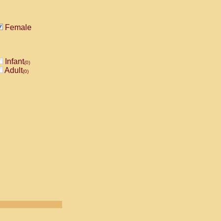
Female
Infant
(0)
Adult
(0)