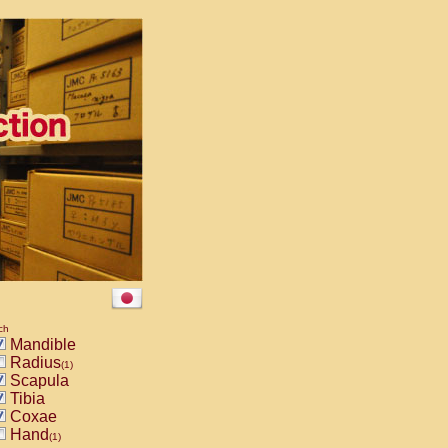
ch
Mandible
Radius
(1)
Scapula
Tibia
Coxae
Hand
(1)