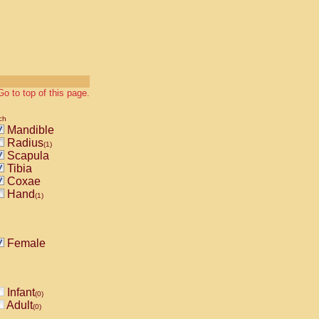
Go to top of this page.
ch
Mandible
Radius
(1)
Scapula
Tibia
Coxae
Hand
(1)
Female
Infant
(0)
Adult
(0)