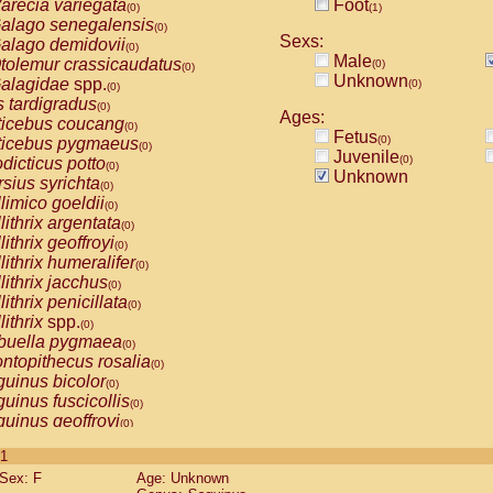
arecia variegata
Foot
(0)
(1)
alago senegalensis
(0)
Sexs:
alago demidovii
(0)
Male
tolemur crassicaudatus
(0)
(0)
Unknown
alagidae
spp.
(0)
(0)
s tardigradus
(0)
Ages:
ticebus coucang
(0)
Fetus
(0)
ticebus pygmaeus
(0)
Juvenile
(0)
dicticus potto
(0)
Unknown
rsius syrichta
(0)
limico goeldii
(0)
lithrix argentata
(0)
lithrix geoffroyi
(0)
lithrix humeralifer
(0)
lithrix jacchus
(0)
lithrix penicillata
(0)
lithrix
spp.
(0)
buella pygmaea
(0)
ntopithecus rosalia
(0)
uinus bicolor
(0)
uinus fuscicollis
(0)
uinus geoffroyi
(0)
uinus imperator
(0)
 1
uinus labiatus
(0)
Sex: F
Age: Unknown
guinus leucopus
(0)