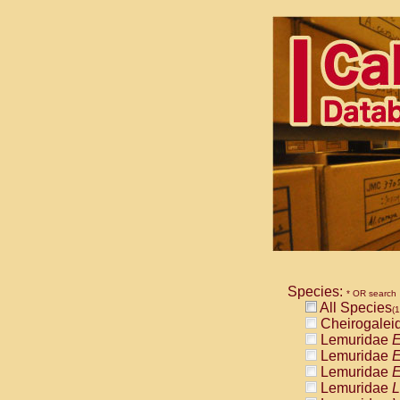
Species:
* OR search
All Species
(1
Cheirogalei
Lemuridae
E
Lemuridae
E
Lemuridae
E
Lemuridae
L