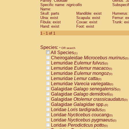
Family: Cebidae
Genus:
S
Cebidae
Saguinus midas
(0)
Specific name:
nigricollis
Subspecif
Cebidae
Saguinus mystax
(0)
Name:
Cebidae
Saguinus nigricollis
Skull: parts
Mandible: exist
(1)
Humerus: 
Cebidae
Saguinus oedipus
Ulna: exist
Scapula: exist
Femur: ex
(0)
Fibula: exist
Coxae: exist
Trunk: exi
Cebidae
Saguinus weddelli
(0)
Hand: exist
Foot: exist
Cebidae
Saguinus
spp.
(0)
Cebidae
Aotus trivirgatus
1 - 1 of 1
(0)
Cebidae
Cebus albifrons
(0)
Cebidae
Cebus apella
(0)
Species:
Cebidae
Cebus capucinus
* OR search
(0)
All Species
Cebidae
Cebus nigrivittatus
(1)
(0)
Cheirogaleidae
Microcebus murinus
Cebidae
Cebus
spp.
(0)
(0)
Lemuridae
Eulemur fulvus
Cebidae
Saimiri boliviensis
(0)
(0)
Lemuridae
Eulemur macaco
Cebidae
Saimiri sciureus
(0)
(0)
Lemuridae
Eulemur mongoz
Atelidae
Alouatta caraya
(0)
(0)
Lemuridae
Lemur catta
Atelidae
Alouatta fusca
(0)
(0)
Lemuridae
Varecia variegata
Atelidae
Alouatta seniculus
(0)
(0)
Galagidae
Galago senegalensis
Atelidae
Alouatta
spp.
(0)
(0)
Galagidae
Galago demidovii
Atelidae
Ateles belzebuth
(0)
(0)
Galagidae
Otolemur crassicaudatus
Atelidae
Ateles geoffroyi
(0)
(0)
Galagidae
Galagidae
spp.
Atelidae
Ateles paniscus
(0)
(0)
Loridae
Loris tardigradus
Atelidae
Ateles
spp.
(0)
(0)
Loridae
Nycticebus coucang
Atelidae
Lagothrix lagothricha
(0)
(0)
Loridae
Nycticebus pygmaeus
Atelidae
Lagothrix lagothricha cana
(0)
(0)
Loridae
Perodicticus potto
Pitheciidae
Cacajao calvus rubicundu
(0)