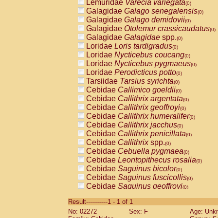
Lemuridae
Varecia variegata
(0)
Galagidae
Galago senegalensis
(0)
Galagidae
Galago demidovii
(0)
Galagidae
Otolemur crassicaudatus
(0)
Galagidae
Galagidae
spp.
(0)
Loridae
Loris tardigradus
(0)
Loridae
Nycticebus coucang
(0)
Loridae
Nycticebus pygmaeus
(0)
Loridae
Perodicticus potto
(0)
Tarsiidae
Tarsius syrichta
(0)
Cebidae
Callimico goeldii
(0)
Cebidae
Callithrix argentata
(0)
Cebidae
Callithrix geoffroyi
(0)
Cebidae
Callithrix humeralifer
(0)
Cebidae
Callithrix jacchus
(0)
Cebidae
Callithrix penicillata
(0)
Cebidae
Callithrix
spp.
(0)
Cebidae
Cebuella pygmaea
(0)
Cebidae
Leontopithecus rosalia
(0)
Cebidae
Saguinus bicolor
(0)
Cebidae
Saguinus fuscicollis
(0)
Cebidae
Saguinus geoffroyi
(0)
Cebidae
Saguinus imperator
(0)
Result-----------1 - 1 of 1
Cebidae
Saguinus labiatus
(0)
No: 02272
Sex: F
Age: Unk
Cebidae
Saguinus leucopus
(0)