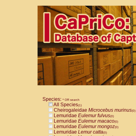
Species:
* OR search
All Species
(1)
Cheirogaleidae
Microcebus murinus
(0)
Lemuridae
Eulemur fulvus
(0)
Lemuridae
Eulemur macaco
(0)
Lemuridae
Eulemur mongoz
(0)
Lemuridae
Lemur catta
(0)