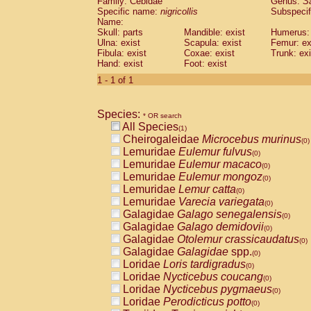
Family: Cebidae
Genus:
S
Cebidae
Saguinus midas
(0)
Specific name:
nigricollis
Subspecif
Cebidae
Saguinus mystax
(0)
Name:
Cebidae
Saguinus nigricollis
Skull: parts
Mandible: exist
(1)
Humerus: 
Cebidae
Saguinus oedipus
Ulna: exist
Scapula: exist
Femur: ex
(0)
Fibula: exist
Coxae: exist
Trunk: exi
Cebidae
Saguinus weddelli
(0)
Hand: exist
Foot: exist
Cebidae
Saguinus
spp.
(0)
Cebidae
Aotus trivirgatus
1 - 1 of 1
(0)
Cebidae
Cebus albifrons
(0)
Cebidae
Cebus apella
(0)
Species:
Cebidae
Cebus capucinus
* OR search
(0)
All Species
Cebidae
Cebus nigrivittatus
(1)
(0)
Cheirogaleidae
Microcebus murinus
Cebidae
Cebus
spp.
(0)
(0)
Lemuridae
Eulemur fulvus
Cebidae
Saimiri boliviensis
(0)
(0)
Lemuridae
Eulemur macaco
Cebidae
Saimiri sciureus
(0)
(0)
Lemuridae
Eulemur mongoz
Atelidae
Alouatta caraya
(0)
(0)
Lemuridae
Lemur catta
Atelidae
Alouatta fusca
(0)
(0)
Lemuridae
Varecia variegata
Atelidae
Alouatta seniculus
(0)
(0)
Galagidae
Galago senegalensis
Atelidae
Alouatta
spp.
(0)
(0)
Galagidae
Galago demidovii
Atelidae
Ateles belzebuth
(0)
(0)
Galagidae
Otolemur crassicaudatus
Atelidae
Ateles geoffroyi
(0)
(0)
Galagidae
Galagidae
spp.
Atelidae
Ateles paniscus
(0)
(0)
Loridae
Loris tardigradus
Atelidae
Ateles
spp.
(0)
(0)
Loridae
Nycticebus coucang
Atelidae
Lagothrix lagothricha
(0)
(0)
Loridae
Nycticebus pygmaeus
Atelidae
Lagothrix lagothricha cana
(0)
(0)
Loridae
Perodicticus potto
Pitheciidae
Cacajao calvus rubicundu
(0)