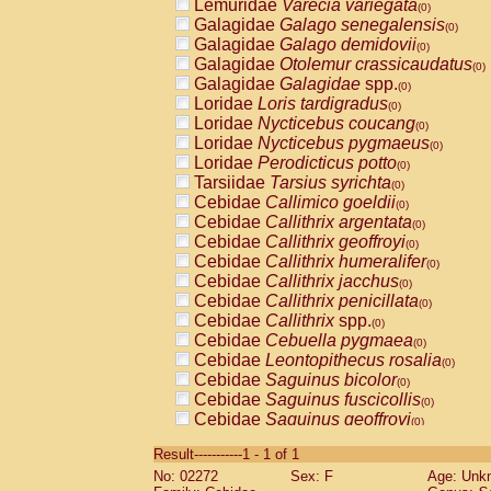
Lemuridae
Varecia variegata
(0)
Galagidae
Galago senegalensis
(0)
Galagidae
Galago demidovii
(0)
Galagidae
Otolemur crassicaudatus
(0)
Galagidae
Galagidae
spp.
(0)
Loridae
Loris tardigradus
(0)
Loridae
Nycticebus coucang
(0)
Loridae
Nycticebus pygmaeus
(0)
Loridae
Perodicticus potto
(0)
Tarsiidae
Tarsius syrichta
(0)
Cebidae
Callimico goeldii
(0)
Cebidae
Callithrix argentata
(0)
Cebidae
Callithrix geoffroyi
(0)
Cebidae
Callithrix humeralifer
(0)
Cebidae
Callithrix jacchus
(0)
Cebidae
Callithrix penicillata
(0)
Cebidae
Callithrix
spp.
(0)
Cebidae
Cebuella pygmaea
(0)
Cebidae
Leontopithecus rosalia
(0)
Cebidae
Saguinus bicolor
(0)
Cebidae
Saguinus fuscicollis
(0)
Cebidae
Saguinus geoffroyi
(0)
Cebidae
Saguinus imperator
(0)
Result-----------1 - 1 of 1
Cebidae
Saguinus labiatus
(0)
No: 02272
Sex: F
Age: Unk
Cebidae
Saguinus leucopus
(0)