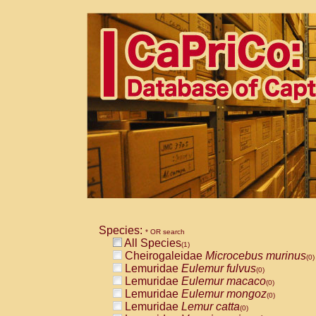
Species:
* OR search
All Species
(1)
Cheirogaleidae
Microcebus murinus
(0)
Lemuridae
Eulemur fulvus
(0)
Lemuridae
Eulemur macaco
(0)
Lemuridae
Eulemur mongoz
(0)
Lemuridae
Lemur catta
(0)