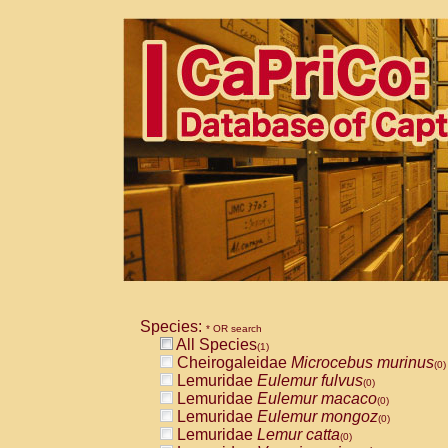
Species:
* OR search
All Species
(1)
Cheirogaleidae
Microcebus murinus
(0)
Lemuridae
Eulemur fulvus
(0)
Lemuridae
Eulemur macaco
(0)
Lemuridae
Eulemur mongoz
(0)
Lemuridae
Lemur catta
(0)