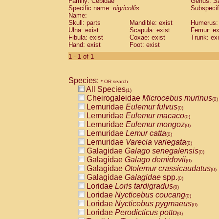
Family: Cebidae
Genus:
S
Cebidae
Saguinus midas
(0)
Specific name:
nigricollis
Subspecif
Cebidae
Saguinus mystax
(0)
Name:
Cebidae
Saguinus nigricollis
Skull: parts
Mandible: exist
(1)
Humerus: 
Cebidae
Saguinus oedipus
Ulna: exist
Scapula: exist
Femur: ex
(0)
Fibula: exist
Coxae: exist
Trunk: exi
Cebidae
Saguinus weddelli
(0)
Hand: exist
Foot: exist
Cebidae
Saguinus
spp.
(0)
Cebidae
Aotus trivirgatus
1 - 1 of 1
(0)
Cebidae
Cebus albifrons
(0)
Cebidae
Cebus apella
(0)
Species:
Cebidae
Cebus capucinus
* OR search
(0)
All Species
Cebidae
Cebus nigrivittatus
(1)
(0)
Cheirogaleidae
Microcebus murinus
Cebidae
Cebus
spp.
(0)
(0)
Lemuridae
Eulemur fulvus
Cebidae
Saimiri boliviensis
(0)
(0)
Lemuridae
Eulemur macaco
Cebidae
Saimiri sciureus
(0)
(0)
Lemuridae
Eulemur mongoz
Atelidae
Alouatta caraya
(0)
(0)
Lemuridae
Lemur catta
Atelidae
Alouatta fusca
(0)
(0)
Lemuridae
Varecia variegata
Atelidae
Alouatta seniculus
(0)
(0)
Galagidae
Galago senegalensis
Atelidae
Alouatta
spp.
(0)
(0)
Galagidae
Galago demidovii
Atelidae
Ateles belzebuth
(0)
(0)
Galagidae
Otolemur crassicaudatus
Atelidae
Ateles geoffroyi
(0)
(0)
Galagidae
Galagidae
spp.
Atelidae
Ateles paniscus
(0)
(0)
Loridae
Loris tardigradus
Atelidae
Ateles
spp.
(0)
(0)
Loridae
Nycticebus coucang
Atelidae
Lagothrix lagothricha
(0)
(0)
Loridae
Nycticebus pygmaeus
Atelidae
Lagothrix lagothricha cana
(0)
(0)
Loridae
Perodicticus potto
Pitheciidae
Cacajao calvus rubicundu
(0)