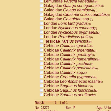
Lemuridae
Varecia variegata
(0)
Galagidae
Galago senegalensis
(0)
Galagidae
Galago demidovii
(0)
Galagidae
Otolemur crassicaudatus
(0)
Galagidae
Galagidae
spp.
(0)
Loridae
Loris tardigradus
(0)
Loridae
Nycticebus coucang
(0)
Loridae
Nycticebus pygmaeus
(0)
Loridae
Perodicticus potto
(0)
Tarsiidae
Tarsius syrichta
(0)
Cebidae
Callimico goeldii
(0)
Cebidae
Callithrix argentata
(0)
Cebidae
Callithrix geoffroyi
(0)
Cebidae
Callithrix humeralifer
(0)
Cebidae
Callithrix jacchus
(0)
Cebidae
Callithrix penicillata
(0)
Cebidae
Callithrix
spp.
(0)
Cebidae
Cebuella pygmaea
(0)
Cebidae
Leontopithecus rosalia
(0)
Cebidae
Saguinus bicolor
(0)
Cebidae
Saguinus fuscicollis
(0)
Cebidae
Saguinus geoffroyi
(0)
Cebidae
Saguinus imperator
(0)
Result-----------1 - 1 of 1
Cebidae
Saguinus labiatus
(0)
No: 02272
Sex: F
Age: Unk
Cebidae
Saguinus leucopus
(0)