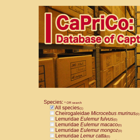
Species:
* OR search
All species
(1)
Cheirogaleidae
Microcebus murinus
(0)
Lemuridae
Eulemur fulvus
(0)
Lemuridae
Eulemur macaco
(0)
Lemuridae
Eulemur mongoz
(0)
Lemuridae
Lemur catta
(0)