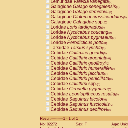
Lemuridae
Varecia variegata
(0)
Galagidae
Galago senegalensis
(0)
Galagidae
Galago demidovii
(0)
Galagidae
Otolemur crassicaudatus
(0)
Galagidae
Galagidae
spp.
(0)
Loridae
Loris tardigradus
(0)
Loridae
Nycticebus coucang
(0)
Loridae
Nycticebus pygmaeus
(0)
Loridae
Perodicticus potto
(0)
Tarsiidae
Tarsius syrichta
(0)
Cebidae
Callimico goeldii
(0)
Cebidae
Callithrix argentata
(0)
Cebidae
Callithrix geoffroyi
(0)
Cebidae
Callithrix humeralifer
(0)
Cebidae
Callithrix jacchus
(0)
Cebidae
Callithrix penicillata
(0)
Cebidae
Callithrix
spp.
(0)
Cebidae
Cebuella pygmaea
(0)
Cebidae
Leontopithecus rosalia
(0)
Cebidae
Saguinus bicolor
(0)
Cebidae
Saguinus fuscicollis
(0)
Cebidae
Saguinus geoffroyi
(0)
Cebidae
Saguinus imperator
(0)
Result-----------1 - 1 of 1
Cebidae
Saguinus labiatus
(0)
No: 02272
Sex: F
Age: Unk
Cebidae
Saguinus leucopus
(0)