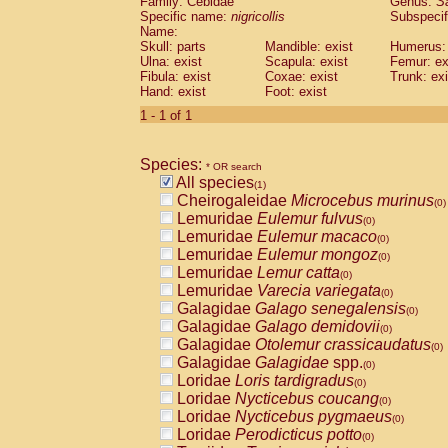
Family: Cebidae
Genus:
S
Cebidae
Saguinus midas
(0)
Specific name:
nigricollis
Subspecif
Cebidae
Saguinus mystax
(0)
Name:
Cebidae
Saguinus nigricollis
Skull: parts
Mandible: exist
(1)
Humerus: 
Cebidae
Saguinus oedipus
Ulna: exist
Scapula: exist
Femur: ex
(0)
Fibula: exist
Coxae: exist
Trunk: exi
Cebidae
Saguinus weddelli
(0)
Hand: exist
Foot: exist
Cebidae
Saguinus
spp.
(0)
Cebidae
Aotus trivirgatus
1 - 1 of 1
(0)
Cebidae
Cebus albifrons
(0)
Cebidae
Cebus apella
(0)
Species:
Cebidae
Cebus capucinus
* OR search
(0)
All species
Cebidae
Cebus nigrivittatus
(1)
(0)
Cheirogaleidae
Microcebus murinus
Cebidae
Cebus
spp.
(0)
(0)
Lemuridae
Eulemur fulvus
Cebidae
Saimiri boliviensis
(0)
(0)
Lemuridae
Eulemur macaco
Cebidae
Saimiri sciureus
(0)
(0)
Lemuridae
Eulemur mongoz
Atelidae
Alouatta caraya
(0)
(0)
Lemuridae
Lemur catta
Atelidae
Alouatta fusca
(0)
(0)
Lemuridae
Varecia variegata
Atelidae
Alouatta seniculus
(0)
(0)
Galagidae
Galago senegalensis
Atelidae
Alouatta
spp.
(0)
(0)
Galagidae
Galago demidovii
Atelidae
Ateles belzebuth
(0)
(0)
Galagidae
Otolemur crassicaudatus
Atelidae
Ateles geoffroyi
(0)
(0)
Galagidae
Galagidae
spp.
Atelidae
Ateles paniscus
(0)
(0)
Loridae
Loris tardigradus
Atelidae
Ateles
spp.
(0)
(0)
Loridae
Nycticebus coucang
Atelidae
Lagothrix lagothricha
(0)
(0)
Loridae
Nycticebus pygmaeus
Atelidae
Lagothrix lagothricha cana
(0)
(0)
Loridae
Perodicticus potto
Pitheciidae
Cacajao calvus rubicundu
(0)