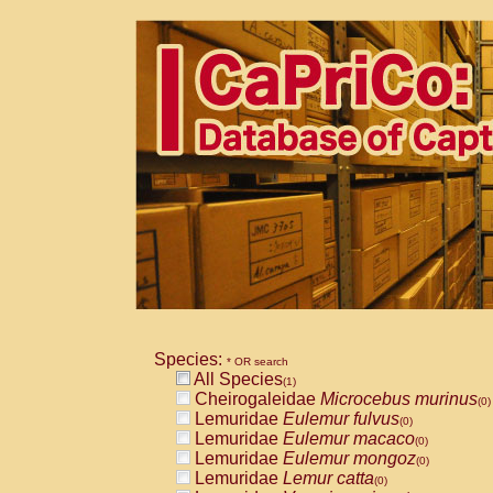
Species:
* OR search
All Species
(1)
Cheirogaleidae
Microcebus murinus
(0)
Lemuridae
Eulemur fulvus
(0)
Lemuridae
Eulemur macaco
(0)
Lemuridae
Eulemur mongoz
(0)
Lemuridae
Lemur catta
(0)