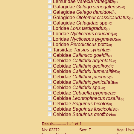
Lemuridae
Varecia variegata
(0)
Galagidae
Galago senegalensis
(0)
Galagidae
Galago demidovii
(0)
Galagidae
Otolemur crassicaudatus
(0)
Galagidae
Galagidae
spp.
(0)
Loridae
Loris tardigradus
(0)
Loridae
Nycticebus coucang
(0)
Loridae
Nycticebus pygmaeus
(0)
Loridae
Perodicticus potto
(0)
Tarsiidae
Tarsius syrichta
(0)
Cebidae
Callimico goeldii
(0)
Cebidae
Callithrix argentata
(0)
Cebidae
Callithrix geoffroyi
(0)
Cebidae
Callithrix humeralifer
(0)
Cebidae
Callithrix jacchus
(0)
Cebidae
Callithrix penicillata
(0)
Cebidae
Callithrix
spp.
(0)
Cebidae
Cebuella pygmaea
(0)
Cebidae
Leontopithecus rosalia
(0)
Cebidae
Saguinus bicolor
(0)
Cebidae
Saguinus fuscicollis
(0)
Cebidae
Saguinus geoffroyi
(0)
Cebidae
Saguinus imperator
(0)
Result-----------1 - 1 of 1
Cebidae
Saguinus labiatus
(0)
No: 02272
Sex: F
Age: Unk
Cebidae
Saguinus leucopus
(0)