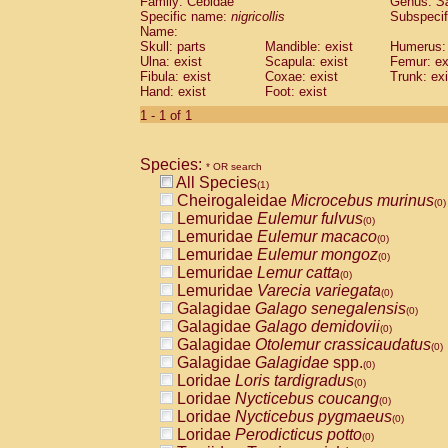
Family: Cebidae
Genus:
S
Cebidae
Saguinus midas
(0)
Specific name:
nigricollis
Subspecif
Cebidae
Saguinus mystax
(0)
Name:
Cebidae
Saguinus nigricollis
Skull: parts
Mandible: exist
(1)
Humerus: 
Cebidae
Saguinus oedipus
Ulna: exist
Scapula: exist
Femur: ex
(0)
Fibula: exist
Coxae: exist
Trunk: exi
Cebidae
Saguinus weddelli
(0)
Hand: exist
Foot: exist
Cebidae
Saguinus
spp.
(0)
Cebidae
Aotus trivirgatus
1 - 1 of 1
(0)
Cebidae
Cebus albifrons
(0)
Cebidae
Cebus apella
(0)
Species:
Cebidae
Cebus capucinus
* OR search
(0)
All Species
Cebidae
Cebus nigrivittatus
(1)
(0)
Cheirogaleidae
Microcebus murinus
Cebidae
Cebus
spp.
(0)
(0)
Lemuridae
Eulemur fulvus
Cebidae
Saimiri boliviensis
(0)
(0)
Lemuridae
Eulemur macaco
Cebidae
Saimiri sciureus
(0)
(0)
Lemuridae
Eulemur mongoz
Atelidae
Alouatta caraya
(0)
(0)
Lemuridae
Lemur catta
Atelidae
Alouatta fusca
(0)
(0)
Lemuridae
Varecia variegata
Atelidae
Alouatta seniculus
(0)
(0)
Galagidae
Galago senegalensis
Atelidae
Alouatta
spp.
(0)
(0)
Galagidae
Galago demidovii
Atelidae
Ateles belzebuth
(0)
(0)
Galagidae
Otolemur crassicaudatus
Atelidae
Ateles geoffroyi
(0)
(0)
Galagidae
Galagidae
spp.
Atelidae
Ateles paniscus
(0)
(0)
Loridae
Loris tardigradus
Atelidae
Ateles
spp.
(0)
(0)
Loridae
Nycticebus coucang
Atelidae
Lagothrix lagothricha
(0)
(0)
Loridae
Nycticebus pygmaeus
Atelidae
Lagothrix lagothricha cana
(0)
(0)
Loridae
Perodicticus potto
Pitheciidae
Cacajao calvus rubicundu
(0)