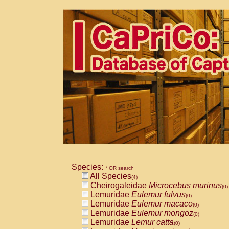
Species:
* OR search
All Species
(4)
Cheirogaleidae
Microcebus murinus
(0)
Lemuridae
Eulemur fulvus
(0)
Lemuridae
Eulemur macaco
(0)
Lemuridae
Eulemur mongoz
(0)
Lemuridae
Lemur catta
(0)