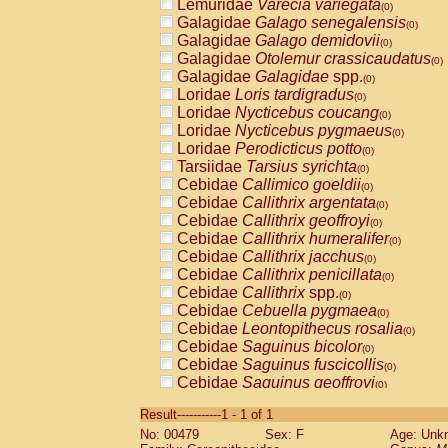
Lemuridae
Varecia variegata
(0)
Galagidae
Galago senegalensis
(0)
Galagidae
Galago demidovii
(0)
Galagidae
Otolemur crassicaudatus
(0)
Galagidae
Galagidae
spp.
(0)
Loridae
Loris tardigradus
(0)
Loridae
Nycticebus coucang
(0)
Loridae
Nycticebus pygmaeus
(0)
Loridae
Perodicticus potto
(0)
Tarsiidae
Tarsius syrichta
(0)
Cebidae
Callimico goeldii
(0)
Cebidae
Callithrix argentata
(0)
Cebidae
Callithrix geoffroyi
(0)
Cebidae
Callithrix humeralifer
(0)
Cebidae
Callithrix jacchus
(0)
Cebidae
Callithrix penicillata
(0)
Cebidae
Callithrix
spp.
(0)
Cebidae
Cebuella pygmaea
(0)
Cebidae
Leontopithecus rosalia
(0)
Cebidae
Saguinus bicolor
(0)
Cebidae
Saguinus fuscicollis
(0)
Cebidae
Saguinus geoffroyi
(0)
Cebidae
Saguinus imperator
(0)
Result-----------1 - 1 of 1
Cebidae
Saguinus labiatus
(0)
No: 00479
Sex: F
Age: Unk
Cebidae
Saguinus leucopus
(0)