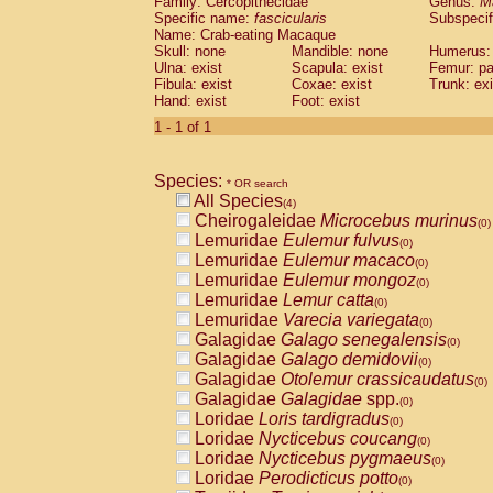
Family: Cercopithecidae
Genus:
M
Cebidae
Saguinus midas
(0)
Specific name:
fascicularis
Subspecif
Cebidae
Saguinus mystax
(0)
Name: Crab-eating Macaque
Cebidae
Saguinus nigricollis
Skull: none
Mandible: none
(1)
Humerus: 
Cebidae
Saguinus oedipus
Ulna: exist
Scapula: exist
Femur: pa
(0)
Fibula: exist
Coxae: exist
Trunk: exi
Cebidae
Saguinus weddelli
(0)
Hand: exist
Foot: exist
Cebidae
Saguinus
spp.
(0)
Cebidae
Aotus trivirgatus
1 - 1 of 1
(0)
Cebidae
Cebus albifrons
(0)
Cebidae
Cebus apella
(0)
Species:
Cebidae
Cebus capucinus
* OR search
(0)
All Species
Cebidae
Cebus nigrivittatus
(4)
(0)
Cheirogaleidae
Microcebus murinus
Cebidae
Cebus
spp.
(0)
(0)
Lemuridae
Eulemur fulvus
Cebidae
Saimiri boliviensis
(0)
(0)
Lemuridae
Eulemur macaco
Cebidae
Saimiri sciureus
(0)
(0)
Lemuridae
Eulemur mongoz
Atelidae
Alouatta caraya
(0)
(0)
Lemuridae
Lemur catta
Atelidae
Alouatta fusca
(0)
(0)
Lemuridae
Varecia variegata
Atelidae
Alouatta seniculus
(0)
(0)
Galagidae
Galago senegalensis
Atelidae
Alouatta
spp.
(0)
(0)
Galagidae
Galago demidovii
Atelidae
Ateles belzebuth
(0)
(0)
Galagidae
Otolemur crassicaudatus
Atelidae
Ateles geoffroyi
(0)
(0)
Galagidae
Galagidae
spp.
Atelidae
Ateles paniscus
(0)
(0)
Loridae
Loris tardigradus
Atelidae
Ateles
spp.
(0)
(0)
Loridae
Nycticebus coucang
Atelidae
Lagothrix lagothricha
(0)
(0)
Loridae
Nycticebus pygmaeus
Atelidae
Lagothrix lagothricha cana
(0)
(0)
Loridae
Perodicticus potto
Pitheciidae
Cacajao calvus rubicundu
(0)