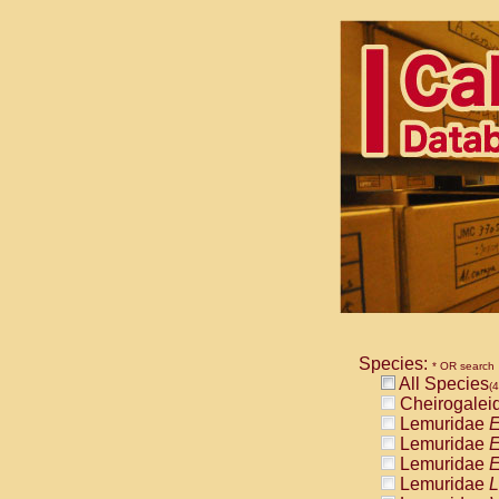
Species:
* OR search
All Species
(4
Cheirogalei
Lemuridae
E
Lemuridae
E
Lemuridae
E
Lemuridae
L