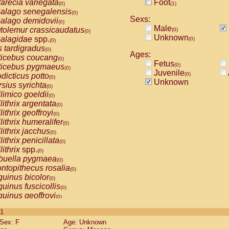
arecia variegata
Foot
(0)
(1)
alago senegalensis
(0)
Sexs:
alago demidovii
(0)
Male
tolemur crassicaudatus
(0)
(0)
Unknown
alagidae
spp.
(0)
(0)
s tardigradus
(0)
Ages:
ticebus coucang
(0)
Fetus
(0)
ticebus pygmaeus
(0)
Juvenile
(0)
dicticus potto
(0)
Unknown
rsius syrichta
(0)
limico goeldii
(0)
lithrix argentata
(0)
lithrix geoffroyi
(0)
lithrix humeralifer
(0)
lithrix jacchus
(0)
lithrix penicillata
(0)
lithrix
spp.
(0)
buella pygmaea
(0)
ntopithecus rosalia
(0)
uinus bicolor
(0)
uinus fuscicollis
(0)
uinus geoffroyi
(0)
uinus imperator
(0)
 1
uinus labiatus
(0)
Sex: F
Age: Unknown
guinus leucopus
(0)