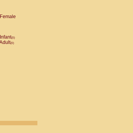
Female
Infant
(0)
Adult
(0)