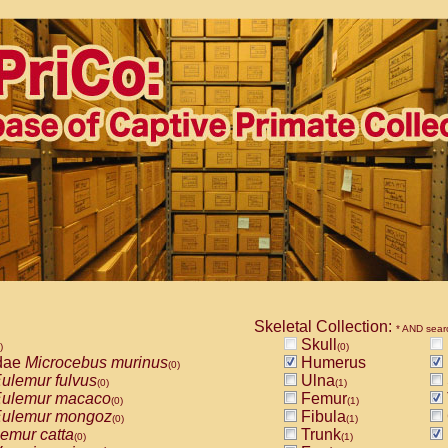
Skeletal Collection:
* AND sear
Skull
)
(0)
dae
Microcebus murinus
Humerus
(0)
ulemur fulvus
Ulna
(0)
(1)
ulemur macaco
Femur
(0)
(1)
ulemur mongoz
Fibula
(0)
(1)
emur catta
Trunk
(0)
(1)