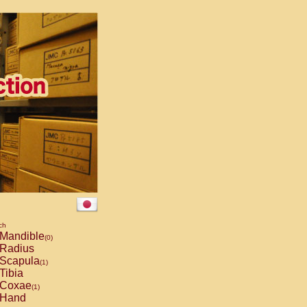
ch
Mandible
(0)
Radius
Scapula
(1)
Tibia
Coxae
(1)
Hand