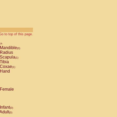
Go to top of this page.
ch
Mandible
(0)
Radius
Scapula
(1)
Tibia
Coxae
(1)
Hand
Female
Infant
(0)
Adult
(0)