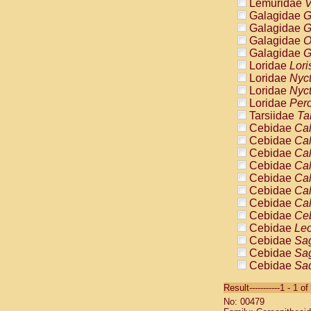
Lemuridae
V
Galagidae
G
Galagidae
G
Galagidae
O
Galagidae
G
Loridae
Lori
Loridae
Nyc
Loridae
Nyc
Loridae
Pero
Tarsiidae
Ta
Cebidae
Cal
Cebidae
Cal
Cebidae
Cal
Cebidae
Cal
Cebidae
Cal
Cebidae
Cal
Cebidae
Cal
Cebidae
Ce
Cebidae
Leo
Cebidae
Sag
Cebidae
Sag
Cebidae
Sag
Cebidae
Sag
Result-----------1 - 1 of
Cebidae
Sag
No: 00479
Cebidae
Sa