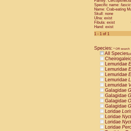
Family: Cercopitheci
Cebidae
Sa
Specific name:
fascic
Cebidae
Sa
Name: Crab-eating M
Cebidae
Sag
Skull: none
Cebidae
Sa
Ulna: exist
Fibula: exist
Cebidae
Sag
Hand: exist
Cebidae
Sa
Cebidae
Aot
1 - 1 of 1
Cebidae
Ceb
Cebidae
Ceb
Species:
Cebidae
Ce
* OR search
All Species
Cebidae
Ceb
(4
Cheirogalei
Cebidae
Ce
Lemuridae
E
Cebidae
Sai
Lemuridae
E
Cebidae
Sai
Lemuridae
E
Atelidae
Alo
Lemuridae
L
Atelidae
Alo
Lemuridae
V
Atelidae
Alo
Galagidae
G
Atelidae
Alo
Galagidae
G
Atelidae
Ate
Galagidae
O
Atelidae
Ate
Galagidae
G
Atelidae
Ate
Loridae
Lori
Atelidae
Ate
Loridae
Nyc
Atelidae
Lag
Loridae
Nyc
Atelidae
Lag
Loridae
Pero
Pitheciidae