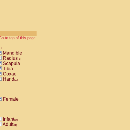
Go to top of this page.
ch
Mandible
Radius
(1)
Scapula
Tibia
Coxae
Hand
(1)
Female
Infant
(0)
Adult
(0)