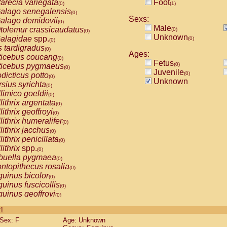
arecia variegata
Foot
(0)
(1)
alago senegalensis
(0)
Sexs:
alago demidovii
(0)
Male
tolemur crassicaudatus
(0)
(0)
Unknown
alagidae
spp.
(0)
(0)
s tardigradus
(0)
Ages:
ticebus coucang
(0)
Fetus
(0)
ticebus pygmaeus
(0)
Juvenile
(0)
dicticus potto
(0)
Unknown
rsius syrichta
(0)
limico goeldii
(0)
lithrix argentata
(0)
lithrix geoffroyi
(0)
lithrix humeralifer
(0)
lithrix jacchus
(0)
lithrix penicillata
(0)
lithrix
spp.
(0)
buella pygmaea
(0)
ntopithecus rosalia
(0)
uinus bicolor
(0)
uinus fuscicollis
(0)
uinus geoffroyi
(0)
uinus imperator
(0)
 1
uinus labiatus
(0)
Sex: F
Age: Unknown
guinus leucopus
(0)