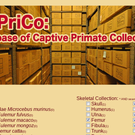
Skeletal Collection:
* AND sear
Skull
(1)
dae
Microcebus murinus
Humerus
(0)
(1)
ulemur fulvus
Ulna
(0)
(1)
ulemur macaco
Femur
(0)
ulemur mongoz
Fibula
(0)
(1)
emur catta
Trunk
(0)
(1)