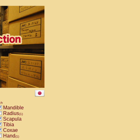
ch
Mandible
Radius
(1)
Scapula
Tibia
Coxae
Hand
(1)