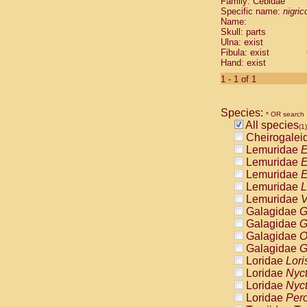
Family: Cebidae
Cebidae
Sa
Specific name:
nigrico
Cebidae
Sa
Name:
Cebidae
Sag
Skull: parts
Cebidae
Sa
Ulna: exist
Fibula: exist
Cebidae
Sag
Hand: exist
Cebidae
Sa
Cebidae
Aot
1 - 1 of 1
Cebidae
Ceb
Cebidae
Ceb
Species:
Cebidae
Ce
* OR search
All species
Cebidae
Ceb
(1)
Cheirogalei
Cebidae
Ce
Lemuridae
E
Cebidae
Sai
Lemuridae
E
Cebidae
Sai
Lemuridae
E
Atelidae
Alo
Lemuridae
L
Atelidae
Alo
Lemuridae
V
Atelidae
Alo
Galagidae
G
Atelidae
Alo
Galagidae
G
Atelidae
Ate
Galagidae
O
Atelidae
Ate
Galagidae
G
Atelidae
Ate
Loridae
Lori
Atelidae
Ate
Loridae
Nyc
Atelidae
Lag
Loridae
Nyc
Atelidae
Lag
Loridae
Pero
Pitheciidae