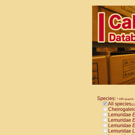
Species:
* OR search
All species
(1)
Cheirogalei
Lemuridae
E
Lemuridae
E
Lemuridae
E
Lemuridae
L