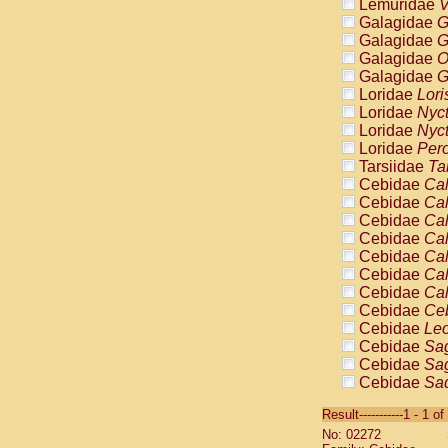
Lemuridae
V
Galagidae
G
Galagidae
G
Galagidae
O
Galagidae
G
Loridae
Lori
Loridae
Nyc
Loridae
Nyc
Loridae
Pero
Tarsiidae
Ta
Cebidae
Cal
Cebidae
Cal
Cebidae
Cal
Cebidae
Cal
Cebidae
Cal
Cebidae
Cal
Cebidae
Cal
Cebidae
Ce
Cebidae
Leo
Cebidae
Sag
Cebidae
Sag
Cebidae
Sag
Cebidae
Sag
Result-----------1 - 1 of
Cebidae
Sag
No: 02272
Cebidae
Sa