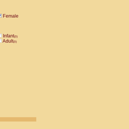
Female
Infant
(0)
Adult
(0)