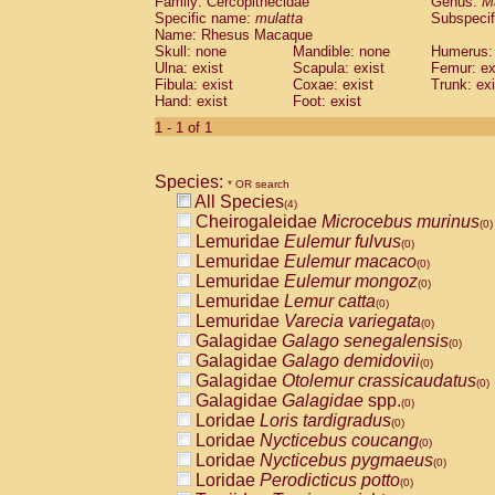
Family: Cercopithecidae
Genus:
M
Cebidae
Saguinus midas
(0)
Specific name:
mulatta
Subspecif
Cebidae
Saguinus mystax
(0)
Name: Rhesus Macaque
Cebidae
Saguinus nigricollis
Skull: none
Mandible: none
(1)
Humerus: 
Cebidae
Saguinus oedipus
Ulna: exist
Scapula: exist
Femur: ex
(0)
Fibula: exist
Coxae: exist
Trunk: exi
Cebidae
Saguinus weddelli
(0)
Hand: exist
Foot: exist
Cebidae
Saguinus
spp.
(0)
Cebidae
Aotus trivirgatus
1 - 1 of 1
(0)
Cebidae
Cebus albifrons
(0)
Cebidae
Cebus apella
(0)
Species:
Cebidae
Cebus capucinus
* OR search
(0)
All Species
Cebidae
Cebus nigrivittatus
(4)
(0)
Cheirogaleidae
Microcebus murinus
Cebidae
Cebus
spp.
(0)
(0)
Lemuridae
Eulemur fulvus
Cebidae
Saimiri boliviensis
(0)
(0)
Lemuridae
Eulemur macaco
Cebidae
Saimiri sciureus
(0)
(0)
Lemuridae
Eulemur mongoz
Atelidae
Alouatta caraya
(0)
(0)
Lemuridae
Lemur catta
Atelidae
Alouatta fusca
(0)
(0)
Lemuridae
Varecia variegata
Atelidae
Alouatta seniculus
(0)
(0)
Galagidae
Galago senegalensis
Atelidae
Alouatta
spp.
(0)
(0)
Galagidae
Galago demidovii
Atelidae
Ateles belzebuth
(0)
(0)
Galagidae
Otolemur crassicaudatus
Atelidae
Ateles geoffroyi
(0)
(0)
Galagidae
Galagidae
spp.
Atelidae
Ateles paniscus
(0)
(0)
Loridae
Loris tardigradus
Atelidae
Ateles
spp.
(0)
(0)
Loridae
Nycticebus coucang
Atelidae
Lagothrix lagothricha
(0)
(0)
Loridae
Nycticebus pygmaeus
Atelidae
Lagothrix lagothricha cana
(0)
(0)
Loridae
Perodicticus potto
Pitheciidae
Cacajao calvus rubicundu
(0)