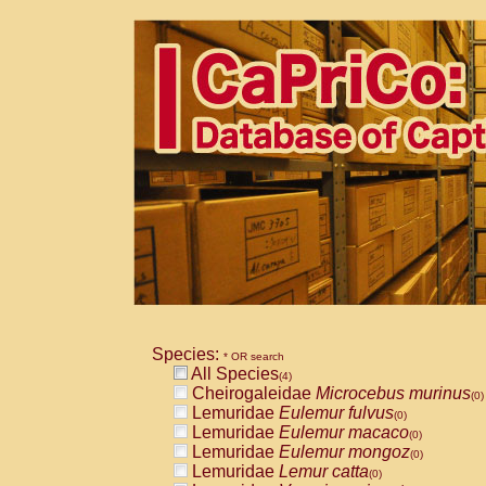
Species:
* OR search
All Species
(4)
Cheirogaleidae
Microcebus murinus
(0)
Lemuridae
Eulemur fulvus
(0)
Lemuridae
Eulemur macaco
(0)
Lemuridae
Eulemur mongoz
(0)
Lemuridae
Lemur catta
(0)