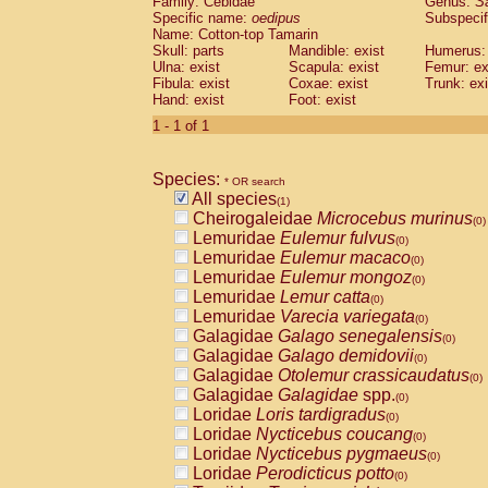
Family: Cebidae
Genus:
S
Cebidae
Saguinus midas
(0)
Specific name:
oedipus
Subspecif
Cebidae
Saguinus mystax
(0)
Name: Cotton-top Tamarin
Cebidae
Saguinus nigricollis
Skull: parts
Mandible: exist
(0)
Humerus: 
Cebidae
Saguinus oedipus
Ulna: exist
Scapula: exist
Femur: ex
(1)
Fibula: exist
Coxae: exist
Trunk: exi
Cebidae
Saguinus weddelli
(0)
Hand: exist
Foot: exist
Cebidae
Saguinus
spp.
(0)
Cebidae
Aotus trivirgatus
1 - 1 of 1
(0)
Cebidae
Cebus albifrons
(0)
Cebidae
Cebus apella
(0)
Species:
Cebidae
Cebus capucinus
* OR search
(0)
All species
Cebidae
Cebus nigrivittatus
(1)
(0)
Cheirogaleidae
Microcebus murinus
Cebidae
Cebus
spp.
(0)
(0)
Lemuridae
Eulemur fulvus
Cebidae
Saimiri boliviensis
(0)
(0)
Lemuridae
Eulemur macaco
Cebidae
Saimiri sciureus
(0)
(0)
Lemuridae
Eulemur mongoz
Atelidae
Alouatta caraya
(0)
(0)
Lemuridae
Lemur catta
Atelidae
Alouatta fusca
(0)
(0)
Lemuridae
Varecia variegata
Atelidae
Alouatta seniculus
(0)
(0)
Galagidae
Galago senegalensis
Atelidae
Alouatta
spp.
(0)
(0)
Galagidae
Galago demidovii
Atelidae
Ateles belzebuth
(0)
(0)
Galagidae
Otolemur crassicaudatus
Atelidae
Ateles geoffroyi
(0)
(0)
Galagidae
Galagidae
spp.
Atelidae
Ateles paniscus
(0)
(0)
Loridae
Loris tardigradus
Atelidae
Ateles
spp.
(0)
(0)
Loridae
Nycticebus coucang
Atelidae
Lagothrix lagothricha
(0)
(0)
Loridae
Nycticebus pygmaeus
Atelidae
Lagothrix lagothricha cana
(0)
(0)
Loridae
Perodicticus potto
Pitheciidae
Cacajao calvus rubicundu
(0)