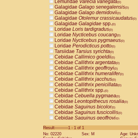
Lemuridae
Varecia variegata
(0)
Galagidae
Galago senegalensis
(0)
Galagidae
Galago demidovii
(0)
Galagidae
Otolemur crassicaudatus
(0)
Galagidae
Galagidae
spp.
(0)
Loridae
Loris tardigradus
(0)
Loridae
Nycticebus coucang
(0)
Loridae
Nycticebus pygmaeus
(0)
Loridae
Perodicticus potto
(0)
Tarsiidae
Tarsius syrichta
(0)
Cebidae
Callimico goeldii
(0)
Cebidae
Callithrix argentata
(0)
Cebidae
Callithrix geoffroyi
(0)
Cebidae
Callithrix humeralifer
(0)
Cebidae
Callithrix jacchus
(0)
Cebidae
Callithrix penicillata
(0)
Cebidae
Callithrix
spp.
(0)
Cebidae
Cebuella pygmaea
(0)
Cebidae
Leontopithecus rosalia
(0)
Cebidae
Saguinus bicolor
(0)
Cebidae
Saguinus fuscicollis
(0)
Cebidae
Saguinus geoffroyi
(0)
Cebidae
Saguinus imperator
(0)
Result-----------1 - 1 of 1
Cebidae
Saguinus labiatus
(0)
No: 02220
Sex: M
Age: Unk
Cebidae
Saguinus leucopus
(0)