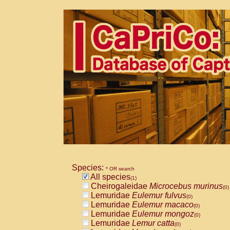
Species:
* OR search
All species
(1)
Cheirogaleidae
Microcebus murinus
(0)
Lemuridae
Eulemur fulvus
(0)
Lemuridae
Eulemur macaco
(0)
Lemuridae
Eulemur mongoz
(0)
Lemuridae
Lemur catta
(0)